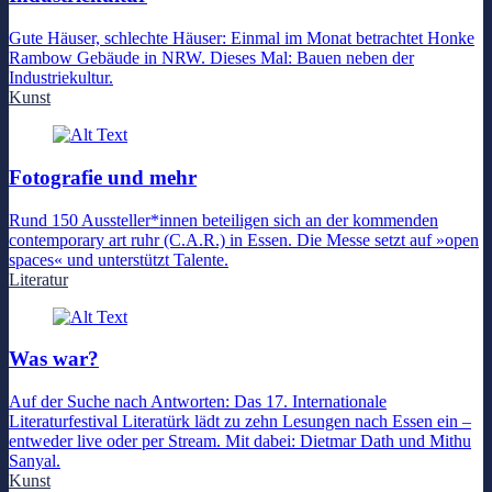
Gute Häuser, schlechte Häuser: Einmal im Monat betrachtet Honke
Rambow Gebäude in NRW. Dieses Mal: Bauen neben der
Industriekultur.
Kunst
Fotografie und mehr
Rund 150 Aussteller*innen beteiligen sich an der kommenden
contemporary art ruhr (C.A.R.) in Essen. Die Messe setzt auf »open
spaces« und unterstützt Talente.
Literatur
Was war?
Auf der Suche nach Antworten: Das 17. Internationale
Literaturfestival Literatürk lädt zu zehn Lesungen nach Essen ein –
entweder live oder per Stream. Mit dabei: Dietmar Dath und Mithu
Sanyal.
Kunst