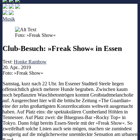
Musik
Foto: »Freak Show«
Club-Besuch: »Freak Show« in Essen
Text:
Honke Rambow
20. Apr.. 2019
Foto: »Freak Show«
Samstag, kurz nach 22 Uhr. Im Essener Stadtteil Steele liegen
offensichtlich gleich mehrere Hunde begraben. Zwischen kaum
noch bepflanzten Waschbetontrögen kommt Großstadtmelancholie
auf. Ausgerechnet hier will die britische Zeitung »The Guardian«
eine der zehn großartigsten Konzertlocations weltweit ausgemacht
haben. Auf Platz eins: die spektakulären Cumberland Höhlen in
Tennessee. Auf Platz zwei: die Bluegrass-Bar »Rocky Top« in
Tokyo. Dann folgt bereits Essen-Steele mit der »Freak Show«. So
zweifelhaft solche Listen auch sein mögen, machen sie zumindest
neugierig auf die möglicherweise unentdeckte Sensation am urbanen
Rand.