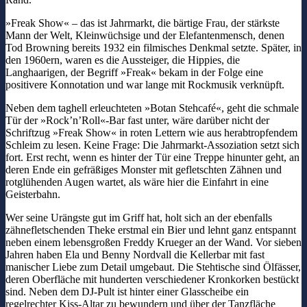
»Freak Show« – das ist Jahrmarkt, die bärtige Frau, der stärkste
Mann der Welt, Kleinwüchsige und der Elefantenmensch, denen
Tod Browning bereits 1932 ein filmisches Denkmal setzte. Später, in
den 1960ern, waren es die Aussteiger, die Hippies, die
Langhaarigen, der Begriff »Freak« bekam in der Folge eine
positivere Konnotation und war lange mit Rockmusik verknüpft.
Neben dem taghell erleuchteten »Botan Stehcafé«, geht die schmale
Tür der »Rock’n’Roll«-Bar fast unter, wäre darüber nicht der
Schriftzug »Freak Show« in roten Lettern wie aus herabtropfendem
Schleim zu lesen. Keine Frage: Die Jahrmarkt-Assoziation setzt sich
fort. Erst recht, wenn es hinter der Tür eine Treppe hinunter geht, an
deren Ende ein gefräßiges Monster mit gefletschten Zähnen und
rotglühenden Augen wartet, als wäre hier die Einfahrt in eine
Geisterbahn.
Wer seine Urängste gut im Griff hat, holt sich an der ebenfalls
zähnefletschenden Theke erstmal ein Bier und lehnt ganz entspannt
neben einem lebensgroßen Freddy Krueger an der Wand. Vor sieben
Jahren haben Ela und Benny Nordvall die Kellerbar mit fast
manischer Liebe zum Detail umgebaut. Die Stehtische sind Ölfässer,
deren Oberfläche mit hunderten verschiedener Kronkorken bestückt
sind. Neben dem DJ-Pult ist hinter einer Glasscheibe ein
regelrechter Kiss-Altar zu bewundern und über der Tanzfläche