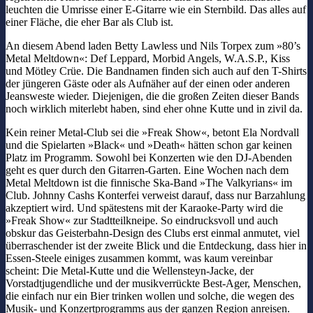
leuchten die Umrisse einer E-Gitarre wie ein Sternbild. Das alles auf
einer Fläche, die eher Bar als Club ist.
An diesem Abend laden Betty Lawless und Nils Torpex zum »80’s
Metal Meltdown«: Def Leppard, Morbid Angels, W.A.S.P., Kiss
und Mötley Crüe. Die Bandnamen finden sich auch auf den T-Shirts
der jüngeren Gäste oder als Aufnäher auf der einen oder anderen
Jeansweste wieder. Diejenigen, die die großen Zeiten dieser Bands
noch wirklich miterlebt haben, sind eher ohne Kutte und in zivil da.
Kein reiner Metal-Club sei die »Freak Show«, betont Ela Nordvall
und die Spielarten »Black« und »Death« hätten schon gar keinen
Platz im Programm. Sowohl bei Konzerten wie den DJ-Abenden
geht es quer durch den Gitarren-Garten. Eine Wochen nach dem
Metal Meltdown ist die finnische Ska-Band »The Valkyrians« im
Club. Johnny Cashs Konterfei verweist darauf, dass nur Barzahlung
akzeptiert wird. Und spätestens mit der Karaoke-Party wird die
»Freak Show« zur Stadtteilkneipe. So eindrucksvoll und auch
obskur das Geisterbahn-Design des Clubs erst einmal anmutet, viel
überraschender ist der zweite Blick und die Entdeckung, dass hier in
Essen-Steele einiges zusammen kommt, was kaum vereinbar
scheint: Die Metal-Kutte und die Wellensteyn-Jacke, der
Vorstadtjugendliche und der musikverrückte Best-Ager, Menschen,
die einfach nur ein Bier trinken wollen und solche, die wegen des
Musik- und Konzertprogramms aus der ganzen Region anreisen.