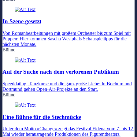
In Szene gesetzt
Von Romanbearbeitungen mit großem Orchester bis zum Spiel mit
Puppen: Hier kommen Sascha Westphals Schauspieltipps für die
nächsten Monate.
Bühne
Auf der Suche nach dem verlorenen Publikum
Speeddating, Tanzkurse und die ganz große Liebe: In Bochum und
Dortmund gehen Open-Air-Projekte an den Start.
Bühne
Eine Bühne für die Stechmücke
Unter dem Motto »Change« zeigt das Festival Fidena vom 7. bis 12.
Mai wieder herausragende Produktionen des Figurentheaters.