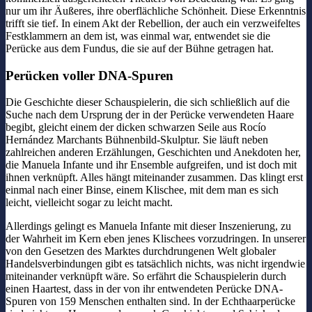
nur um ihr Äußeres, ihre oberflächliche Schönheit. Diese Erkenntnis
trifft sie tief. In einem Akt der Rebellion, der auch ein verzweifeltes
Festklammern an dem ist, was einmal war, entwendet sie die
Perücke aus dem Fundus, die sie auf der Bühne getragen hat.
Perücken voller DNA-Spuren
Die Geschichte dieser Schauspielerin, die sich schließlich auf die
Suche nach dem Ursprung der in der Perücke verwendeten Haare
begibt, gleicht einem der dicken schwarzen Seile aus Rocío
Hernández Marchants Bühnenbild-Skulptur. Sie läuft neben
zahlreichen anderen Erzählungen, Geschichten und Anekdoten her,
die Manuela Infante und ihr Ensemble aufgreifen, und ist doch mit
ihnen verknüpft. Alles hängt miteinander zusammen. Das klingt erst
einmal nach einer Binse, einem Klischee, mit dem man es sich
leicht, vielleicht sogar zu leicht macht.
Allerdings gelingt es Manuela Infante mit dieser Inszenierung, zu
der Wahrheit im Kern eben jenes Klischees vorzudringen. In unserer
von den Gesetzen des Marktes durchdrungenen Welt globaler
Handelsverbindungen gibt es tatsächlich nichts, was nicht irgendwie
miteinander verknüpft wäre. So erfährt die Schauspielerin durch
einen Haartest, dass in der von ihr entwendeten Perücke DNA-
Spuren von 159 Menschen enthalten sind. In der Echthaarperücke