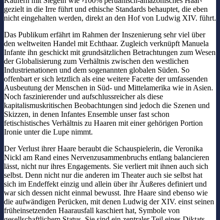
Käufern mit Siegeln wie ›100% peruanisch-amazonisches Haar‹
gezielt in die Irre führt und ethische Standards behauptet, die eben
nicht eingehalten werden, direkt an den Hof von Ludwig XIV. führt.
Das Publikum erfährt im Rahmen der Inszenierung sehr viel über
den weltweiten Handel mit Echthaar. Zugleich verknüpft Manuela
Infante ihn geschickt mit grundsätzlichen Betrachtungen zum Wesen
der Globalisierung zum Verhältnis zwischen den westlichen
Industrienationen und dem sogenannten globalen Süden. So
offenbart er sich letztlich als eine weitere Facette der umfassenden
Ausbeutung der Menschen in Süd- und Mittelamerika wie in Asien.
Noch faszinierender und aufschlussreicher als diese
kapitalismuskritischen Beobachtungen sind jedoch die Szenen und
Skizzen, in denen Infantes Ensemble unser fast schon
fetischistisches Verhältnis zu Haaren mit einer gehörigen Portion
Ironie unter die Lupe nimmt.
Der Verlust ihrer Haare beraubt die Schauspielerin, die Veronika
Nickl am Rand eines Nervenzusammenbruchs entlang balancieren
lässt, nicht nur ihres Engagements. Sie verliert mit ihnen auch sich
selbst. Denn nicht nur die anderen im Theater auch sie selbst hat
sich im Endeffekt einzig und allein über ihr Äußeres definiert und
war sich dessen nicht einmal bewusst. Ihre Haare sind ebenso wie
die aufwändigen Perücken, mit denen Ludwig der XIV. einst seinen
früheinsetzenden Haarausfall kaschiert hat, Symbole von
gesellschaftlichem Status. Sie sind ein zentraler Teil eines Diktats