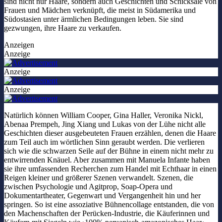
sind nicht nur Haare, sondern auch Geschichten und Schicksale von
Frauen und Mädchen verknüpft, die meist in Südamerika und
Südostasien unter ärmlichen Bedingungen leben. Sie sind
gezwungen, ihre Haare zu verkaufen.
Anzeigen
Anzeige
Anzeige
Anzeige
Natürlich können William Cooper, Gina Haller, Veronika Nickl,
Abenaa Prempeh, Jing Xiang und Lukas von der Lühe nicht alle
Geschichten dieser ausgebeuteten Frauen erzählen, denen die Haare
zum Teil auch im wörtlichen Sinn geraubt werden. Die verlieren
sich wie die schwarzen Seile auf der Bühne in einem nicht mehr zu
entwirrenden Knäuel. Aber zusammen mit Manuela Infante haben
sie ihre umfassenden Recherchen zum Handel mit Echthaar in einen
Reigen kleiner und größerer Szenen verwandelt. Szenen, die
zwischen Psychologie und Agitprop, Soap-Opera und
Dokumentartheater, Gegenwart und Vergangenheit hin und her
springen. So ist eine assoziative Bühnencollage entstanden, die von
den Machenschaften der Perücken-Industrie, die Käuferinnen und