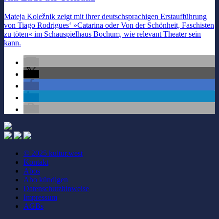
Mateja Koležnik zeigt mit ihrer deutschsprachigen Erstaufführung
von Tiago Rodrigues‘ »Catarina oder Von der Schönheit, Faschisten
zu töten« im Schauspielhaus Bochum, wie relevant Theater sein
kann.
© 2025 kultur.west
Kontakt
Abos
Abo kündigen
Datenschutzhinweise
Impressum
AGBs