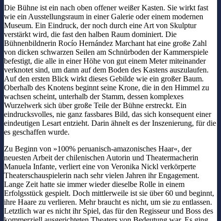
Die Bühne ist ein nach oben offener weißer Kasten. Sie wirkt fast
wie ein Ausstellungsraum in einer Galerie oder einem modernen
Museum. Ein Eindruck, der noch durch eine Art von Skulptur
verstärkt wird, die fast den halben Raum dominiert. Die
Bühnenbildnerin Rocío Hernández Marchant hat eine große Zahl
von dicken schwarzen Seilen am Schnürboden der Kammerspiele
befestigt, die alle in einer Höhe von gut einem Meter miteinander
verknotet sind, um dann auf dem Boden des Kastens auszulaufen.
Auf den ersten Blick wirkt dieses Gebilde wie ein großer Baum.
Oberhalb des Knotens beginnt seine Krone, die in den Himmel zu
wachsen scheint, unterhalb der Stamm, dessen komplexes
Wurzelwerk sich über große Teile der Bühne erstreckt. Ein
eindrucksvolles, nie ganz fassbares Bild, das sich konsequent einer
eindeutigen Lesart entzieht. Darin ähnelt es der Inszenierung, für die
es geschaffen wurde.
Zu Beginn von »100% peruanisch-amazonisches Haar«, der
neuesten Arbeit der chilenischen Autorin und Theatermacherin
Manuela Infante, verliert eine von Veronika Nickl verkörperte
Theaterschauspielerin nach sehr vielen Jahren ihr Engagement.
Lange Zeit hatte sie immer wieder dieselbe Rolle in einem
Erfolgsstück gespielt. Doch mittlerweile ist sie über 60 und beginnt,
ihre Haare zu verlieren. Mehr braucht es nicht, um sie zu entlassen.
Letztlich war es nicht ihr Spiel, das für den Regisseur und Boss des
kommerziell ausgerichteten Theaters von Bedeutung war. Es ging