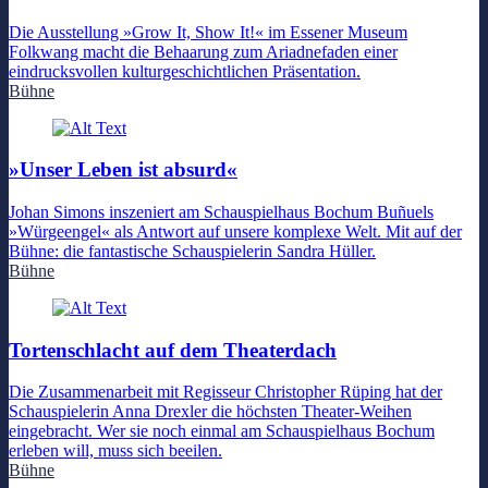
Die Ausstellung »Grow It, Show It!« im Essener Museum
Folkwang macht die Behaarung zum Ariadnefaden einer
eindrucksvollen kulturgeschichtlichen Präsentation.
Bühne
»Unser Leben ist absurd«
Johan Simons inszeniert am Schauspielhaus Bochum Buñuels
»Würgeengel« als Antwort auf unsere komplexe Welt. Mit auf der
Bühne: die fantastische Schauspielerin Sandra Hüller.
Bühne
Tortenschlacht auf dem Theaterdach
Die Zusammenarbeit mit Regisseur Christopher Rüping hat der
Schauspielerin Anna Drexler die höchsten Theater-Weihen
eingebracht. Wer sie noch einmal am Schauspielhaus Bochum
erleben will, muss sich beeilen.
Bühne