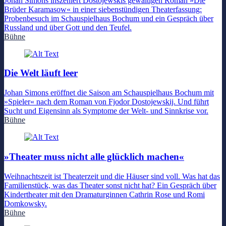
Johan Simons inszeniert Dostojewskis gewaltigen Roman »Die
Brüder Karamasow« in einer siebenstündigen Theaterfassung:
Probenbesuch im Schauspielhaus Bochum und ein Gespräch über
Russland und über Gott und den Teufel.
Bühne
Die Welt läuft leer
Johan Simons eröffnet die Saison am Schauspielhaus Bochum mit
»Spieler« nach dem Roman von Fjodor Dostojewskij. Und führt
Sucht und Eigensinn als Symptome der Welt- und Sinnkrise vor.
Bühne
»Theater muss nicht alle glücklich machen«
Weihnachtszeit ist Theaterzeit und die Häuser sind voll. Was hat das
Familienstück, was das Theater sonst nicht hat? Ein Gespräch über
Kindertheater mit den Dramaturginnen Cathrin Rose und Romi
Domkowsky.
Bühne