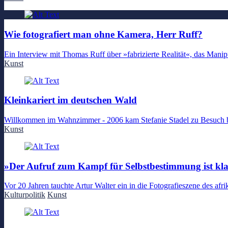
Wie fotografiert man ohne Kamera, Herr Ruff?
Ein Interview mit Thomas Ruff über »fabrizierte Realität«, das Man
Kunst
Kleinkariert im deutschen Wald
Willkommen im Wahnzimmer - 2006 kam Stefanie Stadel zu Besuch be
Kunst
»Der Aufruf zum Kampf für Selbstbestimmung ist kl
Vor 20 Jahren tauchte Artur Walter ein in die Fotografieszene des a
Kulturpolitik
Kunst