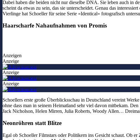
Dabei haben die beiden nicht nur dieselbe DNA. Sie leben auch in de
scheint da etwas zu sein, das sie unterscheidet. Genau das interessie
Vierlinge hat Schoeller für seine Serie »Identical« fotografisch unt
Haarscharfe Nahaufnahmen von Promis
Anzeigen
Anzeige
Anzeige
Anzeige
Schoellers erste große Überblicksschau in Deutschland vereint Wer
ohne dass man in seinem Heimatland sehr viel davon mitbekam. Den D
Jack Nicholson, Helen Mirren, Julia Roberts, Woody Allen… Dreimal
Neonröhren statt Blitze
Egal ob Schoeller Filmstars oder Politikern ins Gesicht schaut. Ob