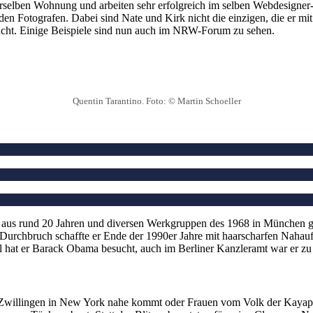
rselben Wohnung und arbeiten sehr erfolgreich im selben Webdesigner-J
rt den Fotografen. Dabei sind Nate und Kirk nicht die einzigen, die er 
ersucht. Einige Beispiele sind nun auch im NRW-Forum zu sehen.
Quentin Tarantino. Foto: © Martin Schoeller
ke aus rund 20 Jahren und diversen Werkgruppen des 1968 in München 
urchbruch schaffte er Ende der 1990er Jahre mit haarscharfen Nahauf
 hat er Barack Obama besucht, auch im Berliner Kanzleramt war er zu
 er Zwillingen in New York nahe kommt oder Frauen vom Volk der Kayap