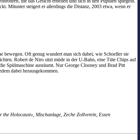
onröhren, die das Gesicht erhellen und sich in den Pupillen spiegeln.
t. Mitunter steigert er allerdings die Distanz, 2003 etwa, wenn er
hne bewegen. Oft genug wundert man sich dabei, wie Schoeller sie
chten. Robert de Niro sitzt müde in der U-Bahn, eine Tüte Chips auf
die Spülmaschine ausräumt. Nur George Clooney und Brad Pitt
 trotzdem dabei herausgekommen.
er the Holocaust«, Mischanlage, Zeche Zollverein, Essen