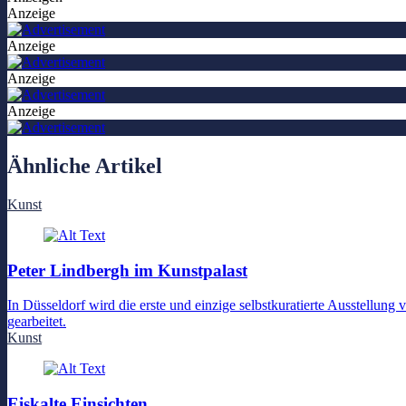
Anzeige
Anzeige
Anzeige
Anzeige
Ähnliche Artikel
Kunst
Peter Lindbergh im Kunstpalast
In Düsseldorf wird die erste und einzige selbstkuratierte Ausstellu
gearbeitet.
Kunst
Eiskalte Einsichten