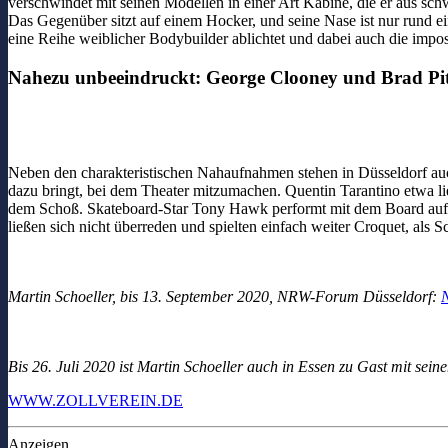
verschwindet mit seinen Modellen in einer Art Kabine, die er aus schw
Das Gegenüber sitzt auf einem Hocker, und seine Nase ist nur rund ei
eine Reihe weiblicher Bodybuilder ablichtet und dabei auch die impo
Nahezu unbeeindruckt: George Clooney und Brad Pi
Neben den charakteristischen Nahaufnahmen stehen in Düsseldorf auch
dazu bringt, bei dem Theater mitzumachen. Quentin Tarantino etwa li
dem Schoß. Skateboard-Star Tony Hawk performt mit dem Board auf 
ließen sich nicht überreden und spielten einfach weiter Croquet, als 
Martin Schoeller, bis 13. September 2020, NRW-Forum Düsseldorf:
Bis 26. Juli 2020 ist Martin Schoeller auch in Essen zu Gast mit sei
WWW.ZOLLVEREIN.DE
Anzeigen