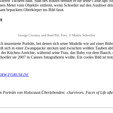
arzen Tüchern baut. Statt des Blitzes benutzt er für seine Close-ups Ne
nen Meter vom Objektiv entfernt, wenn Schoeller auf den Auslöser drück
sant bepackten Oberkörper ins Bild fasst.
tt
George Clooney und Brad Pitt. Foto: © Martin Schoeller
 inszenierte Porträts, bei denen sich seine Modelle wie auf einer Bü
eß sich in einer Zwangsjacke stecken und zwischen weißen Tauben abli
der Küchen-Anrichte, während seine Frau, das Baby vor dem Bauch, 
Schoeller sie 2007 in Cannes fotografieren wollte. Ein cooles Bild ist
NRW-FORUM.DE
nen Porträts von Holocaust-Überlebenden: »Survivors. Faces of Life aft