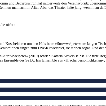
in und Betriebswirtin hat mittlerweile den Vereinsvorsitz übernommen
eßen nun mal nach im Alter. Aber das Theater halte jung, wenn man dafü
die nicht«
und Kuscheltieren um den Hals beim »Struwwelpeter« am langen Tisch. 
nior*innen singen zum Live-Klavierspiel, sie rappen sogar. Und der S
s »Struwwelpeter« (2019) schrieb Kathrin Sievers selbst. Die freie Reg
 das Ensemble des SeTA. Ein Ensemble aus »Kracherpersönlichkeiten«, w