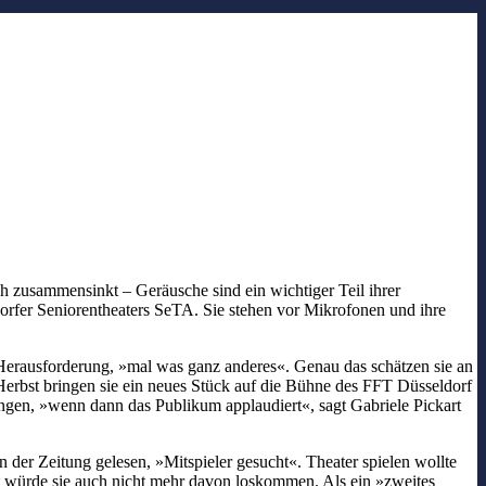
ch zusammensinkt – Geräusche sind ein wichtiger Teil ihrer
dorfer Seniorentheaters SeTA. Sie stehen vor Mikrofonen und ihre
 Herausforderung, »mal was ganz anderes«. Genau das schätzen sie an
 Herbst bringen sie ein neues Stück auf die Bühne des FFT Düsseldorf
ungen, »wenn dann das Publikum applaudiert«, sagt Gabriele Pickart
n der Zeitung gelesen, »Mitspieler gesucht«. Theater spielen wollte
zt würde sie auch nicht mehr davon loskommen. Als ein »zweites