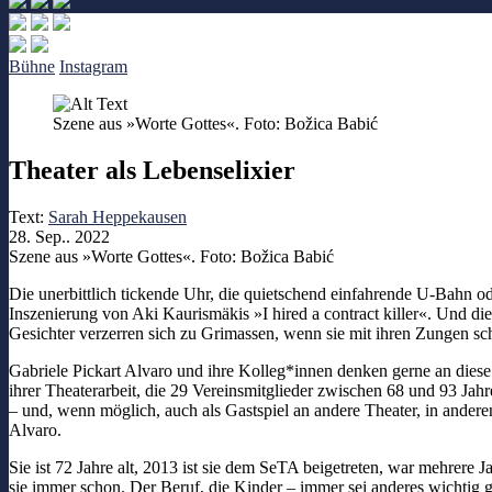
Bühne
Instagram
Szene aus »Worte Gottes«. Foto: Božica Babić
Theater als Lebenselixier
Text:
Sarah Heppekausen
28. Sep.. 2022
Szene aus »Worte Gottes«. Foto: Božica Babić
Die unerbittlich tickende Uhr, die quietschend einfahrende U-Bahn od
Inszenierung von Aki Kaurismäkis »I hired a contract killer«. Und di
Gesichter verzerren sich zu Grimassen, wenn sie mit ihren Zungen s
Gabriele Pickart Alvaro und ihre Kolleg*innen denken gerne an diese
ihrer Theaterarbeit, die 29 Vereinsmitglieder zwischen 68 und 93 Jah
– und, wenn möglich, auch als Gastspiel an andere Theater, in andere
Alvaro.
Sie ist 72 Jahre alt, 2013 ist sie dem SeTA beigetreten, war mehrere 
sie immer schon. Der Beruf, die Kinder – immer sei anderes wichtig 