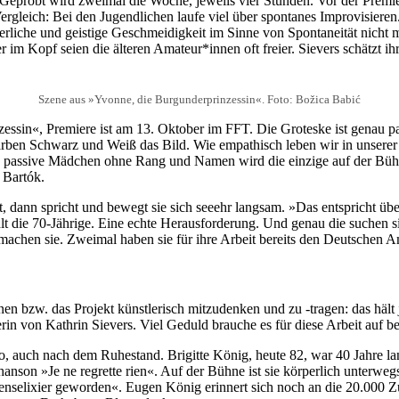
n. Geprobt wird zweimal die Woche, jeweils vier Stunden. Vor der Premi
rgleich: Bei den Jugendlichen laufe viel über spontanes Improvisieren.
perliche und geistige Geschmeidigkeit im Sinne von Spontaneität nicht m
 im Kopf seien die älteren Amateur*innen oft freier. Sievers schätzt ih
Szene aus »Yvonne, die Burgunderprinzessin«. Foto: Božica Babić
sin«, Premiere ist am 13. Oktober im FFT. Die Groteske ist genau pass
arben Schwarz und Weiß das Bild. Wie empathisch leben wir in unserer 
te, passive Mädchen ohne Rang und Namen wird die einzige auf der Büh
 Bartók.
, dann spricht und bewegt sie sich seeehr langsam. »Das entspricht üb
zählt die 70-Jährige. Eine echte Herausforderung. Und genau die suchen
machen sie. Zweimal haben sie für ihre Arbeit bereits den Deutschen 
 bzw. das Projekt künstlerisch mitzudenken und zu -tragen: das hält
rin von Kathrin Sievers. Viel Geduld brauche es für diese Arbeit auf be
o, auch nach dem Ruhestand. Brigitte König, heute 82, war 40 Jahre lang 
son »Je ne regrette rien«. Auf der Bühne ist sie körperlich unterweg
enselixier geworden«. Eugen König erinnert sich noch an die 20.000 Z