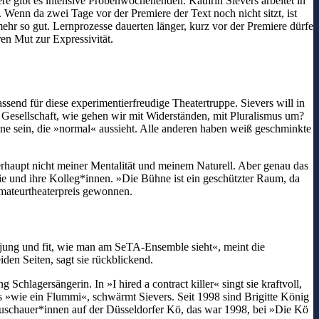
ere gibt es intensive Probenwochenenden. Kathrin Sievers arbeitet in
 Wenn da zwei Tage vor der Premiere der Text noch nicht sitzt, ist
ehr so gut. Lernprozesse dauerten länger, kurz vor der Premiere dürfe
ren Mut zur Expressivität.
end für diese experimentierfreudige Theatertruppe. Sievers will in
Gesellschaft, wie gehen wir mit Widerständen, mit Pluralismus um?
ne sein, die »normal« aussieht. Alle anderen haben weiß geschminkte
erhaupt nicht meiner Mentalität und meinem Naturell. Aber genau das
 sie und ihre Kolleg*innen. »Die Bühne ist ein geschützter Raum, da
Amateurtheaterpreis gewonnen.
 jung und fit, wie man am SeTA-Ensemble sieht«, meint die
iden Seiten, sagt sie rückblickend.
Schlagersängerin. In »I hired a contract killer« singt sie kraftvoll,
s »wie ein Flummi«, schwärmt Sievers. Seit 1998 sind Brigitte König
uschauer*innen auf der Düsseldorfer Kö, das war 1998, bei »Die Kö