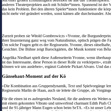
Mit einer großen Ernsthaftigkeit betreiben sie alle das Theaterspiele
anderen Theaterprojekten auch mit Schüler*innen. Spannend ist der Ve
das kein Problem. Bei den älteren Spieler*innen funktioniere die kör
nicht mehr viel geändert werden, sonst kämen alle durcheinander. Aber
Zurzeit proben sie Witold Gombrowiczs »Yvonne, die Burgunderprinzes
ihrer Inszenierung ganz weg vom Naturalismus, optisch prägen die F
Um solche Fragen geht es der Regisseurin. Yvonne, dieses rätselhaf
Gesichter. Die Bühne zeigt Barockgärten, die Musik kommt von Béla
Angelika Niedhart spielt diese Außenseiterin Yvonne, wenn überhaupt
ist das Interessante, diese Person in dieser Rolle zu verkörpern«, er
können wir uns ausleben«, ergänzt Gabriele Pickart Alvaro. Und das 
Gänsehaut-Moment auf der Kö
»Die Kombination aus Gruppendynamik, Text und Spielvorgänge lernen
Regisseurin Marlin de Haan, auch sie leitete die Gruppe, als Vorgänge
Für die einen ist es aufregendes Neuland, für die anderen ein Weiter-s
mit einem gekonnten Vibrato und umwerfend charmant Edith Piafs Chan
und ihr 91-jähriger Mann Eugen schon beim SeTA. »Es ist unser Leb