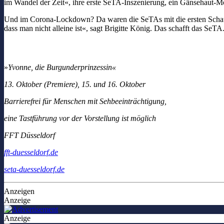
im Wandel der Zeit«, ihre erste SeTA-Inszenierung, ein Gänsehaut-M
Und im Corona-Lockdown? Da waren die SeTAs mit die ersten Schaus
dass man nicht alleine ist«, sagt Brigitte König. Das schafft das SeT
»
Yvonne, die Burgunderprinzessin«
13. Oktober (Premiere), 15. und 16. Oktober
Barrierefrei für Menschen mit Sehbeeinträchtigung,
eine Tastführung vor der Vorstellung ist möglich
FFT Düsseldorf
fft-duesseldorf.de
seta-duesseldorf.de
Anzeigen
Anzeige
Anzeige