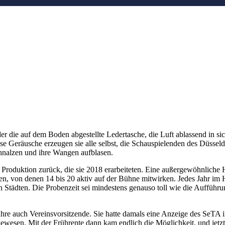
er die auf dem Boden abgestellte Ledertasche, die Luft ablassend in si
ese Geräusche erzeugen sie alle selbst, die Schauspielenden des Düssel
chnalzen und ihre Wangen aufblasen.
 Produktion zurück, die sie 2018 erarbeiteten. Eine außergewöhnliche
ren, von denen 14 bis 20 aktiv auf der Bühne mitwirken. Jedes Jahr im
n Städten. Die Probenzeit sei mindestens genauso toll wie die Aufführ
Jahre auch Vereinsvorsitzende. Sie hatte damals eine Anzeige des SeTA i
gewesen. Mit der Frührente dann kam endlich die Möglichkeit, und jet