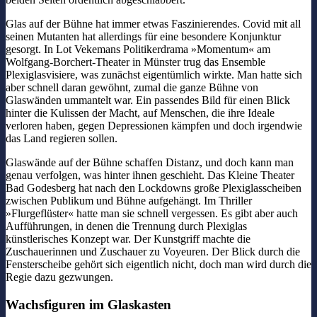
Glas auf der Bühne hat immer etwas Faszinierendes. Covid mit all
seinen Mutanten hat allerdings für eine besondere Konjunktur
gesorgt. In Lot Vekemans Politikerdrama »Momentum« am
Wolfgang-Borchert-Theater in Münster trug das Ensemble
Plexiglasvisiere, was zunächst eigentümlich wirkte. Man hatte sich
aber schnell daran gewöhnt, zumal die ganze Bühne von
Glaswänden ummantelt war. Ein passendes Bild für einen Blick
hinter die Kulissen der Macht, auf Menschen, die ihre Ideale
verloren haben, gegen Depressionen kämpfen und doch irgendwie
das Land regieren sollen.
Glaswände auf der Bühne schaffen Distanz, und doch kann man
genau verfolgen, was hinter ihnen geschieht. Das Kleine Theater
Bad Godesberg hat nach den Lockdowns große Plexiglasscheiben
zwischen Publikum und Bühne aufgehängt. Im Thriller
»Flurgeflüster« hatte man sie schnell vergessen. Es gibt aber auch
Aufführungen, in denen die Trennung durch Plexiglas
künstlerisches Konzept war. Der Kunstgriff machte die
Zuschauerinnen und Zuschauer zu Voyeuren. Der Blick durch die
Fensterscheibe gehört sich eigentlich nicht, doch man wird durch die
Regie dazu gezwungen.
Wachsfiguren im Glaskasten