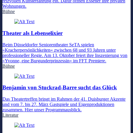
reizvollen Kunsterfahrung ein. Dafür öffnen Essener ihre privaten
Wohnungen.
Bühne
Theater als Lebenselixier
Beim Düsseldorfer Seniorentheater SeTA spielen
»Kracherpersönlichkeiten« zwischen 68 und 93 Jahren unter
professioneller Regie. Am 13. Oktober feiert ihre Inszenierung von
»Yvonne, eine Burgunderprinzessin« im FFT Premiere.
Bühne
Benjamin von Stuckrad-Barre sucht das Glück
Das Theatertreffen bringt im Rahmen der 41. Duisburger Akzente
und vom 7. bis 27. März Gastspiele und Eigenproduktionen
zusammen. Hier unser Programmausblick.
Literatur