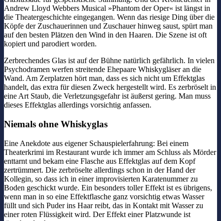
Andrew Lloyd Webbers Musical »Phantom der Oper« ist längst in
die Theatergeschichte eingegangen. Wenn das riesige Ding über die
Köpfe der Zuschauerinnen und Zuschauer hinweg saust, spürt man
auf den besten Plätzen den Wind in den Haaren. Die Szene ist oft
kopiert und parodiert worden.
Zerbrechendes Glas ist auf der Bühne natürlich gefährlich. In vielen
Psychodramen werfen streitende Ehepaare Whiskygläser an die
Wand. Am Zerplatzen hört man, dass es sich nicht um Effektglas
handelt, das extra für diesen Zweck hergestellt wird. Es zerbröselt in
eine Art Staub, die Verletzungsgefahr ist äußerst gering. Man muss
dieses Effektglas allerdings vorsichtig anfassen.
Niemals ohne Whiskyglas
Eine Anekdote aus eigener Schauspielerfahrung: Bei einem
Theaterkrimi im Restaurant wurde ich immer am Schluss als Mörder
enttarnt und bekam eine Flasche aus Effektglas auf dem Kopf
zertrümmert. Die zerbröselte allerdings schon in der Hand der
Kollegin, so dass ich in einer improvisierten Karatenummer zu
Boden geschickt wurde. Ein besonders toller Effekt ist es übrigens,
wenn man in so eine Effektflasche ganz vorsichtig etwas Wasser
füllt und sich Puder ins Haar reibt, das in Kontakt mit Wasser zu
einer roten Flüssigkeit wird. Der Effekt einer Platzwunde ist