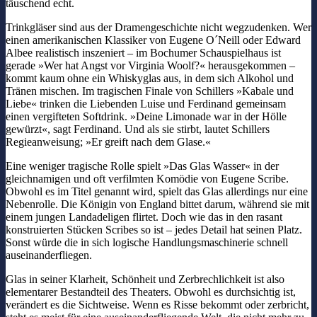
täuschend echt.
Trinkgläser sind aus der Dramengeschichte nicht wegzudenken. Wer
einen amerikanischen Klassiker von Eugene O´Neill oder Edward
Albee realistisch inszeniert – im Bochumer Schauspielhaus ist
gerade »Wer hat Angst vor Virginia Woolf?« herausgekommen –
kommt kaum ohne ein Whiskyglas aus, in dem sich Alkohol und
Tränen mischen. Im tragischen Finale von Schillers »Kabale und
Liebe« trinken die Liebenden Luise und Ferdinand gemeinsam
einen vergifteten Softdrink. »Deine Limonade war in der Hölle
gewürzt«, sagt Ferdinand. Und als sie stirbt, lautet Schillers
Regieanweisung; »Er greift nach dem Glase.«
Eine weniger tragische Rolle spielt »Das Glas Wasser« in der
gleichnamigen und oft verfilmten Komödie von Eugene Scribe.
Obwohl es im Titel genannt wird, spielt das Glas allerdings nur eine
Nebenrolle. Die Königin von England bittet darum, während sie mit
einem jungen Landadeligen flirtet. Doch wie das in den rasant
konstruierten Stücken Scribes so ist – jedes Detail hat seinen Platz.
Sonst würde die in sich logische Handlungsmaschinerie schnell
auseinanderfliegen.
Glas in seiner Klarheit, Schönheit und Zerbrechlichkeit ist also
elementarer Bestandteil des Theaters. Obwohl es durchsichtig ist,
verändert es die Sichtweise. Wenn es Risse bekommt oder zerbricht,