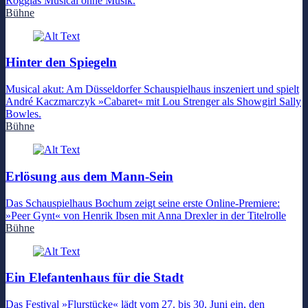
Rögglas Musical ohne Musik.
Bühne
Hinter den Spiegeln
Musical akut: Am Düsseldorfer Schauspielhaus inszeniert und spielt
André Kaczmarczyk »Cabaret« mit Lou Strenger als Showgirl Sally
Bowles.
Bühne
Erlösung aus dem Mann-Sein
Das Schauspielhaus Bochum zeigt seine erste Online-Premiere:
»Peer Gynt« von Henrik Ibsen mit Anna Drexler in der Titelrolle
Bühne
Ein Elefantenhaus für die Stadt
Das Festival »Flurstücke« lädt vom 27. bis 30. Juni ein, den