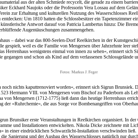
umaterial aus der alten Schmiede recycelt, die gerade zu einem barri
iker Eckhard Naujoks oder die Professorin Vera Lossau auf dem Geländ
Verein zur Erhaltung und kulturellen Nutzung des Wasserschlosses Ree
entdecken: Um 1810 hatten die Schlossbesitzer ein Tapetenzimmer eing
 künstlerische Antwort darauf von Patricia Lambertus hinzu: Die Breme
nd verblüffende Augentäuschungen zusammengehen.
aus – dabei war das 800-Seelen-Dorf Reelkirchen in der Kunstgeschic
e gespielt, weil es die Familie von Mengersen über Jahrzehnte leer steh
das Herrenhaus wenigstens einmal von innen zu sehen«, erinnert sich 
e gegangen und schon als Kind auf dem verlassenen Schlossgelände um
Fotos: Markus J. Feger
ch noch nichts kaputtrenoviert worden«, erinnert sich Sigrun Brunsiek
 1523 Hermann VIII. von Mengersen vom Bischof zu Paderborn als Leh
na von Mengersen (1712-1775) ließ dann das heutige Herrenhaus erricht
ung der »Ruhrchemie«, die aus Sorge vor Bombenangriffen von Oberhau
grun Brunsiker erste Veranstaltungen in Reelkirchen organisiert. In d
ramme und Installationen entwickelten. Nikola Dicke zeichnete mit Lic
n einer eindrücklichen Schwarzlicht-Installation verschwinden ließ. »
die Sanierung und der Ausbau des Wasserschlosses natürlich nur durc