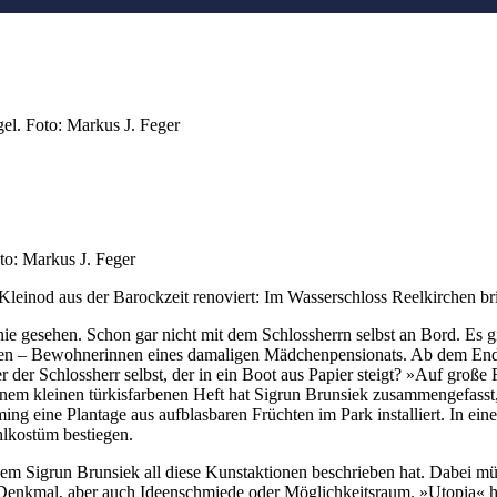
el. Foto: Markus J. Feger
to: Markus J. Feger
Kleinod aus der Barockzeit renoviert: Im Wasserschloss Reelkirchen b
nie gesehen. Schon gar nicht mit dem Schlossherrn selbst an Bord. Es gib
rten – Bewohnerinnen eines damaligen Mädchenpensionats. Ab dem End
 der Schlossherr selbst, der in ein Boot aus Papier steigt? »Auf groß
In einem kleinen türkisfarbenen Heft hat Sigrun Brunsiek zusammengefas
ing eine Plantage aus aufblasbaren Früchten im Park installiert. In e
ohlkostüm bestiegen.
dem Sigrun Brunsiek all diese Kunstaktionen beschrieben hat. Dabei müs
r Denkmal, aber auch Ideenschmiede oder Möglichkeitsraum. »Utopia« ha