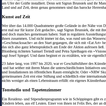
am Ufer der Gräfte installiert. Denn seit Sigrun Brunsiek und ihr Ma
Land und auf Zeit, denn genau genommen sind das barocke Herrenhaus,
Kunst auf Zeit
Wer über das 14.000 Quadratmeter große Gelände in der Nähe von Detmol
erst mal nur für kurze Zeit gedacht«, sagt Sigrun Brunsiek, die mit 
und doch manches gemeinsam haben: Statt in regulären Ausstellungsrä
ihnen zusammen. Und nicht immer ist das, was rund um das Wasserschl
»Geschmackssache« an den Start gegangen, die sich mit »Eat Art« bes
das sich also ganz lebenspraktisch am Ende der Aktion aufessen ließ
Blomberg richteten Samuel Treindl und Petra Spielhagen ein »Visione
sagt Josef Spiegel. Und dann beginnt er zu erzählen, wie sie eigentl
23 Jahre lang, von 1997 bis 2020, war er Geschäftsführer des Künstle
und hat seither mit ihrem Mann die unterschiedlichsten Initiativen u
und Installationen im öffentlichen Raum ermöglicht. Oder »NRW Skul
gemeinsamen Zeit erst eine Stiftung und schließlich eine internatio
nichts weniger als einen Lebenstraum erfüllt: ein eigenes Künstlerh
Tonstudio und Tapetenzimmer
Ein Residenz- und Stipendienprogramm wie in Schöppingen gibt es zwa
Kindern leben, aus elf Leuten. Einer von ihnen ist Felix Bes, der a