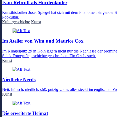
Ivan Rebroff als Hürdenläufer
Kunsthistoriker Josef Spiegel hat sich mit dem Phänomen singender S
Popkultur.
Kulturgeschichte
Kunst
Im Atelier von Wim und Maurice Cox
Im Klingelpütz 29 in Köln lagern nicht nur die Nachlässe der promi
Stück Fotografiegeschichte geschrieben. Ein Ortsbesuch.
Kunst
Niedliche Nerds
Nett, hübsch, niedlich, süß, putzig… das alles steckt im englischen 
Kunst
Die erweiterte Heimat