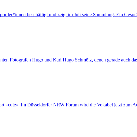
portler*innen beschäftigt und zeigt im Juli seine Sammlung. Ein Gespr
nenten Fotografen Hugo und Karl Hugo Schmölz, denen gerade auch das
Wort »cute«. Im Düsseldorfer NRW Forum wird die Vokabel jetzt zum Aus