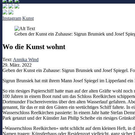
Instagram
Kunst
Geben der Kunst ein Zuhause: Sigrun Brunsiek und Josef Spieg
Wo die Kunst wohnt
Text:
Annika Wind
29. März. 2022
Geben der Kunst ein Zuhause: Sigrun Brunsiek und Josef Spiegel. Fo
Sigrun Brunsiek hat mit ihrem Mann Josef Spiegel im Lipperland ein 
So ein riesiges Papierschiff hatte man auf der alten Gräfte wohl noch 
100 Jahren in einem Boot rund um das Schloss Reelkirchen schippe
Dortmunder Fischereivereins über den alten Wasserlauf gefahren. Aber
genannt, für das er mit den Gästen ein seetüchtiges Schiff faltete. 
Wasserschloss Reelkirchen passierte: In einem Jahr hatte Stefan Demm
Park getanzt und der Künstler Jan Philip Scheibe ein riesiges Grünk
»Wasserschloss Reelkirchen« steht schlicht auf dem kleinen Heft, in 
Namen tragen: Künstlerhaus oder Residenzort vielleicht, ganz siche