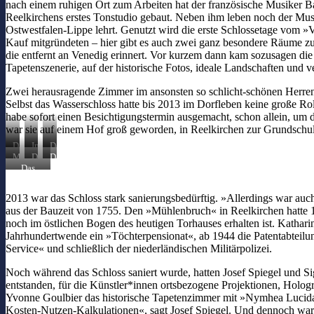
nach einem ruhigen Ort zum Arbeiten hat der französische Musiker Ba
Reelkirchens erstes Tonstudio gebaut. Neben ihm leben noch der Mus
Ostwestfalen-Lippe lehrt. Genutzt wird die erste Schlossetage vom »
Kauf mitgründeten – hier gibt es auch zwei ganz besondere Räume zu 
die entfernt an Venedig erinnert. Vor kurzem dann kam sozusagen die
Tapetenszenerie, auf der historische Fotos, ideale Landschaften u
Zwei herausragende Zimmer im ansonsten so schlicht-schönen Herrenh
Selbst das Wasserschloss hatte bis 2013 im Dorfleben keine große Roll
habe sofort einen Besichtigungstermin ausgemacht, schon allein, um 
war sie auf einem Hof groß geworden, in Reelkirchen zur Grundschul
Das
In
Der
Wasserschloss
der
französische
Möglichkeitsraum
Das
Das
von
Toreinfahrt
Musiker
und
Treppenhaus
Tapetenzimmer
Das
1755
laden
Felix
Experimentierfeld.
des
von
neue
entstand
historische
Bes
Herrenhauses
1810.
Tapetenzimmer
2013 war das Schloss stark sanierungsbedürftig. »Allerdings war au
auf
Fotos
hat
stammt
von
einem
zu
Reelkirchens
aus der Bauzeit von 1755. Den »Mühlenbruch« in Reelkirchen hatte
noch
Patricia
Lehen
einem
erstes
aus
Lambertus.
noch im östlichen Bogen des heutigen Torhauses erhalten ist. Kathari
des
(virtuellen)
Tonstudio
der
Jahrhundertwende ein »Töchterpensionat«, ab 1944 die Patentabteil
Bischofs
Rundgang
gebaut.
Bauzeit
Service« und schließlich der niederländischen Militärpolizei.
zu
ein.
von
Paderborn.
1755.
Noch während das Schloss saniert wurde, hatten Josef Spiegel und Si
entstanden, für die Künstler*innen ortsbezogene Projektionen, Holog
Yvonne Goulbier das historische Tapetenzimmer mit »Nymhea Lucida« i
Kosten-Nutzen-Kalkulationen«, sagt Josef Spiegel. Und dennoch war 