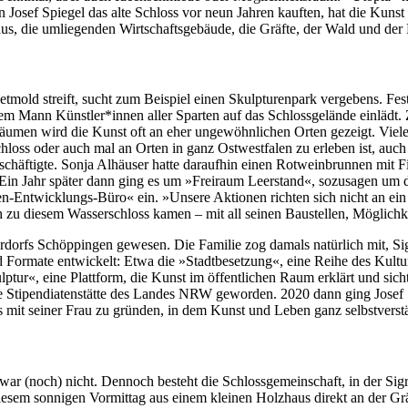
nn Josef Spiegel das alte Schloss vor neun Jahren kauften, hat die Kun
 die umliegenden Wirtschaftsgebäude, die Gräfte, der Wald und der Pa
d streift, sucht zum Beispiel einen Skulpturenpark vergebens. Fest inst
ihrem Mann Künstler*innen aller Sparten auf das Schlossgelände einlädt
umen wird die Kunst oft an eher ungewöhnlichen Orten gezeigt. Vieles
oss oder auch mal an Orten in ganz Ostwestfalen zu erleben ist, auch
chäftigte. Sonja Alhäuser hatte daraufhin einen Rotweinbrunnen mit Fi
. Ein Jahr später dann ging es um »Freiraum Leerstand«, sozusagen um 
n-Entwicklungs-Büro« ein. »Unsere Aktionen richten sich nicht an ein
ich zu diesem Wasserschloss kamen – mit all seinen Baustellen, Möglichk
rdorfs Schöppingen gewesen. Die Familie zog damals natürlich mit, Sig
nd Formate entwickelt: Etwa die »Stadtbesetzung«, eine Reihe des Kultu
ptur«, eine Plattform, die Kunst im öffentlichen Raum erklärt und sic
nale Stipendiatenstätte des Landes NRW geworden. 2020 dann ging Josef
aus mit seiner Frau zu gründen, in dem Kunst und Leben ganz selbstver
r (noch) nicht. Dennoch besteht die Schlossgemeinschaft, in der Sigru
n diesem sonnigen Vormittag aus einem kleinen Holzhaus direkt an der 