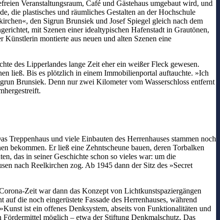
erefreien Veranstaltungsraum, Café und Gästehaus umgebaut wird, und
e, die plastisches und räumliches Gestalten an der Hochschule
lkirchen«, den Sigrun Brunsiek und Josef Spiegel gleich nach dem
erichtet, mit Szenen einer idealtypischen Hafenstadt in Grautönen,
r Künstlerin montierte aus neuen und alten Szenen eine
hte des Lipperlandes lange Zeit eher ein weißer Fleck gewesen.
en ließ. Bis es plötzlich in einem Immobilienportal auftauchte. »Ich
Sigrun Brunsiek. Denn nur zwei Kilometer vom Wasserschloss entfernt
hergestreift.
. Das Treppenhaus und viele Einbauten des Herrenhauses stammen noch
en bekommen. Er ließ eine Zehntscheune bauen, deren Torbalken
en, das in seiner Geschichte schon so vieles war: um die
sen nach Reelkirchen zog. Ab 1945 dann der Sitz des »Secret
er Corona-Zeit war dann das Konzept von Lichtkunstspaziergängen
ht auf die noch eingerüstete Fassade des Herrenhauses, während
Kunst ist ein offenes Denksystem, abseits von Funktionalitäten und
h Fördermittel möglich – etwa der Stiftung Denkmalschutz. Das