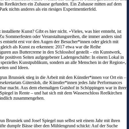
st in Reelkirchen ein Zuhause gefunden. Ein Zuhause mitten auf dem
rk nichts anderes als ein riesiges Experimentierfeld.
allierte Kunst? Gibt es hier nicht. »Vieles, was hier entsteht, ist
. Zu Sommerfesten oder Veranstaltungsreihen, die immer anders sind
 entsteht erst vor den Augen der Besucher*innen oder gleich mit
 gleich als Kunst zu erkennen: 2017 etwa war die Reihe
guren aus Buttercreme in den Schlosshof gestellt – ein Kunstwerk,
die positiven Seiten aufgegebener Ladengeschäfte: In einem Lokal in
 spezielles Kunstpublikum, sondern an alle Menschen in der Region«,
eiten und Ideen.
run Brunsiek stieg in die Arbeit mit den Künstler*innen vor Ort ein –
rsekretariats Gütersloh, die Künstler*innen jedes Jahr Performances
htbar macht. Aus dem ehemaligen Gutshof in Schöppingen war in ihrer
 Spiegel in Rente – und hat sich mit dem Wasserschloss Reelkirchen
ständlich zusammengehen.
n Brunsiek und Josef Spiegel nun selbst seit einem Jahr mit ihren
Gräfte dumpfe Bässe über den Mühlengrund schickt: Auf der Suche