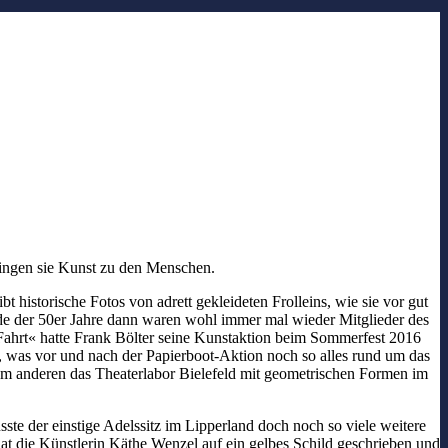
ringen sie Kunst zu den Menschen.
t historische Fotos von adrett gekleideten Frolleins, wie sie vor gut
e der 50er Jahre dann waren wohl immer mal wieder Mitglieder des
e Fahrt« hatte Frank Bölter seine Kunstaktion beim Sommerfest 2016
st, was vor und nach der Papierboot-Aktion noch so alles rund um das
inem anderen das Theaterlabor Bielefeld mit geometrischen Formen im
ste der einstige Adelssitz im Lipperland doch noch so viele weitere
t die Künstlerin Käthe Wenzel auf ein gelbes Schild geschrieben und