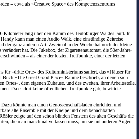
orden – etwa als »Creative Space« des Kompetenzzentrums
56 Kilometer lang über den Kamm des Teutoburger Waldes läuft. In
em Handy kann man einen Audio Walk, eine einstündige Zeitreise
od der ganz anderen Art: Zweimal in der Woche hat noch der kleine
s verändert hat. Die Jukebox, der Zigarettenautomat, die 50er-Jahre-
schwinden – als einer der letzten Treffpunkte, einer der letzten
ür »dritte Orte« des Kulturministeriums saniert, das »Häuser für
en Buch »The Great Good Place« Räume beschrieb, an denen sich
n Ortes«, dem eigenen Zuhause, und des zweiten, ihrer Arbeitsstelle.
n. Da es dort keine öffentlichen Treffpunkte gab, bewirtete
? Dazu könnte man einen Genossenschaftsladen einrichten und
derbare alte Ensemble mit der Kneipe und dem benachbarten
Rößler zeigte auf den schon blinden Fenstern des alten Geschäfts die
Orten, die man manchmal verlassen muss, um sie mit anderen Augen