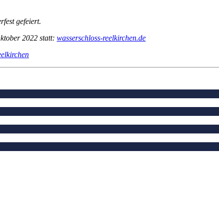
est gefeiert.
ktober 2022 statt:
wasserschloss-reelkirchen.de
elkirchen