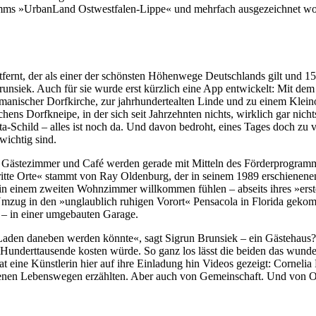
gramms »UrbanLand Ostwestfalen-Lippe« und mehrfach ausgezeichnet w
ernt, der als einer der schönsten Höhenwege Deutschlands gilt und 1
Brunsiek. Auch für sie wurde erst kürzlich eine App entwickelt: Mit d
manischer Dorfkirche, zur jahrhundertealten Linde und zu einem Klein
ns Dorfkneipe, in der sich seit Jahrzehnten nichts, wirklich gar nicht
Schild – alles ist noch da. Und davon bedroht, eines Tages doch zu ver
wichtig sind.
Gästezimmer und Café werden gerade mit Mitteln des Förderprogramms f
ritte Orte« stammt von Ray Oldenburg, der in seinem 1989 erschienen
in einem zweiten Wohnzimmer willkommen fühlen – abseits ihres »erste
ug in den »unglaublich ruhigen Vorort« Pensacola in Florida gekomme
– in einer umgebauten Garage.
 Laden daneben werden könnte«, sagt Sigrun Brunsiek – ein Gästehaus
t Hunderttausende kosten würde. So ganz los lässt die beiden das wun
 eine Künstlerin hier auf ihre Einladung hin Videos gezeigt: Cornelia 
eigenen Lebenswegen erzählten. Aber auch von Gemeinschaft. Und von 