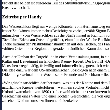
Projekt der beiden ist außerdem Teil des Strukturentwicklungspro
Kreativwirtschaft.
Zeitreise per Handy
Das Wasserschloss liegt nur wenige Kilometer vom Hermannsweg entf
letzter Zeit kämen immer mehr »Besichtiger« vorbei, erzählt Sigrun 
mitmachen – vom Wasserschloss aus die Straße hinauf in Richtung ro
70er-Jahre-Edeka am Ortsrand geöffnet, einmal in der Woche Reelkirche
Theke mitsamt der Plastikblumensträußchen auf den Tischen, das Fanta-
»dritten Orte« in der Region, die gerade im ländlichen Raum doch so 
Auch der Umbau der Torgebäude in einen Veranstaltungsraum, in ein 
Kultur und Begegnung im ländlichen Raum« fördert. Der Begriff »D
Menschen »regelmäßig, freiwillig und informell« begegnen, sich wie 
Die Idee dazu war dem US-amerikanischen Soziologen nach einem Umz
Oldenburg zweimal in der Woche seine Freunde und Nachbarn selbst 
»Wir grübeln tatsächlich darüber nach, was aus der Kneipe und dem
natürlich die Kneipe weiterführen – wenn ein solches Vorhaben nich
Kolonialwarenladen von 1890 (!) aber wohl nicht – erst vor kurzem hat
Geschichten eines Vaters und einer Tochter. Geschichten, die von 
zu sehen. Und um umso zu ihnen zurückzukehren.