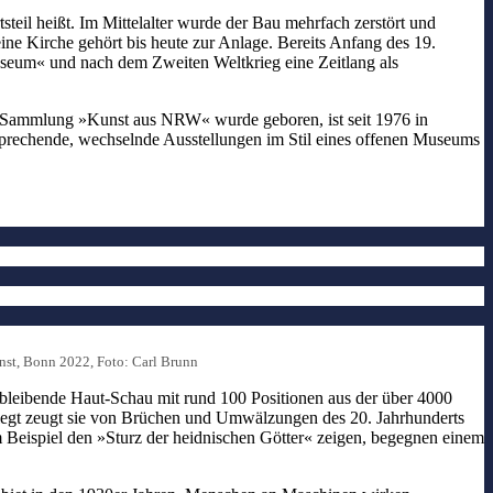
teil heißt. Im Mittelalter wurde der Bau mehrfach zerstört und
ne Kirche gehört bis heute zur Anlage. Bereits Anfang des 19.
museum« und nach dem Zweiten Weltkrieg eine Zeitlang als
e Sammlung »Kunst aus NRW« wurde geboren, ist seit 1976 in
sprechende, wechselnde Ausstellungen im Stil eines offenen Museums
nst, Bonn 2022, Foto: Carl Brunn
n bleibende Haut-Schau mit rund 100 Positionen aus der über 4000
egt zeugt sie von Brüchen und Umwälzungen des 20. Jahrhunderts
Beispiel den »Sturz der heidnischen Götter« zeigen, begegnen einem