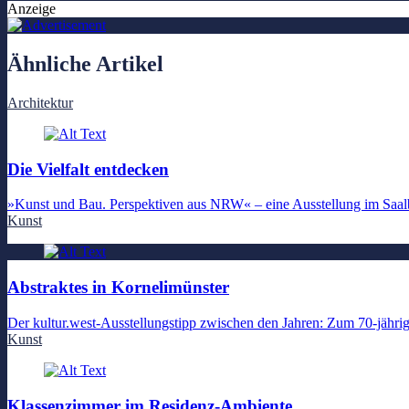
Anzeige
Ähnliche Artikel
Architektur
Die Vielfalt entdecken
»Kunst und Bau. Perspektiven aus NRW« – eine Ausstellung im Saalbau
Kunst
Abstraktes in Kornelimünster
Der kultur.west-Ausstellungstipp zwischen den Jahren: Zum 70-jähr
Kunst
Klassenzimmer im Residenz-Ambiente