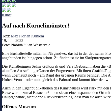
Kunst
Auf nach Kornelimünster!
Text:
Max Florian Kühlem
19. Juli. 2022
Foto: Nabirii/Julian Westerveld
Eine Bushaltestelle mitten im Nirgendwo, das ist in der deutschen Prov
angebunden ist, hingegen schon. Zu finden ist sie im Skulpturengart
Die Künstlerinnen Selma Gültoprak und Vera Drebusch haben die »Bush
aktuellen Ausstellung »Garten der Fragmente«. Mit ihren Graffiti-Tag
wenn überhaupt noch – am Rand des urbanen Raums befindet. Die Anr
Hohen Venn – oder nutzt gleich das Fahrrad und kommt über den wu
Auch in den Eigenpublikationen des Kunsthauses wird stark mit den F
Reise wert – zumal Besucher*innen sie an einem spannenden Ort mit 
Hauptgebäude, nicht ohne Rückversicherung, dass man sie auch wirk
Offenes Museum