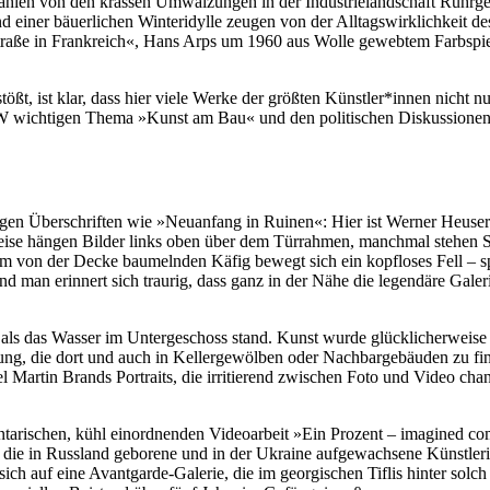
ählen von den krassen Umwälzungen in der Industrielandschaft Ruhrg
d einer bäuerlichen Winteridylle zeugen von der Alltagswirklichkeit d
ße in Frankreich«, Hans Arps um 1960 aus Wolle gewebtem Farbspiel 
tößt, ist klar, dass hier viele Werke der größten Künstler*innen nicht
 wichtigen Thema »Kunst am Bau« und den politischen Diskussionen d
agen Überschriften wie »Neuanfang in Ruinen«: Hier ist Werner Heuser
eise hängen Bilder links oben über dem Türrahmen, manchmal stehen Sk
einem von der Decke baumelnden Käfig bewegt sich ein kopfloses Fell –
nd man erinnert sich traurig, dass ganz in der Nähe die legendäre Galer
 als das Wasser im Untergeschoss stand. Kunst wurde glücklicherweise n
lung, die dort und auch in Kellergewölben oder Nachbargebäuden zu fi
 Martin Brands Portraits, die irritierend zwischen Foto und Video chan
tarischen, kühl einordnenden Videoarbeit »Ein Prozent – imagined comm
d die in Russland geborene und in der Ukraine aufgewachsene Künstlerin
ich auf eine Avantgarde-Galerie, die im georgischen Tiflis hinter solc