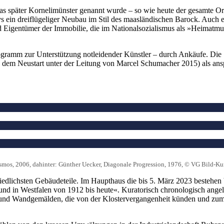
s später Kornelimünster genannt wurde – so wie heute der gesamte Orts
 ein dreiflügeliger Neubau im Stil des maasländischen Barock. Auch ei
and Eigentümer der Immobilie, die im Nationalsozialismus als »Heimat
ogramm zur Unterstützung notleidender Künstler – durch Ankäufe. Di
h dem Neustart unter der Leitung von Marcel Schumacher 2015) als an
smos, 2006, dahinter: Günther Uecker, Diagonale Progression, 1976, © VG Bild-Ku
chiedlichsten Gebäudeteile. Im Haupthaus die bis 5. März 2023 bestehe
 in Westfalen von 1912 bis heute«. Kuratorisch chronologisch angel
- und Wandgemälden, die von der Klostervergangenheit künden und zum 