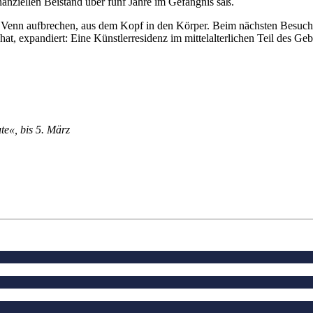
nanziellen Beistand über fünf Jahre im Gefängnis saß.
Venn aufbrechen, aus dem Kopf in den Körper. Beim nächsten Besuch 
hat, expandiert: Eine Künstlerresidenz im mittelalterlichen Teil des 
te«, bis 5. März