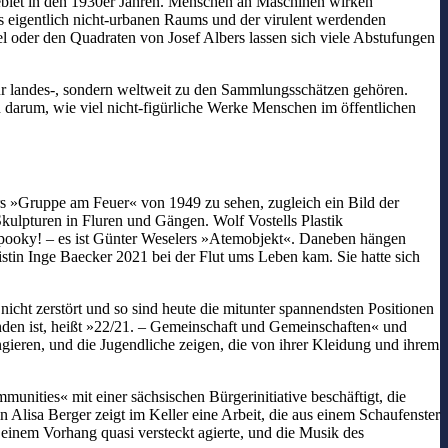
ebiet in den 1930er Jahren. Menschen an Maschinen wirken
es eigentlich nicht-urbanen Raums und der virulent werdenden
oder den Quadraten von Josef Albers lassen sich viele Abstufungen
 nur landes-, sondern weltweit zu den Sammlungsschätzen gehören.
arum, wie viel nicht-figürliche Werke Menschen im öffentlichen
s »Gruppe am Feuer« von 1949 zu sehen, zugleich ein Bild der
ulpturen in Fluren und Gängen. Wolf Vostells Plastik
 spooky! – es ist Günter Weselers »Atemobjekt«. Daneben hängen
istin Inge Baecker 2021 bei der Flut ums Leben kam. Sie hatte sich
icht zerstört und so sind heute die mitunter spannendsten Positionen
nden ist, heißt »22/21. – Gemeinschaft und Gemeinschaften« und
gieren, und die Jugendliche zeigen, die von ihrer Kleidung und ihrem
unities« mit einer sächsischen Bürgerinitiative beschäftigt, die
 Alisa Berger zeigt im Keller eine Arbeit, die aus einem Schaufenster
h einem Vorhang quasi versteckt agierte, und die Musik des