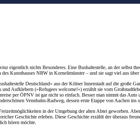
inz eigentlich nichts Besonderes. Eine Bushaltestelle, an der selbst the
en des Kunsthauses NRW in Kornelimünster – und sie sagt viel aus über
altestelle Deutschland« aus der Kölner Innenstadt auf die große Garte
s und Aufklebern (»Refugees welcome!«) erzählt sie vom Großstadtleben
eise per ÖPNV ist gar nicht so einfach. Besser man nimmt das Auto 
nderschönen Vennbahn-Radweg, dessen erste Etappe von Aachen ins ost
reizeitmöglichkeiten in der Umgebung der alten Abtei geworben. Aber 
reicher Geschichte erleben. Diese Geschichte erzählt der überaus fre
lich hören möchte.