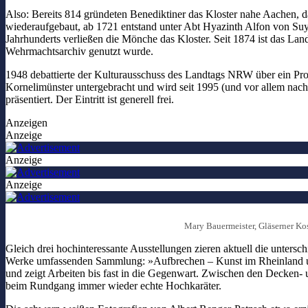
Also: Bereits 814 gründeten Benediktiner das Kloster nahe Aachen, da
wiederaufgebaut, ab 1721 entstand unter Abt Hyazinth Alfon von Suys
Jahrhunderts verließen die Mönche das Kloster. Seit 1874 ist das L
Wehrmachtsarchiv genutzt wurde.
1948 debattierte der Kulturausschuss des Landtags NRW über ein Pr
Kornelimünster untergebracht und wird seit 1995 (und vor allem nac
präsentiert. Der Eintritt ist generell frei.
Anzeigen
Anzeige
Anzeige
Anzeige
Mary Bauermeister, Gläserner Ko
Gleich drei hochinteressante Ausstellungen zieren aktuell die unters
Werke umfassenden Sammlung: »Aufbrechen – Kunst im Rheinland und
und zeigt Arbeiten bis fast in die Gegenwart. Zwischen den Decken
beim Rundgang immer wieder echte Hochkaräter.