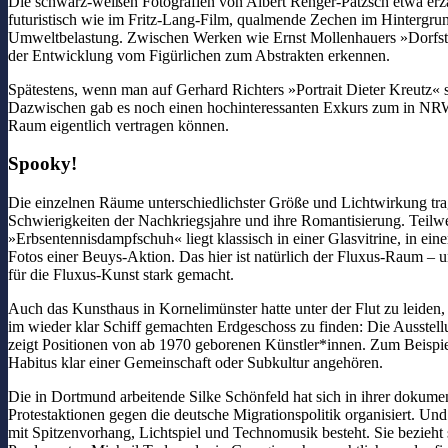
Die schwarz-weißen Fotografien von Albert Renger-Patzsch etwa erz
futuristisch wie im Fritz-Lang-Film, qualmende Zechen im Hintergrun
Umweltbelastung. Zwischen Werken wie Ernst Mollenhauers »Dorfstra
der Entwicklung vom Figürlichen zum Abstrakten erkennen.
Spätestens, wenn man auf Gerhard Richters »Portrait Dieter Kreutz« s
Dazwischen gab es noch einen hochinteressanten Exkurs zum in NRW
Raum eigentlich vertragen können.
Spooky!
Die einzelnen Räume unterschiedlichster Größe und Lichtwirkung tr
Schwierigkeiten der Nachkriegsjahre und ihre Romantisierung. Teilw
»Erbsentennisdampfschuh« liegt klassisch in einer Glasvitrine, in 
Fotos einer Beuys-Aktion. Das hier ist natürlich der Fluxus-Raum – u
für die Fluxus-Kunst stark gemacht.
Auch das Kunsthaus in Kornelimünster hatte unter der Flut zu leiden,
im wieder klar Schiff gemachten Erdgeschoss zu finden: Die Ausstel
zeigt Positionen von ab 1970 geborenen Künstler*innen. Zum Beispiel
Habitus klar einer Gemeinschaft oder Subkultur angehören.
Die in Dortmund arbeitende Silke Schönfeld hat sich in ihrer dokumen
Protestaktionen gegen die deutsche Migrationspolitik organisiert. Un
mit Spitzenvorhang, Lichtspiel und Technomusik besteht. Sie bezieht s