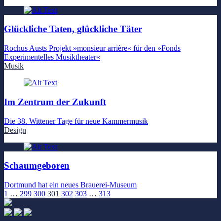
Glückliche Taten, glückliche Täter
Rochus Austs Projekt »monsieur arrière« für den »Fonds
Experimentelles Musiktheater«
Musik
Im Zentrum der Zukunft
Die 38. Wittener Tage für neue Kammermusik
Design
Schaumgeboren
Dortmund hat ein neues Brauerei-Museum
1
…
299
300
301
302
303
…
313