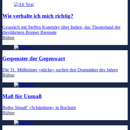
Wie verhalte ich mich richtig?
Gespräch mit Steffen Kopetzky über Indien, das Theaterland der
diesjährigen Bonner Biennale
Bühne
Gespenster der Gegenwart
Die 31. Mülheimer »stücke« suchen den Dramatiker des Jahres
Bühne
Maß für Unmaß
Botho Strauß’ »Schändung« in Bochum
Bühne