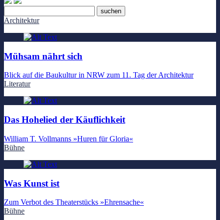
Architektur
Mühsam nährt sich
Blick auf die Baukultur in NRW zum 11. Tag der Architektur
Literatur
Das Hohelied der Käuflichkeit
William T. Vollmanns »Huren für Gloria«
Bühne
Was Kunst ist
Zum Verbot des Theaterstücks »Ehrensache«
Bühne