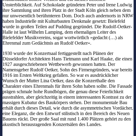
Unsterblichkeit. Auf Schokolade gründeten Peter und Irene Ludwig
ihre Sammlung und ihren Platz in der Stadt Köln gleich neben dem
nur unwesentlich berühmteren Dom. Doch auch andernorts in NRW
haben Industrielle mit Kulturbauten Denkmale gesetzt: Bielefeld
wurde in großen Teilen auf Pudding gegründet. Die Rudolf-Oetker-
Halle ist laut Wilhelm Lamping, dem ehemaligen Leiter des
Bielefelder Musikvereins, sogar wortwörtlich »gedacht (…) als
Ehrenmal zum Gedächtnis an Rudolf Oetker«.
1930 wurde der Konzertsaal fertiggestellt nach Plänen der
Düsseldorfer Architekten Hans Tietmann und Karl Haake, die einen
1927 ausgeschriebenen Wettbewerb gewonnen hatten. Der
Namensgeber Rudolf Oetker, Sohn des Firmengründers, war bereits
1916 im Ersten Weltkrieg gefallen. So war es ausdrücklicher
Wunsch der Mutter Lina Oetker, dass die Konzerthalle den
Charakter eines Ehrenmals für ihren Sohn haben sollte. Die Fassade
prägen schmale hohe Rundbögen, die genau diese Feierlichkeit
ausstrahlen, aber gleichzeitig in einem interessanten Kontrast zu der
massigen Kubatur des Baukörpers stehen. Der monumentale Bau
erhält durch dieses Detail, wie durch die asymmetrischen Vordächer,
eine Eleganz, die den Entwurf stilistisch in den Bereich des Neuen
Bauens rückt. Der große Saal mit rund 1.400 Plätzen gehört zu den
akustisch herausragenden Konzertsälen des Landes.