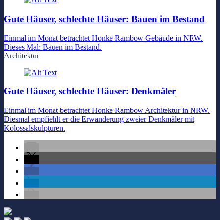
Gute Häuser, schlechte Häuser: Bauen im Bestand
Einmal im Monat betrachtet Honke Rambow Gebäude in NRW.
Dieses Mal: Bauen im Bestand.
Architektur
Gute Häuser, schlechte Häuser: Denkmäler
Einmal im Monat betrachtet Honke Rambow Architektur in NRW.
Diesmal empfiehlt er die Erwanderung zweier Denkmäler mit
Kolossalskulpturen.