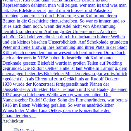
Repräsentation dahinter, man will zeigen, wer man ist und was man
hat. Das Edelste aber ist, nicht nur Schlösser und Paläste zu
errichten, sondern sich durch Förderung von Kultur und deren
Bauten in die Geschichte einzuschreiben. So war es immer, und so
ist es auch dann noch, wenn der Adel nicht von Abstammung
herrührt, sondern vom Aufbau großer Unternehmen. Auch der
schnöde Geldadel verleiht sich durch Kulturbauten höhere Weihen
und ein kleines bisschen Unsterblichkeit. Auf Schokolade gründeten
Peter und Irene Ludwig ihre Sammlung und ihren Platz in der Stadt
Köln gleich neben dem nur unwesentlich berühmteren Dom. Doch
auch andernorts in NRW haben Industrielle mit Kulturbauten
Denkmale gesetzt: Bielefeld wurde in großen Teilen auf Pudding
gegründet. Die Rudolf-Oetker-Halle ist laut Wilhelm Lamping, dem
ehemaligen Leiter des Bielefelder Musikvereins, sogar wortwörtlich
»gedacht (…) als Ehrenmal zum Gedächtnis an Rudolf Oetker«.
1930 wurde der Konzertsaal fertiggestellt nach Plänen der
Düsseldorfer Architekten Hans Tietmann und Karl Haake, die einen
1927 ausgeschriebenen Wettbewerb gewonnen hatten. Der
Namensgeber Rudolf Oetker, Sohn des Firmengründers, war bereits
1916 im Ersten Weltkrieg gefallen. So war es ausdrücklicher
Wunsch der Mutter Lina Oetker, dass die Konzerthalle den
Charakter eines…
Architektur