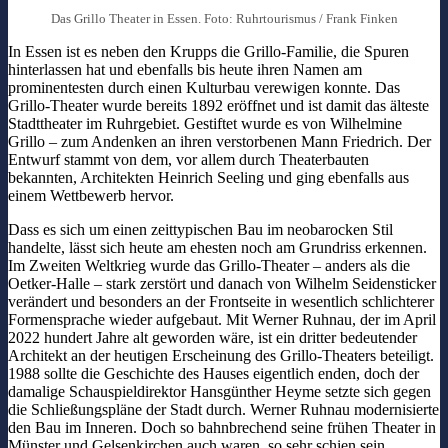
Das Grillo Theater in Essen. Foto: Ruhrtourismus / Frank Finken
In Essen ist es neben den Krupps die Grillo-Familie, die Spuren
hinterlassen hat und ebenfalls bis heute ihren Namen am
prominentesten durch einen Kulturbau verewigen konnte. Das
Grillo-Theater wurde bereits 1892 eröffnet und ist damit das älteste
Stadttheater im Ruhrgebiet. Gestiftet wurde es von Wilhelmine
Grillo – zum Andenken an ihren verstorbenen Mann Friedrich. Der
Entwurf stammt von dem, vor allem durch Theaterbauten
bekannten, Architekten Heinrich Seeling und ging ebenfalls aus
einem Wettbewerb hervor.
Dass es sich um einen zeittypischen Bau im neobarocken Stil
handelte, lässt sich heute am ehesten noch am Grundriss erkennen.
Im Zweiten Weltkrieg wurde das Grillo-Theater – anders als die
Oetker-Halle – stark zerstört und danach von Wilhelm Seidensticker
verändert und besonders an der Frontseite in wesentlich schlichterer
Formensprache wieder aufgebaut. Mit Werner Ruhnau, der im April
2022 hundert Jahre alt geworden wäre, ist ein dritter bedeutender
Architekt an der heutigen Erscheinung des Grillo-Theaters beteiligt.
1988 sollte die Geschichte des Hauses eigentlich enden, doch der
damalige Schauspieldirektor Hansgünther Heyme setzte sich gegen
die Schließungspläne der Stadt durch. Werner Ruhnau modernisierte
den Bau im Inneren. Doch so bahnbrechend seine frühen Theater in
Münster und Gelsenkirchen auch waren, so sehr schien sein