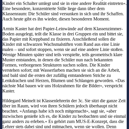
Kinder ein Schalter umlegt und sie in eine andere Realität eintreten«.
Eine besondere, konzentrierte Stille liege dann über dem
Klassenraum: Die Schüler sind versunken in sich und ihr Schaffen.
Auch heute gibt es ihn wieder, diesen besonderen Moment.
Armin Kaster hat drei Papier-Leinwände auf dem Klassenzimmer-
Boden ausgelegt, teilt die Klasse in drei Gruppen ein und bittet sie,
das Papier mit Kreppband zu fixieren. Anschließend sollen die
Kinder mit schwarzen Wachsmalstiften vom Rand aus eine Linie
malen – und sofort stoppen, wenn sie auf eine andere Linie stoßen.
Wenige Minuten später sind teils verspielte, teils geometrisch klare
Muster entstanden, in denen die Schüler nun nach bekannten
Formen, verborgenen Strukturen suchen sollen. Die Kinder
verstehen sofort; mit Wasserfarben machen sie sich an die Arbeit,
und bald sind die ersten der zufällig entstandenen Striche zu
Lenkdrachen und Herzen, Blumen und Schlangen geworden. »Das
nächste Mal bauen wir uns Holzrahmen für die Bilder«, verspricht
Kaster.
Hildegard Meinelt ist Klassenlehrerin der 3c. Sie sitzt die ganze Zeit
über im Raum, wird von ihren Schülern jedoch überhaupt nicht
beachtet. »Anfangs habe ich noch mitgemacht«, sagt sie, »aber
inzwischen genieße ich es, die Kinder zu beobachten und sie einmal
ganz anders zu erleben.« Es gehört zum MUS-E-Konzept, dass die
Lehrer stets dabei sind und mitmachen, wenn sie wollen. Denn