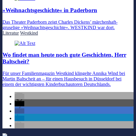
»Weihnachtsgeschichte« in Paderborn
Das Theater Paderborn zeigt Charles Dickens’ märchenhaft-
gruselige »Weihnachtsgeschichte«. WESTKIND war dort.
Literatur
Westkind
Wo findet man heute noch gute Geschichten, Herr
Baltscheit?
Für unser Familienmagazin Westkind klingelte Annika Wind bei
Martin Baltscheit an – für einen Hausbesuch in Düsseldorf bei
einem der wichtigsten Kinderbuchautoren Deutschlands.