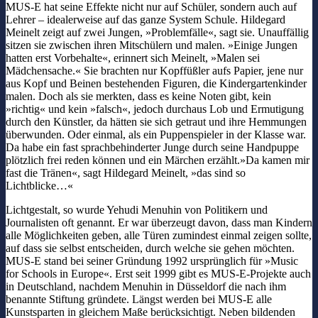
MUS-E hat seine Effekte nicht nur auf Schüler, sondern auch auf
Lehrer – idealerweise auf das ganze System Schule. Hildegard
Meinelt zeigt auf zwei Jungen, »Problemfälle«, sagt sie. Unauffällig
sitzen sie zwischen ihren Mitschülern und malen. »Einige Jungen
hatten erst Vorbehalte«, erinnert sich Meinelt, »Malen sei
Mädchensache.« Sie brachten nur Kopffüßler aufs Papier, jene nur
aus Kopf und Beinen bestehenden Figuren, die Kindergartenkinder
malen. Doch als sie merkten, dass es keine Noten gibt, kein
»richtig« und kein »falsch«, jedoch durchaus Lob und Ermutigung
durch den Künstler, da hätten sie sich getraut und ihre Hemmungen
überwunden. Oder einmal, als ein Puppenspieler in der Klasse war.
Da habe ein fast sprachbehinderter Junge durch seine Handpuppe
plötzlich frei reden können und ein Märchen erzählt.»Da kamen mir
fast die Tränen«, sagt Hildegard Meinelt, »das sind so
Lichtblicke…«
Lichtgestalt, so wurde Yehudi Menuhin von Politikern und
Journalisten oft genannt. Er war überzeugt davon, dass man Kindern
alle Möglichkeiten geben, alle Türen zumindest einmal zeigen sollte,
auf dass sie selbst entscheiden, durch welche sie gehen möchten.
MUS-E stand bei seiner Gründung 1992 ursprünglich für »Music
for Schools in Europe«. Erst seit 1999 gibt es MUS-E-Projekte auch
in Deutschland, nachdem Menuhin in Düsseldorf die nach ihm
benannte Stiftung gründete. Längst werden bei MUS-E alle
Kunstsparten in gleichem Maße berücksichtigt. Neben bildenden