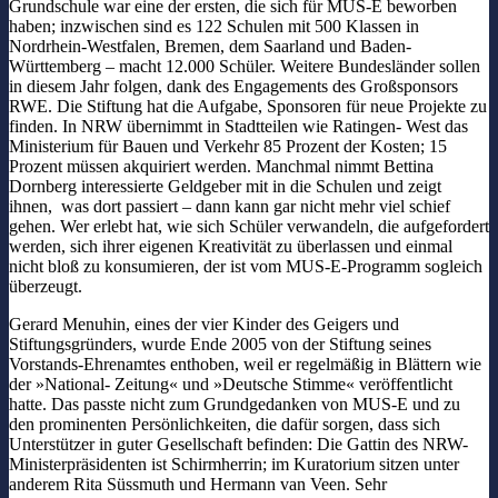
Grundschule war eine der ersten, die sich für MUS-E beworben
haben; inzwischen sind es 122 Schulen mit 500 Klassen in
Nordrhein-Westfalen, Bremen, dem Saarland und Baden-
Württemberg – macht 12.000 Schüler. Weitere Bundesländer sollen
in diesem Jahr folgen, dank des Engagements des Großsponsors
RWE. Die Stiftung hat die Aufgabe, Sponsoren für neue Projekte zu
finden. In NRW übernimmt in Stadtteilen wie Ratingen- West das
Ministerium für Bauen und Verkehr 85 Prozent der Kosten; 15
Prozent müssen akquiriert werden. Manchmal nimmt Bettina
Dornberg interessierte Geldgeber mit in die Schulen und zeigt
ihnen, was dort passiert – dann kann gar nicht mehr viel schief
gehen. Wer erlebt hat, wie sich Schüler verwandeln, die aufgefordert
werden, sich ihrer eigenen Kreativität zu überlassen und einmal
nicht bloß zu konsumieren, der ist vom MUS-E-Programm sogleich
überzeugt.
Gerard Menuhin, eines der vier Kinder des Geigers und
Stiftungsgründers, wurde Ende 2005 von der Stiftung seines
Vorstands-Ehrenamtes enthoben, weil er regelmäßig in Blättern wie
der »National- Zeitung« und »Deutsche Stimme« veröffentlicht
hatte. Das passte nicht zum Grundgedanken von MUS-E und zu
den prominenten Persönlichkeiten, die dafür sorgen, dass sich
Unterstützer in guter Gesellschaft befinden: Die Gattin des NRW-
Ministerpräsidenten ist Schirmherrin; im Kuratorium sitzen unter
anderem Rita Süssmuth und Hermann van Veen. Sehr