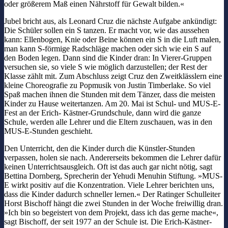
oder größerem Maß einen Nährstoff für Gewalt bilden.«
Jubel bricht aus, als Leonard Cruz die nächste Aufgabe ankündigt:
Die Schüler sollen ein S tanzen. Er macht vor, wie das aussehen
kann: Ellenbogen, Knie oder Beine können ein S in die Luft malen,
man kann S-förmige Radschläge machen oder sich wie ein S auf
den Boden legen. Dann sind die Kinder dran: In Vierer-Gruppen
versuchen sie, so viele S wie möglich darzustellen; der Rest der
Klasse zählt mit. Zum Abschluss zeigt Cruz den Zweitklässlern eine
kleine Choreografie zu Popmusik von Justin Timberlake. So viel
Spaß machen ihnen die Stunden mit dem Tänzer, dass die meisten
Kinder zu Hause weitertanzen. Am 20. Mai ist Schul- und MUS-E-
Fest an der Erich- Kästner-Grundschule, dann wird die ganze
Schule, werden alle Lehrer und die Eltern zuschauen, was in den
MUS-E-Stunden geschieht.
Den Unterricht, den die Kinder durch die Künstler-Stunden
verpassen, holen sie nach. Andererseits bekommen die Lehrer dafür
keinen Unterrichtsausgleich. Oft ist das auch gar nicht nötig, sagt
Bettina Dornberg, Sprecherin der Yehudi Menuhin Stiftung. »MUS-
E wirkt positiv auf die Konzentration. Viele Lehrer berichten uns,
dass die Kinder dadurch schneller lernen.« Der Ratinger Schulleiter
Horst Bischoff hängt die zwei Stunden in der Woche freiwillig dran.
»Ich bin so begeistert von dem Projekt, dass ich das gerne mache«,
sagt Bischoff, der seit 1977 an der Schule ist. Die Erich-Kästner-