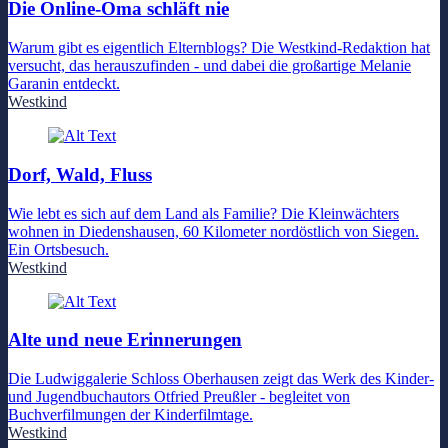
Die Online-Oma schläft nie
Warum gibt es eigentlich Elternblogs? Die Westkind-Redaktion hat
versucht, das herauszufinden - und dabei die großartige Melanie
Garanin entdeckt.
Westkind
Dorf, Wald, Fluss
Wie lebt es sich auf dem Land als Familie? Die Kleinwächters
wohnen in Diedenshausen, 60 Kilometer nordöstlich von Siegen.
Ein Ortsbesuch.
Westkind
Alte und neue Erinnerungen
Die Ludwiggalerie Schloss Oberhausen zeigt das Werk des Kinder-
und Jugendbuchautors Otfried Preußler - begleitet von
Buchverfilmungen der Kinderfilmtage.
Westkind