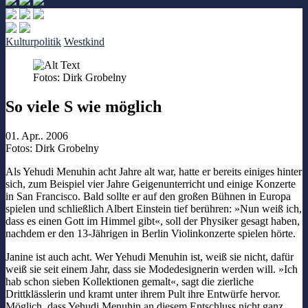
Kulturpolitik
Westkind
Fotos: Dirk Grobelny
So viele S wie möglich
01. Apr.. 2006
Fotos: Dirk Grobelny
Als Yehudi Menuhin acht Jahre alt war, hatte er bereits einiges hinter
sich, zum Beispiel vier Jahre Geigenunterricht und einige Konzerte
in San Francisco. Bald sollte er auf den großen Bühnen in Europa
spielen und schließlich Albert Einstein tief berühren: »Nun weiß ich,
dass es einen Gott im Himmel gibt«, soll der Physiker gesagt haben,
nachdem er den 13-Jährigen in Berlin Violinkonzerte spielen hörte.
Janine ist auch acht. Wer Yehudi Menuhin ist, weiß sie nicht, dafür
weiß sie seit einem Jahr, dass sie Modedesignerin werden will. »Ich
hab schon sieben Kollektionen gemalt«, sagt die zierliche
Drittklässlerin und kramt unter ihrem Pult ihre Entwürfe hervor.
Möglich, dass Yehudi Menuhin an diesem Entschluss nicht ganz