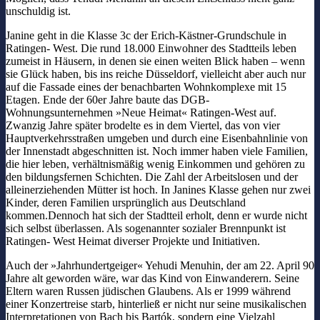
unschuldig ist.
Janine geht in die Klasse 3c der Erich-Kästner-Grundschule in
Ratingen- West. Die rund 18.000 Einwohner des Stadtteils leben
zumeist in Häusern, in denen sie einen weiten Blick haben – wenn
sie Glück haben, bis ins reiche Düsseldorf, vielleicht aber auch nur
auf die Fassade eines der benachbarten Wohnkomplexe mit 15
Etagen. Ende der 60er Jahre baute das DGB-
Wohnungsunternehmen »Neue Heimat« Ratingen-West auf.
Zwanzig Jahre später brodelte es in dem Viertel, das von vier
Hauptverkehrsstraßen umgeben und durch eine Eisenbahnlinie von
der Innenstadt abgeschnitten ist. Noch immer haben viele Familien,
die hier leben, verhältnismäßig wenig Einkommen und gehören zu
den bildungsfernen Schichten. Die Zahl der Arbeitslosen und der
alleinerziehenden Mütter ist hoch. In Janines Klasse gehen nur zwei
Kinder, deren Familien ursprünglich aus Deutschland
kommen.Dennoch hat sich der Stadtteil erholt, denn er wurde nicht
sich selbst überlassen. Als sogenannter sozialer Brennpunkt ist
Ratingen- West Heimat diverser Projekte und Initiativen.
Auch der »Jahrhundertgeiger« Yehudi Menuhin, der am 22. April 90
Jahre alt geworden wäre, war das Kind von Einwanderern. Seine
Eltern waren Russen jüdischen Glaubens. Als er 1999 während
einer Konzertreise starb, hinterließ er nicht nur seine musikalischen
Interpretationen von Bach bis Bartók, sondern eine Vielzahl