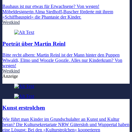
Bauhaus ist nur etwas für Erwachsene? Von wegen!
Möbeldesignerin Alma Siedhoff-Buscher förderte mit ihrem
»Schiffbauspiel« die Phantasie der Kinder.
Westkind
Porträt über Martin Reinl
Bitte recht albern: Martin Reinl ist der Mann hinter den Puppen
Wiwaldi, Elmo und Woozle Goozle. Alles nur Kinderkram? Von
wegen!
Westkind
Anzeige
Kunst erstrolchen
Wie führt man Kinder im Grundschulalter an Kunst und Kultur
heran? Die Kultursekretariate NRW Gütersloh und Wuppertal haben
eine Lösung: Bei den »Kulturstrolchen« kooperieren