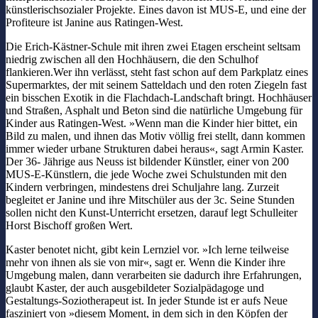
künstlerischsozialer Projekte. Eines davon ist MUS-E, und eine der
Profiteure ist Janine aus Ratingen-West.
Die Erich-Kästner-Schule mit ihren zwei Etagen erscheint seltsam
niedrig zwischen all den Hochhäusern, die den Schulhof
flankieren.Wer ihn verlässt, steht fast schon auf dem Parkplatz eines
Supermarktes, der mit seinem Satteldach und den roten Ziegeln fast
ein bisschen Exotik in die Flachdach-Landschaft bringt. Hochhäuser
und Straßen, Asphalt und Beton sind die natürliche Umgebung für
Kinder aus Ratingen-West. »Wenn man die Kinder hier bittet, ein
Bild zu malen, und ihnen das Motiv völlig frei stellt, dann kommen
immer wieder urbane Strukturen dabei heraus«, sagt Armin Kaster.
Der 36- Jährige aus Neuss ist bildender Künstler, einer von 200
MUS-E-Künstlern, die jede Woche zwei Schulstunden mit den
Kindern verbringen, mindestens drei Schuljahre lang. Zurzeit
begleitet er Janine und ihre Mitschüler aus der 3c. Seine Stunden
sollen nicht den Kunst-Unterricht ersetzen, darauf legt Schulleiter
Horst Bischoff großen Wert.
Kaster benotet nicht, gibt kein Lernziel vor. »Ich lerne teilweise
mehr von ihnen als sie von mir«, sagt er. Wenn die Kinder ihre
Umgebung malen, dann verarbeiten sie dadurch ihre Erfahrungen,
glaubt Kaster, der auch ausgebildeter Sozialpädagoge und
Gestaltungs-Soziotherapeut ist. In jeder Stunde ist er aufs Neue
fasziniert von »diesem Moment, in dem sich in den Köpfen der