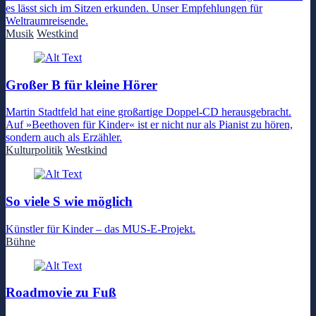
es lässt sich im Sitzen erkunden. Unser Empfehlungen für
Weltraumreisende.
Musik
Westkind
Großer B für kleine Hörer
Martin Stadtfeld hat eine großartige Doppel-CD herausgebracht.
Auf »Beethoven für Kinder« ist er nicht nur als Pianist zu hören,
sondern auch als Erzähler.
Kulturpolitik
Westkind
So viele S wie möglich
Künstler für Kinder – das MUS-E-Projekt.
Bühne
Roadmovie zu Fuß