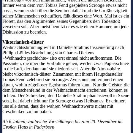
Immer wenn dem von Tobias Fend gespielten Scrooge etwas nicht
passt, wenn er sich über die Sentimentalität und die Großherzigkeit
seiner Mitmenschen echauffiert, fällt dieses eine Wort. Mal ist es ein
Florett, das den Argumenten seines Gegenübers den Todesstoß
versetzen soll. Aber meist benutzt er es wie einen Hammer, um jede
Diskussion zu beenden.
Viktorianisch-düster
Weihnachtsstimmung will in Danielle Strahms Inszenierung nach
Philipp Löhles Bearbeitung von Charles Dickens
»Weihnachtsgeschichte« also erst einmal nicht aufkommen. Die
Passanten, die über die Vorbühne gehen, werfen zwar Papierschnee
in die Luft, der dann auf sie niederrieselt. Aber die Atmosphäre
bleibt viktorianisch-düster. Zusammen mit ihrem Hauptdarsteller
Tobias Fend zelebriert sie Scrooges Zynismus und erinnert einen
daran, wohin zügelloser Egoismus führen kann. Nur die Geister, die
dem Menschenfeind in der Weihnachtsnacht erscheinen, können es
richten. Der Schrecken, den Danielle Strahm phantasievoll in Szene
setzt, hat dabei nicht nur für Scrooge etwas Heilsames. Er erinnert
uns alle daran, dass die wahren Weihnachtswerte nichts mit
Geschenken zu tun haben.
Ab 6 Jahren; zahlreiche Vorstellungen bis zum 20. Dezember im
Großen Haus in Paderborn