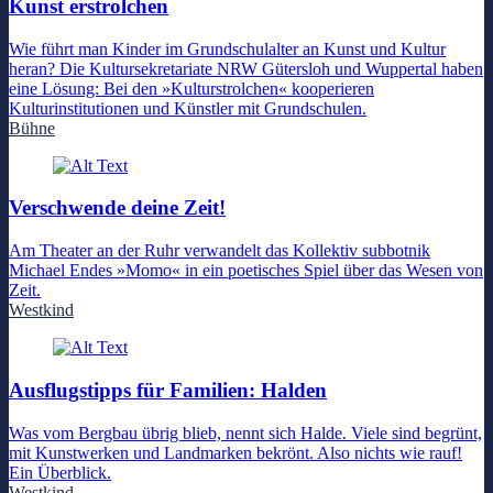
Kunst erstrolchen
Wie führt man Kinder im Grundschulalter an Kunst und Kultur
heran? Die Kultursekretariate NRW Gütersloh und Wuppertal haben
eine Lösung: Bei den »Kulturstrolchen« kooperieren
Kulturinstitutionen und Künstler mit Grundschulen.
Bühne
Verschwende deine Zeit!
Am Theater an der Ruhr verwandelt das Kollektiv subbotnik
Michael Endes »Momo« in ein poetisches Spiel über das Wesen von
Zeit.
Westkind
Ausflugstipps für Familien: Halden
Was vom Bergbau übrig blieb, nennt sich Halde. Viele sind begrünt,
mit Kunstwerken und Landmarken bekrönt. Also nichts wie rauf!
Ein Überblick.
Westkind