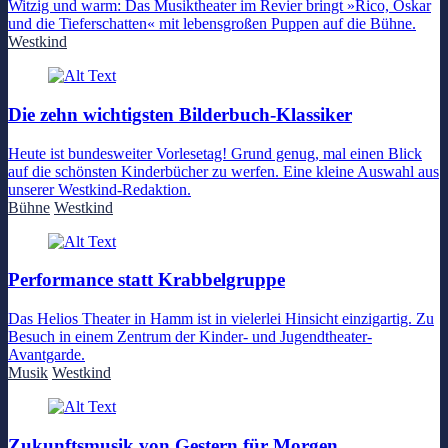
Witzig und warm: Das Musiktheater im Revier bringt »Rico, Oskar
und die Tieferschatten« mit lebensgroßen Puppen auf die Bühne.
Westkind
Die zehn wichtigsten Bilderbuch-Klassiker
Heute ist bundesweiter Vorlesetag! Grund genug, mal einen Blick
auf die schönsten Kinderbücher zu werfen. Eine kleine Auswahl aus
unserer Westkind-Redaktion.
Bühne
Westkind
Performance statt Krabbelgruppe
Das Helios Theater in Hamm ist in vielerlei Hinsicht einzigartig. Zu
Besuch in einem Zentrum der Kinder- und Jugendtheater-
Avantgarde.
Musik
Westkind
Zukunftsmusik von Gestern für Morgen