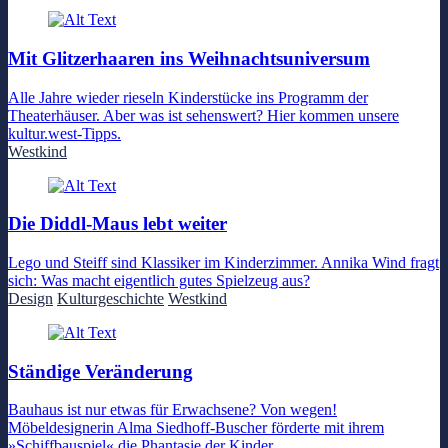
Mit Glitzerhaaren ins Weihnachtsuniversum
Alle Jahre wieder rieseln Kinderstücke ins Programm der
Theaterhäuser. Aber was ist sehenswert? Hier kommen unsere
kultur.west-Tipps.
Westkind
Die Diddl-Maus lebt weiter
Lego und Steiff sind Klassiker im Kinderzimmer. Annika Wind fragt
sich: Was macht eigentlich gutes Spielzeug aus?
Design
Kulturgeschichte
Westkind
Ständige Veränderung
Bauhaus ist nur etwas für Erwachsene? Von wegen!
Möbeldesignerin Alma Siedhoff-Buscher förderte mit ihrem
»Schiffbauspiel« die Phantasie der Kinder.