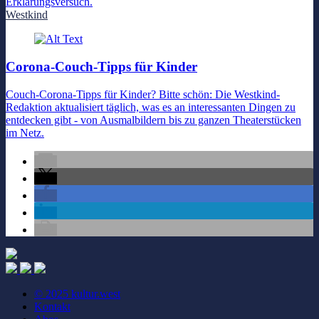
Erklärungsversuch.
Westkind
Corona-Couch-Tipps für Kinder
Couch-Corona-Tipps für Kinder? Bitte schön: Die Westkind-
Redaktion aktualisiert täglich, was es an interessanten Dingen zu
entdecken gibt - von Ausmalbildern bis zu ganzen Theaterstücken
im Netz.
© 2025 kultur.west
Kontakt