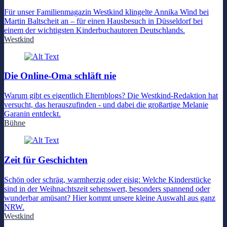
Für unser Familienmagazin Westkind klingelte Annika Wind bei
Martin Baltscheit an – für einen Hausbesuch in Düsseldorf bei
einem der wichtigsten Kinderbuchautoren Deutschlands.
Westkind
Die Online-Oma schläft nie
Warum gibt es eigentlich Elternblogs? Die Westkind-Redaktion hat
versucht, das herauszufinden - und dabei die großartige Melanie
Garanin entdeckt.
Bühne
Zeit für Geschichten
Schön oder schräg, warmherzig oder eisig: Welche Kinderstücke
sind in der Weihnachtszeit sehenswert, besonders spannend oder
wunderbar amüsant? Hier kommt unsere kleine Auswahl aus ganz
NRW.
Westkind