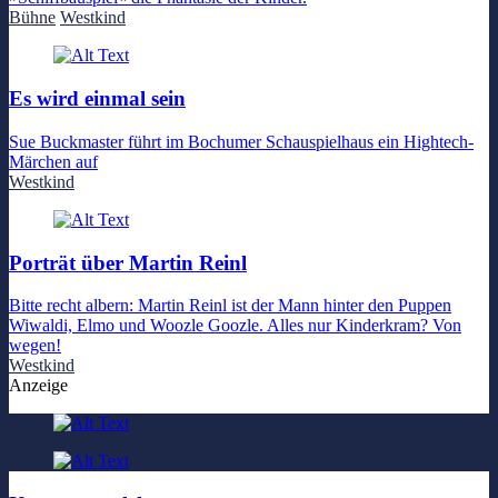
Bühne
Westkind
Es wird einmal sein
Sue Buckmaster führt im Bochumer Schauspielhaus ein Hightech-
Märchen auf
Westkind
Porträt über Martin Reinl
Bitte recht albern: Martin Reinl ist der Mann hinter den Puppen
Wiwaldi, Elmo und Woozle Goozle. Alles nur Kinderkram? Von
wegen!
Westkind
Anzeige