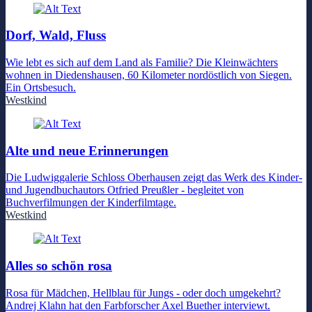
Dorf, Wald, Fluss
Wie lebt es sich auf dem Land als Familie? Die Kleinwächters
wohnen in Diedenshausen, 60 Kilometer nordöstlich von Siegen.
Ein Ortsbesuch.
Westkind
Alte und neue Erinnerungen
Die Ludwiggalerie Schloss Oberhausen zeigt das Werk des Kinder-
und Jugendbuchautors Otfried Preußler - begleitet von
Buchverfilmungen der Kinderfilmtage.
Westkind
Alles so schön rosa
Rosa für Mädchen, Hellblau für Jungs - oder doch umgekehrt?
Andrej Klahn hat den Farbforscher Axel Buether interviewt.