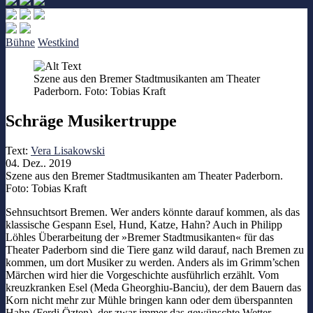
Bühne
Westkind
Szene aus den Bremer Stadtmusikanten am Theater
Paderborn. Foto: Tobias Kraft
Schräge Musikertruppe
Text:
Vera Lisakowski
04. Dez.. 2019
Szene aus den Bremer Stadtmusikanten am Theater Paderborn.
Foto: Tobias Kraft
Sehnsuchtsort Bremen. Wer anders könnte darauf kommen, als das
klassische Gespann Esel, Hund, Katze, Hahn? Auch in Philipp
Löhles Überarbeitung der »Bremer Stadtmusikanten« für das
Theater Paderborn sind die Tiere ganz wild darauf, nach Bremen zu
kommen, um dort Musiker zu werden. Anders als im Grimm’schen
Märchen wird hier die Vorgeschichte ausführlich erzählt. Vom
kreuzkranken Esel (Meda Gheorghiu-Banciu), der dem Bauern das
Korn nicht mehr zur Mühle bringen kann oder dem überspannten
Hahn (Ferdi Özten), der zwar immer das gewünschte Wetter