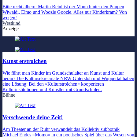
Bitte recht albern: Martin Reinl ist der Mann hinter den Puppen
Wiwaldi, Elmo und Woozle Goozle. Alles nur Kinderkram? Von
wegen!
Westkind
Anzeige
Kunst erstrolchen
Wie führt man Kinder im Grundschulalter an Kunst und Kultur
heran? Die Kultursekretariate NRW Gütersloh und Wuppertal haben
eine Lösung: Bei den »Kulturstrolchen« kooperieren
Kulturinstitutionen und Künstler mit Grundschulen.
Bühne
Verschwende deine Zeit!
Am Theater an der Ruhr verwandelt das Kollektiv subbotnik
Michael Endes »Momo« in ein poetisches Spiel über das Wesen von