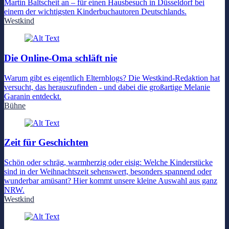
Martin Baltscheit an – für einen Hausbesuch in Düsseldorf bei
einem der wichtigsten Kinderbuchautoren Deutschlands.
Westkind
Die Online-Oma schläft nie
Warum gibt es eigentlich Elternblogs? Die Westkind-Redaktion hat
versucht, das herauszufinden - und dabei die großartige Melanie
Garanin entdeckt.
Bühne
Zeit für Geschichten
Schön oder schräg, warmherzig oder eisig: Welche Kinderstücke
sind in der Weihnachtszeit sehenswert, besonders spannend oder
wunderbar amüsant? Hier kommt unsere kleine Auswahl aus ganz
NRW.
Westkind