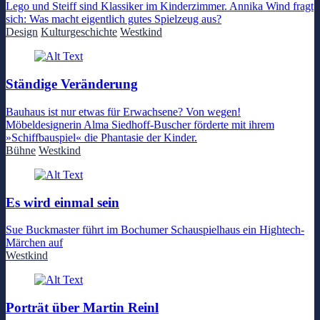
Lego und Steiff sind Klassiker im Kinderzimmer. Annika Wind fragt
sich: Was macht eigentlich gutes Spielzeug aus?
Design
Kulturgeschichte
Westkind
Ständige Veränderung
Bauhaus ist nur etwas für Erwachsene? Von wegen!
Möbeldesignerin Alma Siedhoff-Buscher förderte mit ihrem
»Schiffbauspiel« die Phantasie der Kinder.
Bühne
Westkind
Es wird einmal sein
Sue Buckmaster führt im Bochumer Schauspielhaus ein Hightech-
Märchen auf
Westkind
Porträt über Martin Reinl