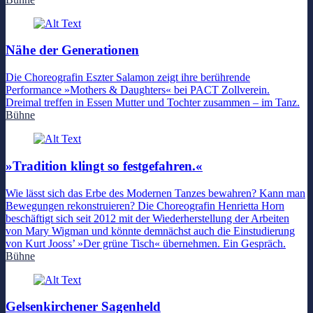
Nähe der Generationen
Die Choreografin Eszter Salamon zeigt ihre berührende
Performance »Mothers & Daughters« bei PACT Zollverein.
Dreimal treffen in Essen Mutter und Tochter zusammen – im Tanz.
Bühne
»Tradition klingt so festgefahren.«
Wie lässt sich das Erbe des Modernen Tanzes bewahren? Kann man
Bewegungen rekonstruieren? Die Choreografin Henrietta Horn
beschäftigt sich seit 2012 mit der Wiederherstellung der Arbeiten
von Mary Wigman und könnte demnächst auch die Einstudierung
von Kurt Jooss’ »Der grüne Tisch« übernehmen. Ein Gespräch.
Bühne
Gelsenkirchener Sagenheld