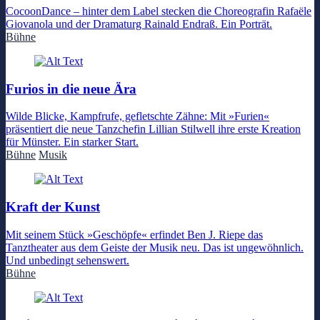
CocoonDance – hinter dem Label stecken die Choreografin Rafaële
Giovanola und der Dramaturg Rainald Endraß. Ein Porträt.
Bühne
Furios in die neue Ära
Wilde Blicke, Kampfrufe, gefletschte Zähne: Mit »Furien«
präsentiert die neue Tanzchefin Lillian Stilwell ihre erste Kreation
für Münster. Ein starker Start.
Bühne
Musik
Kraft der Kunst
Mit seinem Stück »Geschöpfe« erfindet Ben J. Riepe das
Tanztheater aus dem Geiste der Musik neu. Das ist ungewöhnlich.
Und unbedingt sehenswert.
Bühne