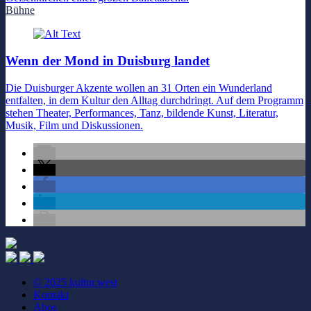
Bühne
Wenn der Mond in Duisburg landet
Die Duisburger Akzente wollen an 31 Orten ein Wunderland
entfalten, in dem Kultur den Alltag durchdringt. Auf dem Programm
stehen Theater, Performances, Tanz, bildende Kunst, Literatur,
Musik, Film und Diskussionen.
© 2025 kultur.west
Kontakt
Abos