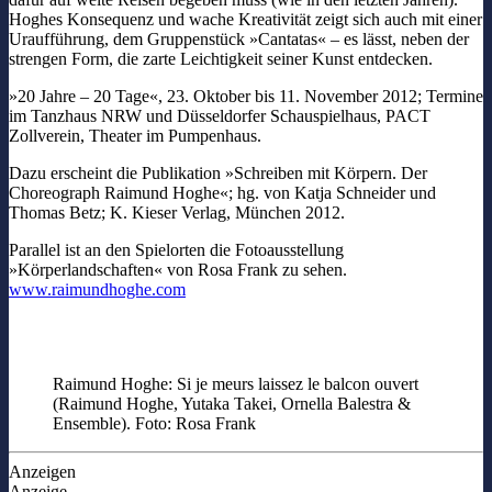
Hoghes Konsequenz und wache Kreativität zeigt sich auch mit einer
Uraufführung, dem Gruppenstück »Cantatas« – es lässt, neben der
strengen Form, die zarte Leichtigkeit seiner Kunst entdecken.
»20 Jahre – 20 Tage«, 23. Oktober bis 11. November 2012; Termine
im Tanzhaus NRW und Düsseldorfer Schauspielhaus, PACT
Zollverein, Theater im Pumpenhaus.
Dazu erscheint die Publikation »Schreiben mit Körpern. Der
Choreograph Raimund Hoghe«; hg. von Katja Schneider und
Thomas Betz; K. Kieser Verlag, München 2012.
Parallel ist an den Spielorten die Fotoausstellung
»Körperlandschaften« von Rosa Frank zu sehen.
www.raimundhoghe.com
Raimund Hoghe: Si je meurs laissez le balcon ouvert
(Raimund Hoghe, Yutaka Takei, Ornella Balestra &
Ensemble). Foto: Rosa Frank
Anzeigen
Anzeige