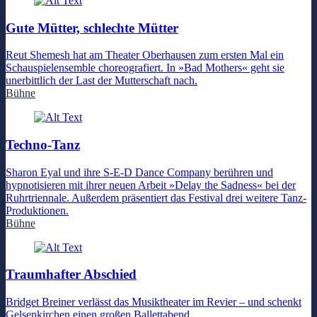
Gute Mütter, schlechte Mütter
Reut Shemesh hat am Theater Oberhausen zum ersten Mal ein
Schauspielensemble choreografiert. In »Bad Mothers« geht sie
unerbittlich der Last der Mutterschaft nach.
Bühne
Techno-Tanz
Sharon Eyal und ihre S-E-D Dance Company berühren und
hypnotisieren mit ihrer neuen Arbeit »Delay the Sadness« bei der
Ruhrtriennale. Außerdem präsentiert das Festival drei weitere Tanz-
Produktionen.
Bühne
Traumhafter Abschied
Bridget Breiner verlässt das Musiktheater im Revier – und schenkt
Gelsenkirchen einen großen Ballettabend.