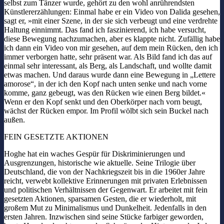
selbst zum Tänzer wurde, gehört zu den wohl anrührendsten
Künstlererzählungen: Einmal habe er ein Video von Dalida gesehen,
sagt er, »mit einer Szene, in der sie sich verbeugt und eine verdrehte
Haltung einnimmt. Das fand ich faszinierend, ich habe versucht,
diese Bewegung nachzumachen, aber es klappte nicht. Zufällig habe
ich dann ein Video von mir gesehen, auf dem mein Rücken, den ich
immer verborgen hatte, sehr präsent war. Als Bild fand ich das auf
einmal sehr interessant, als Berg, als Landschaft, und wollte damit
etwas machen. Und daraus wurde dann eine Bewegung in „Lettere
amorose“, in der ich den Kopf nach unten senke und nach vorne
komme, ganz gebeugt, was den Rücken wie einen Berg bildet.«
Wenn er den Kopf senkt und den Oberkörper nach vorn beugt,
wächst der Rücken empor. Im Profil wölbt sich sein Buckel nach
außen.
FEIN GESETZTE AKTIONEN
Hoghe hat ein waches Gespür für Diskriminierungen und
Ausgrenzungen, historische wie aktuelle. Seine Trilogie über
Deutschland, die von der Nachkriegszeit bis in die 1960er Jahre
reicht, verwebt kollektive Erinnerungen mit privaten Erlebnissen
und politischen Verhältnissen der Gegenwart. Er arbeitet mit fein
gesetzten Aktionen, sparsamen Gesten, die er wiederholt, mit
großem Mut zu Minimalismus und Dunkelheit. Jedenfalls in den
ersten Jahren. Inzwischen sind seine Stücke farbiger geworden,