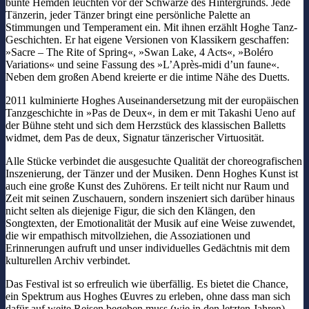
bunte Hemden leuchten vor der Schwärze des Hintergrunds. Jede
Tänzerin, jeder Tänzer bringt eine persönliche Palette an
Stimmungen und Temperament ein. Mit ihnen erzählt Hoghe Tanz-
Geschichten. Er hat eigene Versionen von Klassikern geschaffen:
»Sacre – The Rite of Spring«, »Swan Lake, 4 Acts«, »Boléro
Variations« und seine Fassung des »L’Après-midi d’un faune«.
Neben dem großen Abend kreierte er die intime Nähe des Duetts.
2011 kulminierte Hoghes Auseinandersetzung mit der europäischen
Tanzgeschichte in »Pas de Deux«, in dem er mit Takashi Ueno auf
der Bühne steht und sich dem Herzstück des klassischen Balletts
widmet, dem Pas de deux, Signatur tänzerischer Virtuosität.
Alle Stücke verbindet die ausgesuchte Qualität der choreografischen
Inszenierung, der Tänzer und der Musiken. Denn Hoghes Kunst ist
auch eine große Kunst des Zuhörens. Er teilt nicht nur Raum und
Zeit mit seinen Zuschauern, sondern inszeniert sich darüber hinaus
nicht selten als diejenige Figur, die sich den Klängen, den
Songtexten, der Emotionalität der Musik auf eine Weise zuwendet,
die wir empathisch mitvollziehen, die Assoziationen und
Erinnerungen aufruft und unser individuelles Gedächtnis mit dem
kulturellen Archiv verbindet.
Das Festival ist so erfreulich wie überfällig. Es bietet die Chance,
ein Spektrum aus Hoghes Œuvres zu erleben, ohne dass man sich
dafür auf weite Reisen begeben muss (wie in den letzten Jahren).