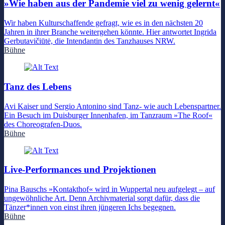
»Wie haben aus der Pandemie viel zu wenig gelernt«
Wir haben Kulturschaffende gefragt, wie es in den nächsten 20
Jahren in ihrer Branche weitergehen könnte. Hier antwortet Ingrida
Gerbutavičiūtė, die Intendantin des Tanzhauses NRW.
Bühne
Tanz des Lebens
Avi Kaiser und Sergio Antonino sind Tanz- wie auch Lebenspartner.
Ein Besuch im Duisburger Innenhafen, im Tanzraum »The Roof«
des Choreografen-Duos.
Bühne
Live-Performances und Projektionen
Pina Bauschs »Kontakthof« wird in Wuppertal neu aufgelegt – auf
ungewöhnliche Art. Denn Archivmaterial sorgt dafür, dass die
Tänzer*innen von einst ihren jüngeren Ichs begegnen.
Bühne