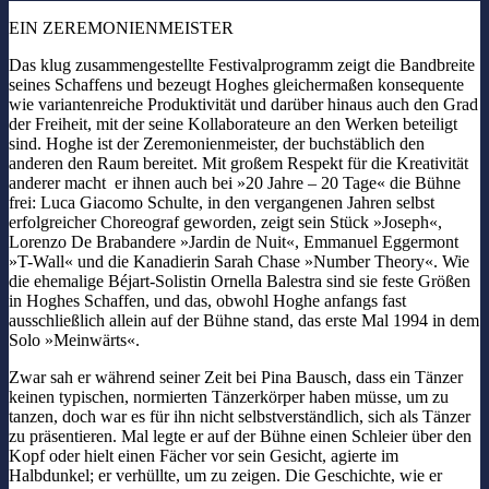
EIN ZEREMONIENMEISTER
Das klug zusammengestellte Festivalprogramm zeigt die Bandbreite
seines Schaffens und bezeugt Hoghes gleichermaßen konsequente
wie variantenreiche Produktivität und darüber hinaus auch den Grad
der Freiheit, mit der seine Kollaborateure an den Werken beteiligt
sind. Hoghe ist der Zeremonienmeister, der buchstäblich den
anderen den Raum bereitet. Mit großem Respekt für die Kreativität
anderer macht er ihnen auch bei »20 Jahre – 20 Tage« die Bühne
frei: Luca Giacomo Schulte, in den vergangenen Jahren selbst
erfolgreicher Choreograf geworden, zeigt sein Stück »Joseph«,
Lorenzo De Brabandere »Jardin de Nuit«, Emmanuel Eggermont
»T-Wall« und die Kanadierin Sarah Chase »Number Theory«. Wie
die ehemalige Béjart-Solistin Ornella Balestra sind sie feste Größen
in Hoghes Schaffen, und das, obwohl Hoghe anfangs fast
ausschließlich allein auf der Bühne stand, das erste Mal 1994 in dem
Solo »Meinwärts«.
Zwar sah er während seiner Zeit bei Pina Bausch, dass ein Tänzer
keinen typischen, normierten Tänzerkörper haben müsse, um zu
tanzen, doch war es für ihn nicht selbstverständlich, sich als Tänzer
zu präsentieren. Mal legte er auf der Bühne einen Schleier über den
Kopf oder hielt einen Fächer vor sein Gesicht, agierte im
Halbdunkel; er verhüllte, um zu zeigen. Die Geschichte, wie er