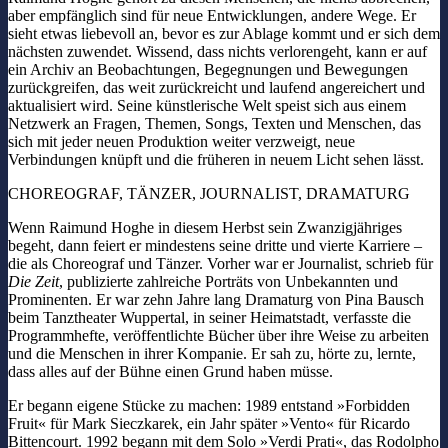
aber empfänglich sind für neue Entwicklungen, andere Wege. Er
sieht etwas liebevoll an, bevor es zur Ablage kommt und er sich dem
nächsten zuwendet. Wissend, dass nichts verlorengeht, kann er auf
ein Archiv an Beobachtungen, Begegnungen und Bewegungen
zurückgreifen, das weit zurückreicht und laufend angereichert und
aktualisiert wird. Seine künstlerische Welt speist sich aus einem
Netzwerk an Fragen, Themen, Songs, Texten und Menschen, das
sich mit jeder neuen Produktion weiter verzweigt, neue
Verbindungen knüpft und die früheren in neuem Licht sehen lässt.
CHOREOGRAF, TÄNZER, JOURNALIST, DRAMATURG
Wenn Raimund Hoghe in diesem Herbst sein Zwanzigjähriges
begeht, dann feiert er mindestens seine dritte und vierte Karriere –
die als Choreograf und Tänzer. Vorher war er Journalist, schrieb für
Die Zeit
, publizierte zahlreiche Porträts von Unbekannten und
Prominenten. Er war zehn Jahre lang Dramaturg von Pina Bausch
beim Tanztheater Wuppertal, in seiner Heimatstadt, verfasste die
Programmhefte, veröffentlichte Bücher über ihre Weise zu arbeiten
und die Menschen in ihrer Kompanie. Er sah zu, hörte zu, lernte,
dass alles auf der Bühne einen Grund haben müsse.
Er begann eigene Stücke zu machen: 1989 entstand »Forbidden
Fruit« für Mark Sieczkarek, ein Jahr später »Vento« für Ricardo
Bittencourt. 1992 begann mit dem Solo »Verdi Prati«, das Rodolpho