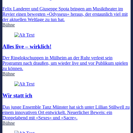
Felix Landerer und Giuseppe Spota bringen am Musiktheater im
Revier einen bewegten »Odysseus« heraus, der erstaunlich viel mit
der aktuellen Weltlage zu tun hat.
Bühne
Alles live – wirklich!
Der Ringlokschuppen in Mülheim an der Ruhr verlegt sein
Programm nach draußen, um wieder live und vor Publikum spielen
zu können.
Bühne
Wir statt ich
Das junge Ensemble Tanz Münster hat sich unter Lillian Stillwell zu
einem innovativen Ort entwickelt. Neuerlicher Beweis: ein
Doppelabend mit »Sexes« und »Sacre«.
Bühne