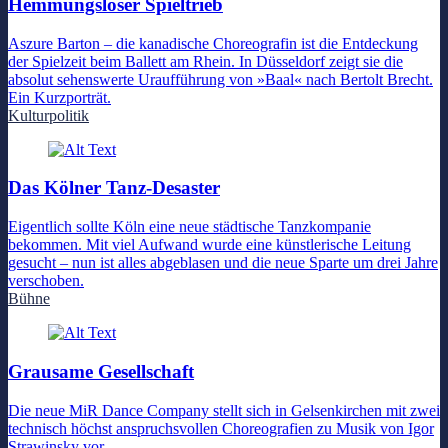
Hemmungsloser Spieltrieb
Aszure Barton – die kanadische Choreografin ist die Entdeckung
der Spielzeit beim Ballett am Rhein. In Düsseldorf zeigt sie die
absolut sehenswerte Uraufführung von »Baal« nach Bertolt Brecht.
Ein Kurzporträt.
Kulturpolitik
Das Kölner Tanz-Desaster
Eigentlich sollte Köln eine neue städtische Tanzkompanie
bekommen. Mit viel Aufwand wurde eine künstlerische Leitung
gesucht – nun ist alles abgeblasen und die neue Sparte um drei Jahre
verschoben.
Bühne
Grausame Gesellschaft
Die neue MiR Dance Company stellt sich in Gelsenkirchen mit zwei
technisch höchst anspruchsvollen Choreografien zu Musik von Igor
Strawinsky vor.