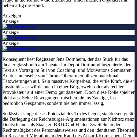
heben artig die Hand.
Anzeigen
Anzeige
Anzeige
Anzeige
Konsequent liest Regisseur Jens Dornheim, der das Stück für das
theater glassbooth am Theater im Depot Dortmund inszenierte, den
Text als Vortrag im Stil von Coaching- und Motivations-Seminaren.
An der Innenseite von Thruns Oberarmen blitzen manchmal
Tätowierungen auf. Sein massiver Körperbau, die virile Kraft, die er
ausstrahlt – er würde auch in einer Bürgerwehr oder als rechter
Provokateur auf einer Demo gut dastehen. Doch diese Rolle spielt er
nicht aus. Seine Bewegungen rutschen nie ins Zackige, ins
bedrohlich Gespannte, sondern bleiben immer lässig.
So lässt er lange dieses Potenzial des Textes liegen, stattdessen gerät
die Darlegung der Reichsbürger-Argumentationen zur Nichtexistenz
Deutschlands als Staat, zu BRD-GmbH, den Zweifeln an der
Rechtmäßigkeit des Personalausweises und den identitären Theorien
zu Rasse und Migration an den Rand des Absurd-Komischen. Dem