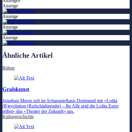
Anzeigen
Anzeige
Anzeige
Anzeige
Anzeige
Ähnliche Artikel
Bühne
Gralskunst
Jonathan Meese ruft im Schauspielhaus Dortmund mit »Lolita
(R)evolution (Rufschädigendst) – Ihr Alle seid die Lolita Eurer
selbst« das »Theater der Zukunft« aus.
Kulturgeschichte