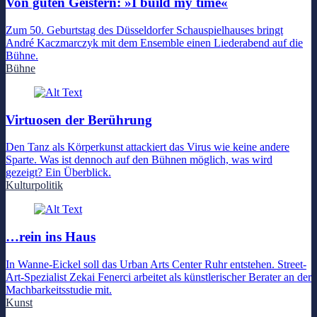
Von guten Geistern: »I build my time«
Zum 50. Geburtstag des Düsseldorfer Schauspielhauses bringt
André Kaczmarczyk mit dem Ensemble einen Liederabend auf die
Bühne.
Bühne
Virtuosen der Berührung
Den Tanz als Körperkunst attackiert das Virus wie keine andere
Sparte. Was ist dennoch auf den Bühnen möglich, was wird
gezeigt? Ein Überblick.
Kulturpolitik
…rein ins Haus
In Wanne-Eickel soll das Urban Arts Center Ruhr entstehen. Street-
Art-Spezialist Zekai Fenerci arbeitet als künstlerischer Berater an der
Machbarkeitsstudie mit.
Kunst