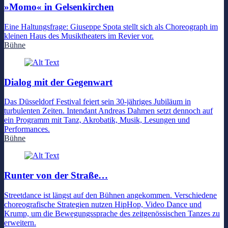
»Momo« in Gelsenkirchen
Eine Haltungsfrage: Giuseppe Spota stellt sich als Choreograph im
kleinen Haus des Musiktheaters im Revier vor.
Bühne
Dialog mit der Gegenwart
Das Düsseldorf Festival feiert sein 30-jähriges Jubiläum in
turbulenten Zeiten. Intendant Andreas Dahmen setzt dennoch auf
ein Programm mit Tanz, Akrobatik, Musik, Lesungen und
Performances.
Bühne
Runter von der Straße…
Streetdance ist längst auf den Bühnen angekommen. Verschiedene
choreografische Strategien nutzen HipHop, Video Dance und
Krump, um die Bewegungssprache des zeitgenössischen Tanzes zu
erweitern.