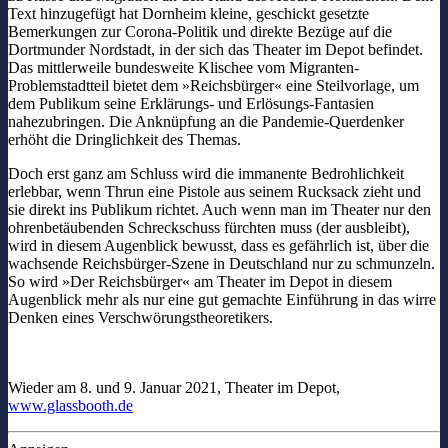
Text hinzugefügt hat Dornheim kleine, geschickt gesetzte
Bemerkungen zur Corona-Politik und direkte Bezüge auf die
Dortmunder Nordstadt, in der sich das Theater im Depot befindet.
Das mittlerweile bundesweite Klischee vom Migranten-
Problemstadtteil bietet dem »Reichsbürger« eine Steilvorlage, um
dem Publikum seine Erklärungs- und Erlösungs-Fantasien
nahezubringen. Die Anknüpfung an die Pandemie-Querdenker
erhöht die Dringlichkeit des Themas.
Doch erst ganz am Schluss wird die immanente Bedrohlichkeit
erlebbar, wenn Thrun eine Pistole aus seinem Rucksack zieht und
sie direkt ins Publikum richtet. Auch wenn man im Theater nur den
ohrenbetäubenden Schreckschuss fürchten muss (der ausbleibt),
wird in diesem Augenblick bewusst, dass es gefährlich ist, über die
wachsende Reichsbürger-Szene in Deutschland nur zu schmunzeln.
So wird »Der Reichsbürger« am Theater im Depot in diesem
Augenblick mehr als nur eine gut gemachte Einführung in das wirre
Denken eines Verschwörungstheoretikers.
Wieder am 8. und 9. Januar 2021, Theater im Depot,
www.glassbooth.de