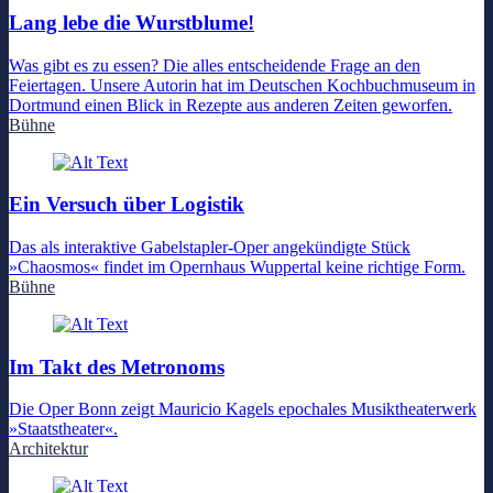
Lang lebe die Wurstblume!
Was gibt es zu essen? Die alles entscheidende Frage an den
Feiertagen. Unsere Autorin hat im Deutschen Kochbuchmuseum in
Dortmund einen Blick in Rezepte aus anderen Zeiten geworfen.
Bühne
Ein Versuch über Logistik
Das als interaktive Gabelstapler-Oper angekündigte Stück
»Chaosmos« findet im Opernhaus Wuppertal keine richtige Form.
Bühne
Im Takt des Metronoms
Die Oper Bonn zeigt Mauricio Kagels epochales Musiktheaterwerk
»Staatstheater«.
Architektur