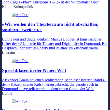
John Cages »Play* Europeras 1 & 2« in der Wuppertaler Oper
Bühne
Kulturpolitik
»Wir wollen den Theaterraum nicht abschaffen,
sondern erweitern.«
Bühne neu und digital denken: Marcus Lobbes ist künstlerischer
Leiter der »Akademie für Theater und Digitalität« in Dortmund. Ein
Gespräch über Virtual Reality und Avatare im Zuschauerraum.
Literatur
Sprechblasen in der Neuen Welt
Alexander Braun hat einen schillernden, sehr lesenswerten Band zu
den »Katzenjammer Kids« herausgebracht, die gerade auch in
Dortmund ausgestellt werden – dem ersten Comic der Welt.
Bühne