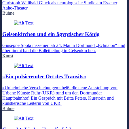
Christoph Willibald Gluck als neurologische Studie am Essener
Aalto-Theater.
Bühne
Gelsenkirchen und ein ägyptischer König
Giuseppe Spota inszeniert ab 24. Mai in Dortmund „Echnaton“ und
übernimmt bald die Ballettleitung in Gelsenkirchen.
Kunst
»Ein pulsierender Ort des Transits«
»Unheimliche Verschiebungen« heißt die neue Ausstellung von
Urbane Künste Ruhr (UKR) rund um den Dortmunder
Hauptbahnhof. Ein Gespräch mit Britta Peters, Kuratorin und
künstlerische Leiterin von UKR.
Bühne