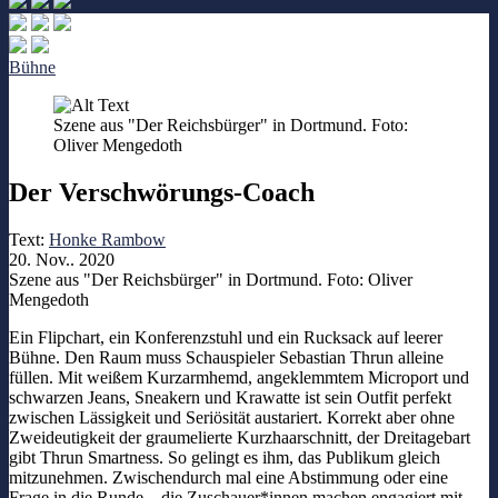
Bühne
Szene aus "Der Reichsbürger" in Dortmund. Foto:
Oliver Mengedoth
Der Verschwörungs-Coach
Text:
Honke Rambow
20. Nov.. 2020
Szene aus "Der Reichsbürger" in Dortmund. Foto: Oliver
Mengedoth
Ein Flipchart, ein Konferenzstuhl und ein Rucksack auf leerer
Bühne. Den Raum muss Schauspieler Sebastian Thrun alleine
füllen. Mit weißem Kurzarmhemd, angeklemmtem Microport und
schwarzen Jeans, Sneakern und Krawatte ist sein Outfit perfekt
zwischen Lässigkeit und Seriösität austariert. Korrekt aber ohne
Zweideutigkeit der graumelierte Kurzhaarschnitt, der Dreitagebart
gibt Thrun Smartness. So gelingt es ihm, das Publikum gleich
mitzunehmen. Zwischendurch mal eine Abstimmung oder eine
Frage in die Runde – die Zuschauer*innen machen engagiert mit,