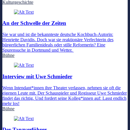
Kulturgeschichte
An der Schwelle der Zeiten
Sie war und ist die bekannteste deutsche Kochbuch-Autorin:
Henriette Davidis. Doch war sie reaktionäre Verfechterin des
bürgerlichen Familienideals oder stille Reformerin? Eine
Spurensuche in Dortmund und Wetter.
Bühne
Interview mit Uwe Schmieder
Wenn Intendant*innen ihre Theater verlassen, nehmen sie oft die
eigenen Leute mit. Der Schauspieler und Regisseur Uwe Schmieder
findet das richtig. Und fordert seine Kolleg*innen auf: Lasst endlich
mehr los!
Bühne
Der Tanzverführer