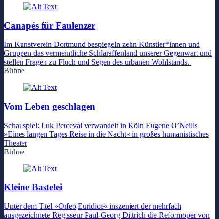
Canapés für Faulenzer
Im Kunstverein Dortmund bespiegeln zehn Künstler*innen und
Gruppen das vermeintliche Schlaraffenland unserer Gegenwart und
stellen Fragen zu Fluch und Segen des urbanen Wohlstands.
Bühne
Vom Leben geschlagen
Schauspiel: Luk Perceval verwandelt in Köln Eugene O’Neills
»Eines langen Tages Reise in die Nacht« in großes humanistisches
Theater
Bühne
Kleine Bastelei
Unter dem Titel »Orfeo|Euridice« inszeniert der mehrfach
ausgezeichnete Regisseur Paul-Georg Dittrich die Reformoper von