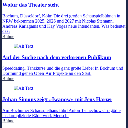
Wofür das Theater steht
Bochum, Düsseldorf, Köln: Die drei großen Schauspielbühnen in
NRW bekommen 2025, 2026 und 2027 mit Nicolas Stemann,
Andreas Karlaganis und Kay Voges neue Intendanten. Was bedeutet
das?
Bühne
Auf der Suche nach dem verlorenen Publikum
Speeddating, Tanzkurse und die ganz große Liebe: In Bochum und
Dortmund gehen Open-Air-Projekte an den Start.
Bühne
Johan Simons zeigt »Iwanow« mit Jens Harzer
Am Bochumer Schauspielhaus führt Anton Tschechows Tragödie
ins komplizierte Räderwerk Mensch.
Bühne