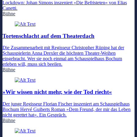
Lockdown: Johan Simons inszeniert »Die Befristeten« von Elias
Canetti.
Bühne
Tortenschlacht auf dem Theaterdach
Die Zusammenarbeit mit Regisseur Christopher Rüping hat der
Schauspielerin Anna Drexler die höchsten Theater-Weihen
eingebracht. Wer sie noch einmal am Schauspielhaus Bochum
erleben will, muss sich beeilen.
Bühne
»Wir wissen nicht mehr, wie der Tod riecht«
Der junge Regisseur Florian Fischer inszeniert am Schauspielhaus
Bochum Hervé Guiberts Roman »Dem Freund, der mir das Leben
nicht gerettet hat«. Ein Gespräch.
Bühne