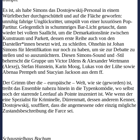
Es ist, als habe Simons das Dostojewskij-Personal in einem
Würfelbecher durchgeschüttelt und auf die Fläche geworfen:
unruhig fahrige Unglücksritter, umspült von einer luxuriösen Pop-
Partitur. Gelegentlich in schummriges Bar-Licht getaucht, dann
wieder bei vollem Saallicht, um die Demarkationslinie zwischen
Kunstraum und Parkett, dessen erste Reihe auch von den
Darsteller*innen besetzt wird, zu schleifen. Ohnehin ist Johan
Simons für Identifikation nur noch zu haben, um sie zur Debatte zu
stellen und so auszunüchtern. Diesen Simons-Sound und -Stil
beherrscht die Gruppe um Victor IJdens & Alexander Wertmann
(Alexej), Stefan Hunstein, Karin Moog, Lukas von der Lühe sowie
Abenaa Prempeh und Stacyian Jackson aus dem ff.
Der Grimm über die – europäische – Welt, wie sie (geworden) ist,
treibt das Ensemble nahezu hinein in die Typenkomödie, wo selbst
noch der starrende Leerlauf als Pointe inszeniert ist. Wie wenn der
eine Spezialist für Kriminelle, Dürrenmatt, dessen anderem Kenner,
Dostojewskij, souffliert, dass die angemessene oder einzig mögliche
Zustandsbeschreibung die Farce sei.
Schauspielhaus Bochum