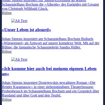
Johan Simons inszeniert zur Saison-Eröffnung an seinem
Schauspielhaus Bochum die »Alkestis« des Euripides mit Gesang
von Christoph Willibald Gluck.
Bühne
»Unser Leben ist absurd«
Johan Simons inszeniert am Schauspielhaus Bochum Buñuels
»Würgeengel« als Antwort auf unsere komplexe Welt. Mit auf der
Bühne: die fantastische Schauspielerin Sandra Hüller.
Bühne
»Ich komme hier auch bei meinem eigenen Leben
an«
Johan Simons inszeniert Dostojewskis gewaltigen Roman »Die
Brüder Karamasow« in einer siebenstündigen Theaterfassung:
Probenbesuch im Schauspielhaus Bochum und ein Gespräch über
Russland und über Gott und den Teufel.
Bühne