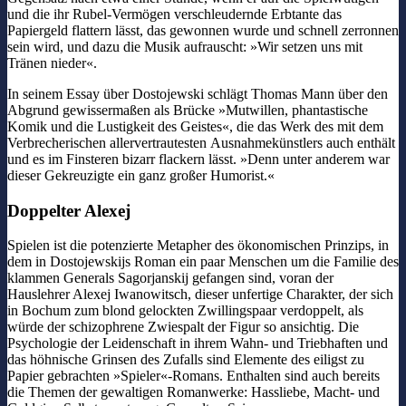
und die ihr Rubel-Vermögen verschleudernde Erbtante das
Papiergeld flattern lässt, das gewonnen wurde und schnell zerronnen
sein wird, und dazu die Musik aufrauscht: »Wir setzen uns mit
Tränen nieder«.
In seinem Essay über Dostojewski schlägt Thomas Mann über den
Abgrund gewissermaßen als Brücke »Mutwillen, phantastische
Komik und die Lustigkeit des Geistes«, die das Werk des mit dem
Verbrecherischen allervertrautesten Ausnahmekünstlers auch enthält
und es im Finsteren bizarr flackern lässt. »Denn unter anderem war
dieser Gekreuzigte ein ganz großer Humorist.«
Doppelter Alexej
Spielen ist die potenzierte Metapher des ökonomischen Prinzips, in
dem in Dostojewskijs Roman ein paar Menschen um die Familie des
klammen Generals Sagorjanskij gefangen sind, voran der
Hauslehrer Alexej Iwanowitsch, dieser unfertige Charakter, der sich
in Bochum zum blond gelockten Zwillingspaar verdoppelt, als
würde der schizophrene Zwiespalt der Figur so ansichtig. Die
Psychologie der Leidenschaft in ihrem Wahn- und Triebhaften und
das höhnische Grinsen des Zufalls sind Elemente des eiligst zu
Papier gebrachten »Spieler«-Romans. Enthalten sind auch bereits
die Themen der gewaltigen Romanwerke: Hassliebe, Macht- und