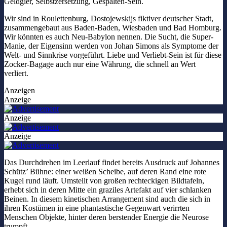
Geldgier, Selbstzersetzung, Gespalten-Sein.
Wir sind in Roulettenburg, Dostojewskijs fiktiver deutscher Stadt,
zusammengebaut aus Baden-Baden, Wiesbaden und Bad Homburg.
Wir könnten es auch Neu-Babylon nennen. Die Sucht, die Super-
Manie, der Eigensinn werden von Johan Simons als Symptome der
Welt- und Sinnkrise vorgeführt. Liebe und Verliebt-Sein ist für diese
Zocker-Bagage auch nur eine Währung, die schnell an Wert
verliert.
Anzeigen
Anzeige
Anzeige
Anzeige
Das Durchdrehen im Leerlauf findet bereits Ausdruck auf Johannes
Schütz’ Bühne: einer weißen Scheibe, auf deren Rand eine rote
Kugel rund läuft. Umstellt von großen rechteckigen Bildtafeln,
erhebt sich in deren Mitte ein graziles Artefakt auf vier schlanken
Beinen. In diesem kinetischen Arrangement sind auch die sich in
ihren Kostümen in eine phantastische Gegenwart verirrten
Menschen Objekte, hinter deren berstender Energie die Neurose
trumpft.