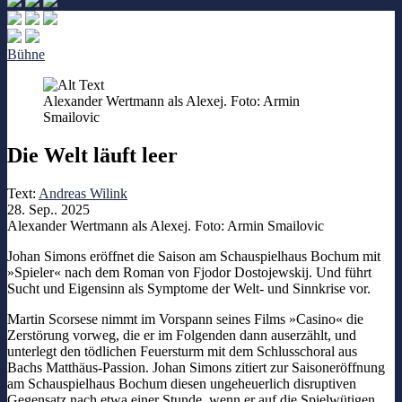
Bühne
Alexander Wertmann als Alexej. Foto: Armin
Smailovic
Die Welt läuft leer
Text:
Andreas Wilink
28. Sep.. 2025
Alexander Wertmann als Alexej. Foto: Armin Smailovic
Johan Simons eröffnet die Saison am Schauspielhaus Bochum mit
»Spieler« nach dem Roman von Fjodor Dostojewskij. Und führt
Sucht und Eigensinn als Symptome der Welt- und Sinnkrise vor.
Martin Scorsese nimmt im Vorspann seines Films »Casino« die
Zerstörung vorweg, die er im Folgenden dann auserzählt, und
unterlegt den tödlichen Feuersturm mit dem Schlusschoral aus
Bachs Matthäus-Passion. Johan Simons zitiert zur Saisoneröffnung
am Schauspielhaus Bochum diesen ungeheuerlich disruptiven
Gegensatz nach etwa einer Stunde, wenn er auf die Spielwütigen