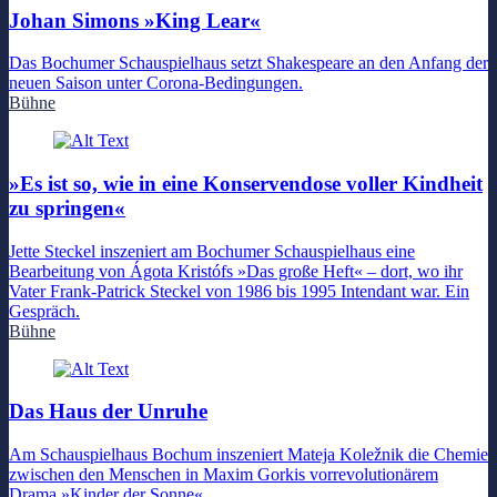
Johan Simons »King Lear«
Das Bochumer Schauspielhaus setzt Shakespeare an den Anfang der
neuen Saison unter Corona-Bedingungen.
Bühne
»Es ist so, wie in eine Konservendose voller Kindheit
zu springen«
Jette Steckel inszeniert am Bochumer Schauspielhaus eine
Bearbeitung von Ágota Kristófs »Das große Heft« – dort, wo ihr
Vater Frank-Patrick Steckel von 1986 bis 1995 Intendant war. Ein
Gespräch.
Bühne
Das Haus der Unruhe
Am Schauspielhaus Bochum inszeniert Mateja Koležnik die Chemie
zwischen den Menschen in Maxim Gorkis vorrevolutionärem
Drama »Kinder der Sonne«.