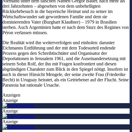
Niemand unter dem falschen Namen Gregor Bauer, nach mehr als
drei Jahrzehnten – abgesehen von dem unbehelligten
Rückkehrbesuch in die bayerische Heimat und zu seiner im
Wirtschaftswunder satt gewordenen Familie und dem sie
dominierenden Vater (Burghart Klaußner) – 1979 in Brasilien
sterben. Auch Argentinien hatte er nach dem Sturz des Regimes von
Péron verlassen müssen.
Die Realität wird ihn weiterverfolgen und einholen: darunter
Eichmanns Entführung und der mit dem Todesurteil endende
Prozess gegen den Schreibtischtäter und Organisator der
Deportationen in Jerusalem 1961, und die Auseinandersetzung mit
seinem Sohn Rolf, der ihn mit Fragen konfrontiert und diesen
abgründigen Charakter zum Blick in den Spiegel nötigt. Insofern ist
auch in dieser Hinsicht Mengele, der seine zweite Frau (Friederike
Becht) in Uruguay heiratet, als ein Getriebener auf der Flucht. Seine
Paranoia hat rationale Ursache.
Anzeigen
Anzeige
Anzeige
Anzeige