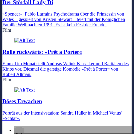
Der Störfall Lady Di
»Spencer«, Pablo Larraíns Psychodrama über die Prinzessin von
Wales – gespielt von Kristen Stewart – feiert mit der Königlichen
Familie Weihnachten 1991. Es ist kein Fest der Freude.
Film
Rolle rückwärts: »Prêt à Porter«
Einmal im Monat stellt Andreas Wilink Klassiker und Raritäten des
Kinos vor. Diesmal die garstige Komödie »Prêt à Porter« von
Robert Altman.
Film
Böses Erwachen
Porträt aus der Intensivstation: Sandra Hüller in Michael Venus'
»Schlaf«.