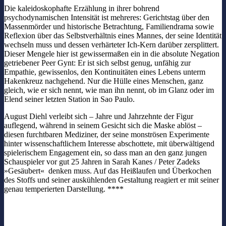
Die kaleidoskophafte Erzählung in ihrer bohrend
psychodynamischen Intensität ist mehreres: Gerichtstag über den
Massenmörder und historische Betrachtung, Familiendrama sowie
Reflexion über das Selbstverhältnis eines Mannes, der seine Identität
wechseln muss und dessen verhärteter Ich-Kern darüber zersplittert.
Dieser Mengele hier ist gewissermaßen ein in die absolute Negation
getriebener Peer Gynt: Er ist sich selbst genug, unfähig zur
Empathie, gewissenlos, den Kontinuitäten eines Lebens unterm
Hakenkreuz nachgehend. Nur die Hülle eines Menschen, ganz
gleich, wie er sich nennt, wie man ihn nennt, ob im Glanz oder im
Elend seiner letzten Station in Sao Paulo.
August Diehl verleibt sich – Jahre und Jahrzehnte der Figur
auflegend, während in seinem Gesicht sich die Maske ablöst –
diesen furchtbaren Mediziner, der seine monströsen Experimente
hinter wissenschaftlichem Interesse abschottete, mit überwältigend
spielerischem Engagement ein, so dass man an den ganz jungen
Schauspieler vor gut 25 Jahren in Sarah Kanes / Peter Zadeks
»Gesäubert« denken muss. Auf das Heißlaufen und Überkochen
des Stoffs und seiner auskühlenden Gestaltung reagiert er mit seiner
genau temperierten Darstellung. ****