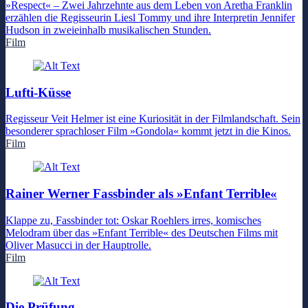
»Respect« – Zwei Jahrzehnte aus dem Leben von Aretha Franklin
erzählen die Regisseurin Liesl Tommy und ihre Interpretin Jennifer
Hudson in zweieinhalb musikalischen Stunden.
Film
Lufti-Küsse
Regisseur Veit Helmer ist eine Kuriosität in der Filmlandschaft. Sein
besonderer sprachloser Film »Gondola« kommt jetzt in die Kinos.
Film
Rainer Werner Fassbinder als »Enfant Terrible«
Klappe zu, Fassbinder tot: Oskar Roehlers irres, komisches
Melodram über das »Enfant Terrible« des Deutschen Films mit
Oliver Masucci in der Hauptrolle.
Film
Die Prüfung