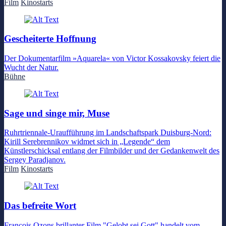
Film
Kinostarts
Gescheiterte Hoffnung
Der Dokumentarfilm »Aquarela« von Victor Kossakovsky feiert die
Wucht der Natur.
Bühne
Sage und singe mir, Muse
Ruhrtriennale-Uraufführung im Landschaftspark Duisburg-Nord:
Kirill Serebrennikov widmet sich in „Legende“ dem
Künstlerschicksal entlang der Filmbilder und der Gedankenwelt des
Sergey Paradjanov.
Film
Kinostarts
Das befreite Wort
François Ozons brillanter Film "Gelobt sei Gott" handelt vom