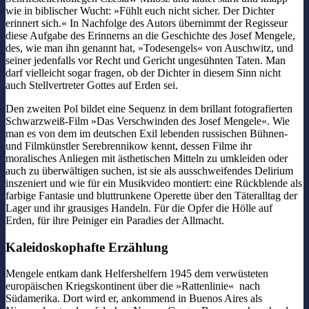
wie in biblischer Wucht: »Fühlt euch nicht sicher. Der Dichter
erinnert sich.« In Nachfolge des Autors übernimmt der Regisseur
diese Aufgabe des Erinnerns an die Geschichte des Josef Mengele,
des, wie man ihn genannt hat, »Todesengels« von Auschwitz, und
seiner jedenfalls vor Recht und Gericht ungesühnten Taten. Man
darf vielleicht sogar fragen, ob der Dichter in diesem Sinn nicht
auch Stellvertreter Gottes auf Erden sei.
Den zweiten Pol bildet eine Sequenz in dem brillant fotografierten
Schwarzweiß-Film »Das Verschwinden des Josef Mengele«. Wie
man es von dem im deutschen Exil lebenden russischen Bühnen-
und Filmkünstler Serebrennikow kennt, dessen Filme ihr
moralisches Anliegen mit ästhetischen Mitteln zu umkleiden oder
auch zu überwältigen suchen, ist sie als ausschweifendes Delirium
inszeniert und wie für ein Musikvideo montiert: eine Rückblende als
farbige Fantasie und bluttrunkene Operette über den Täteralltag der
Lager und ihr grausiges Handeln. Für die Opfer die Hölle auf
Erden, für ihre Peiniger ein Paradies der Allmacht.
Kaleidoskophafte Erzählung
Mengele entkam dank Helfershelfern 1945 dem verwüsteten
europäischen Kriegskontinent über die »Rattenlinie« nach
Südamerika. Dort wird er, ankommend in Buenos Aires als