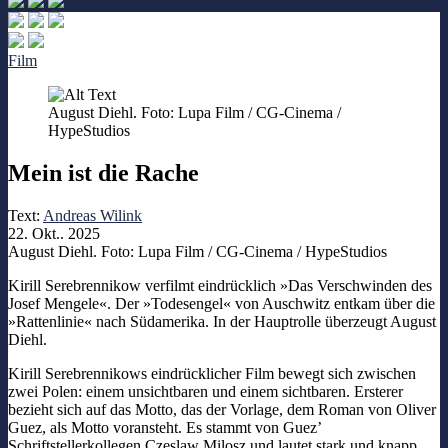
Film
August Diehl. Foto: Lupa Film / CG-Cinema /
HypeStudios
Mein ist die Rache
Text:
Andreas Wilink
22. Okt.. 2025
August Diehl. Foto: Lupa Film / CG-Cinema / HypeStudios
Kirill Serebrennikow verfilmt eindrücklich »Das Verschwinden des
Josef Mengele«. Der »Todesengel« von Auschwitz entkam über die
»Rattenlinie« nach Südamerika. In der Hauptrolle überzeugt August
Diehl.
Kirill Serebrennikows eindrücklicher Film bewegt sich zwischen
zwei Polen: einem unsichtbaren und einem sichtbaren. Ersterer
bezieht sich auf das Motto, das der Vorlage, dem Roman von Oliver
Guez, als Motto voransteht. Es stammt von Guez’
Schriftstellerkollegen Czeslaw Milosz und lautet stark und knapp