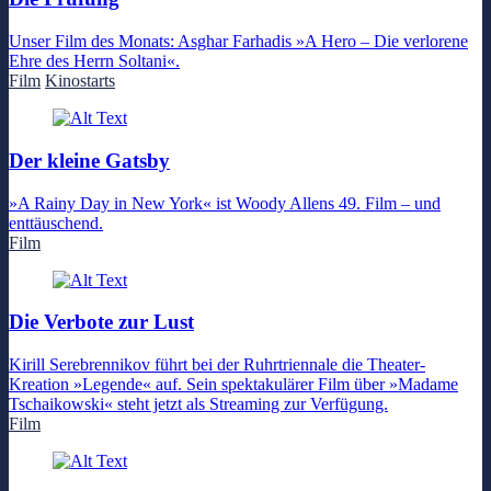
Unser Film des Monats: Asghar Farhadis »A Hero – Die verlorene
Ehre des Herrn Soltani«.
Film
Kinostarts
Der kleine Gatsby
»A Rainy Day in New York« ist Woody Allens 49. Film – und
enttäuschend.
Film
Die Verbote zur Lust
Kirill Serebrennikov führt bei der Ruhrtriennale die Theater-
Kreation »Legende« auf. Sein spektakulärer Film über »Madame
Tschaikowski« steht jetzt als Streaming zur Verfügung.
Film