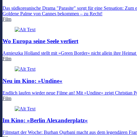
Das südkoreanische Drama "Parasite" sorgt für eine Sensation: Zum e
Goldene Palme von Cannes bekommen – zu Recht!
Film
Wo Europa seine Seele verliert
Agnieszka Holland stellt mit »Green Border« nicht allein ihre Heimat
Film
Neu im Kino: »Undine«
Endlich laufen wieder neue Filme an! Mit »Undine« zeigt Christian Pe
Film
Im Kino: »Berlin Alexanderplatz«
Filmstart der Woche: Burhan Qurbani macht aus dem legendären Franz