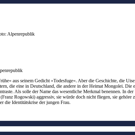
oto: Alpenrepublik
lpenrepublik
Frühe« aus seinem Gedicht »Todesfuge«. Aber die Geschichte, die Uisenm
n, die eine in Deutschland, die andere in der Heimat Mongolei. Die ei
ntraste. Als solle der Name das wesentliche Merkmal benennen. In der
z (Franz Rogowski) aggressiv, sie würde doch nicht fliegen, sie gehöre 
ber die Identitätskrise der jungen Frau.