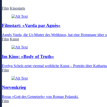
Film
Kinostarts
Filmstart: »Varda par Agnès«
Agnès Varda, die Ur-Mutter des Weltkinos, hat eine Hommage über sich 
Film
Kunst
Im Kino: »Body of Truth«
Evelyn Schels zeigt viermal weibliche Kunst – Porträts über Kathari
Film
Nervenkrieg
Rezas »Gott des Gemetzels« von Roman Polanski.
Film