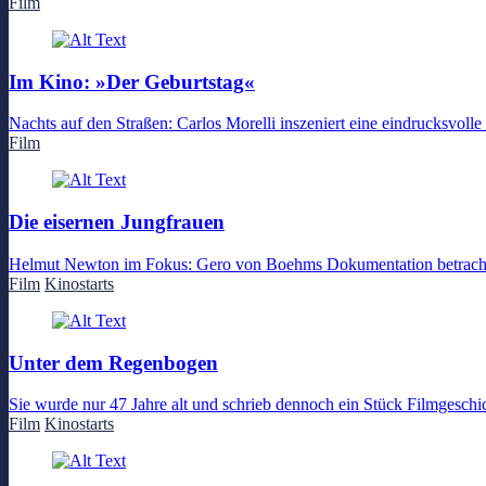
Film
Im Kino: »Der Geburtstag«
Nachts auf den Straßen: Carlos Morelli inszeniert eine eindrucksvoll
Film
Die eisernen Jungfrauen
Helmut Newton im Fokus: Gero von Boehms Dokumentation betrach
Film
Kinostarts
Unter dem Regenbogen
Sie wurde nur 47 Jahre alt und schrieb dennoch ein Stück Filmgeschi
Film
Kinostarts