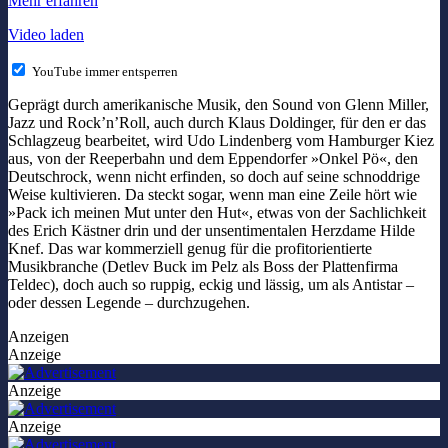
Mehr erfahren
Video laden
YouTube immer entsperren
Geprägt durch amerikanische Musik, den Sound von Glenn Miller,
Jazz und Rock’n’Roll, auch durch Klaus Doldinger, für den er das
Schlagzeug bearbeitet, wird Udo Lindenberg vom Hamburger Kiez
aus, von der Reeperbahn und dem Eppendorfer »Onkel Pö«, den
Deutschrock, wenn nicht erfinden, so doch auf seine schnoddrige
Weise kultivieren. Da steckt sogar, wenn man eine Zeile hört wie
»Pack ich meinen Mut unter den Hut«, etwas von der Sachlichkeit
des Erich Kästner drin und der unsentimentalen Herzdame Hilde
Knef. Das war kommerziell genug für die profitorientierte
Musikbranche (Detlev Buck im Pelz als Boss der Plattenfirma
Teldec), doch auch so ruppig, eckig und lässig, um als Antistar –
oder dessen Legende – durchzugehen.
Anzeigen
Anzeige
Anzeige
Anzeige