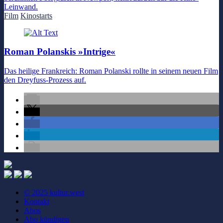
Leinwand.
Film
Kinostarts
Roman Polanskis »Intrige«
Das heilige Frankreich: Roman Polanski rollte in seinem neuen Film
den Dreyfuss-Prozess auf.
© 2025 kultur.west
Kontakt
Abos
Abo kündigen