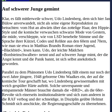
Auf schwerer Junge gemimt
Klar, es fällt mittlerweile schwer, Udo Lindenberg, dem sich hier Jan
Bülow anverwandelt, nicht als seine eigene Reproduktion zu
betrachten: vom Hut an abwärts über das zottelige Haar, den Hippie-
Style und die komische verwaschen schwarze Mode von Gestern,
die müde, verschleppte, wie von LSD benebelte Stimme und die
Sprache ihrer Kürzel, Codes und Relikte aus den 60ern und 70ern,
wie man sie etwa in Matthias Brandts Roman einer Jugend,
»Blackbird«, lesen kann. Udo, der leichte Mädchen
»Bordsteinschwalben« nennt und auf schwerer Junge mimt, der die
Angst kennt und die Panik bannt, ist sich selbst anekdotisch
geworden.
Parallel zu dem Phänomen Udo Lindenberg fällt einem nur noch der
zwei Jahre jüngere, 1948 geborene Otto Waalkes ein, der auf die
komische Tour geschafft hat, wo Lindenberg gewissermaßen mit
weich gespülter Härte auftritt. Solche unverspannte und
entspannende Männer brauchte damals die »BRD«, als die 68er-
Revolte sich einerseits institutionalisierte und sich zum anderen in
die RAF verbog und der schneidige, in Disziplin geübte Helmut
Schmidt sich anschickte, die Regierungsgeschäfte zu übernehmen.