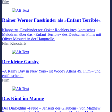
Film
Rainer Werner Fassbinder als »Enfant Terrible«
Klappe zu, Fassbinder tot: Oskar Roehlers irres, komisches
Melodram über das »Enfant Terrible« des Deutschen Films mit
Oliver Masucci in der Hauptrolle.
Film
Kinostarts
Der kleine Gatsby
»A Rainy Day in New York« ist Woody Allens 49. Film – und
enttäuschend.
Film
Das Kind im Manne
Der Dialogfilm »Freud – Jenseits des Glaubens« von Matthew