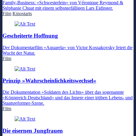
Family-Business: »Schwesterlein« von Véronique Reymond &
Stéphanie Chuat mit einem selbstgefälligen Lars Eidinger.
Film
Kinostarts
Gescheiterte Hoffnung
Der Dokumentarfilm »Aquarela« von Victor Kossakovsky feiert die
Wucht der Natur.
Film
Prinzip »Wahrscheinlichkeitswechsel«
Die Dokumentation »Soldaten des Lichts« über das sogenannte
»Königreich Deutschland« und das Innere einer trüben Lebens- und
Staatsreformer-Szene.
Film
Die eisernen Jungfrauen