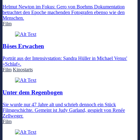
Helmut Newton im Fokus: Gero von Boehms Dokumentation
betrachtet den Epoche machenden Fotografen ebenso wie den
Menschen.
Film
Böses Erwachen
Porträt aus der Intensivstation: Sandra Hüller in Michael Venus'
»Schlaf«.
Film
Kinostarts
Unter dem Regenbogen
Sie wurde nur 47 Jahre alt und schrieb dennoch ein Stück
Filmgeschichte. Gemeint ist Judy Garland, gespielt von Renée
Zellweger.
Film