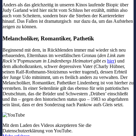
Anders als das gleichzeitig in unseren Kinos laufende Biopic über
Judy Garland wird hier nicht vom Schluss her erzählt, mithin also
auch vom Scheitern, sondern brav die Streben der Karriereleiter
hinauf. Das Fallen ist dramaturgisch nur dazu da, um das Aufstehen
zeigen zu können.
Melancholiker, Romantiker, Pathetik
Beginnend mit dem, in Rückblenden immer mal wieder sich neu
erbauenden, Elternhaus im westfälischen Gronau (
den Link zum
Rock’n’Popmuseum in Lindenbergs Heimatort gibt es
hier
) und
dem alkoholkranken, schwer depressiven Vater (Charly Hübner,
seinen Ralf-Rothmann-Stoizismus weiter tragend), dessen Erbteil
der Junge Udo mitnimmt, um es freilich anders zu verwalten. Der
Melancholiker, Romantiker, Pathetiker Lindenberg ist von hierher zu
verstehen. In einer Seitenlinie gilt das ebenso für sein patriotisches
Deutschtum, das die Brüder und Schwestern ‚Drüben’ einschließt
und ihn – gegen den historischen status quo – 1983 so abgefahren
sein lässt, dass er den Sonderzug nach Pankow aufs Gleis setzt.
Mit dem Laden des Videos akzeptieren Sie die
Datenschutzerklärung von YouTube.