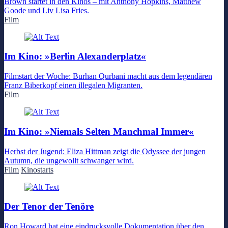
Brown startet in den Kinos – mit Anthony Hopkins, Matthew
Goode und Liv Lisa Fries.
Film
Im Kino: »Berlin Alexanderplatz«
Filmstart der Woche: Burhan Qurbani macht aus dem legendären
Franz Biberkopf einen illegalen Migranten.
Film
Im Kino: »Niemals Selten Manchmal Immer«
Herbst der Jugend: Eliza Hittman zeigt die Odyssee der jungen
Autumn, die ungewollt schwanger wird.
Film
Kinostarts
Der Tenor der Tenöre
Ron Howard hat eine eindrucksvolle Dokumentation über den