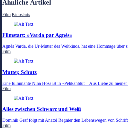
Ähnliche Artikel
Film
Kinostarts
Filmstart: »Varda par Agnès«
Agnès Varda, die Ur-Mutter des Weltkinos, hat eine Hommage über sich 
Film
Mutter, Schutz
Eine fulminante Nina Hoss ist in »Pelikanblut – Aus Liebe zu meiner
Film
Alles zwischen Schwarz und Weiß
Dominik Graf folgt mit Anatol Regnier den Lebenswegen von Schriftste
Film