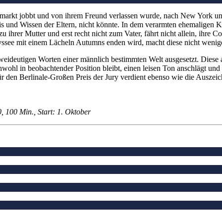
rmarkt jobbt und von ihrem Freund verlassen wurde, nach New York und
s und Wissen der Eltern, nicht könnte. In dem verarmten ehemaligen Kohl
 ihrer Mutter und erst recht nicht zum Vater, fährt nicht allein, ihre 
yssee mit einem Lächeln Autumns enden wird, macht diese nicht weni
eideutigen Worten einer männlich bestimmten Welt ausgesetzt. Diese al
hwohl in beobachtender Position bleibt, einen leisen Ton anschlägt und
r den Berlinale-Großen Preis der Jury verdient ebenso wie die Auszei
 100 Min., Start: 1. Oktober