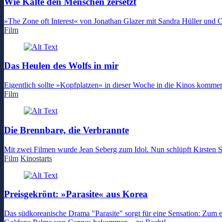
Wie Kälte den Menschen zersetzt
»The Zone oft Interest« von Jonathan Glazer mit Sandra Hüller und C
Film
Das Heulen des Wolfs in mir
Eigentlich sollte »Kopfplatzen« in dieser Woche in die Kinos komm
Film
Die Brennbare, die Verbrannte
Mit zwei Filmen wurde Jean Seberg zum Idol. Nun schlüpft Kirsten S
Film
Kinostarts
Preisgekrönt: »Parasite« aus Korea
Das südkoreanische Drama "Parasite" sorgt für eine Sensation: Zum e