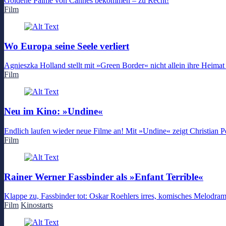
Goldene Palme von Cannes bekommen – zu Recht!
Film
Wo Europa seine Seele verliert
Agnieszka Holland stellt mit »Green Border« nicht allein ihre Heimat
Film
Neu im Kino: »Undine«
Endlich laufen wieder neue Filme an! Mit »Undine« zeigt Christian Pe
Film
Rainer Werner Fassbinder als »Enfant Terrible«
Klappe zu, Fassbinder tot: Oskar Roehlers irres, komisches Melodram
Film
Kinostarts