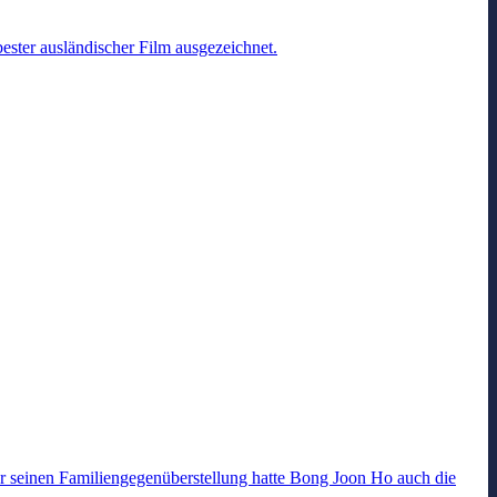
ester ausländischer Film ausgezeichnet.
ür seinen Familiengegenüberstellung hatte Bong Joon Ho auch die