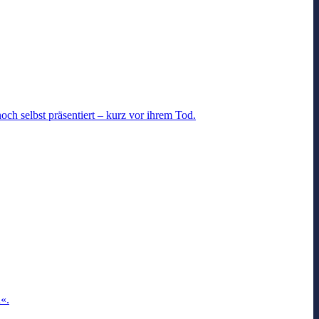
och selbst präsentiert – kurz vor ihrem Tod.
n«.