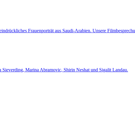
 eindrückliches Frauenporträt aus Saudi-Arabien. Unsere Filmbesprech
na Sieverding, Marina Abramovic, Shirin Neshat und Sigalit Landau.