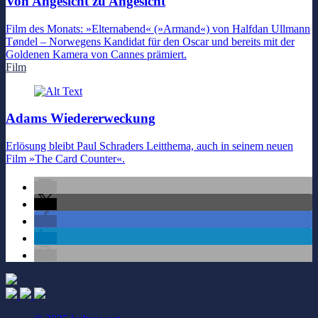
Von Angesicht zu Angesicht
Film des Monats: »Elternabend« (»Armand«) von Halfdan Ullmann
Tøndel – Norwegens Kandidat für den Oscar und bereits mit der
Goldenen Kamera von Cannes prämiert.
Film
Adams Wiedererweckung
Erlösung bleibt Paul Schraders Leitthema, auch in seinem neuen
Film »The Card Counter«.