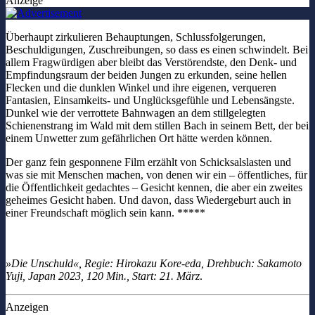
Anzeige
Überhaupt zirkulieren Behauptungen, Schlussfolgerungen,
Beschuldigungen, Zuschreibungen, so dass es einen schwindelt. Bei
allem Fragwürdigen aber bleibt das Verstörendste, den Denk- und
Empfindungsraum der beiden Jungen zu erkunden, seine hellen
Flecken und die dunklen Winkel und ihre eigenen, verqueren
Fantasien, Einsamkeits- und Unglücksgefühle und Lebensängste.
Dunkel wie der verrottete Bahnwagen an dem stillgelegten
Schienenstrang im Wald mit dem stillen Bach in seinem Bett, der bei
einem Unwetter zum gefährlichen Ort hätte werden können.
Der ganz fein gesponnene Film erzählt von Schicksalslasten und
was sie mit Menschen machen, von denen wir ein – öffentliches, für
die Öffentlichkeit gedachtes – Gesicht kennen, die aber ein zweites
geheimes Gesicht haben. Und davon, dass Wiedergeburt auch in
einer Freundschaft möglich sein kann. *****
»Die Unschuld«, Regie: Hirokazu Kore-eda, Drehbuch: Sakamoto
Yuji, Japan 2023, 120 Min., Start: 21. März
.
Anzeigen