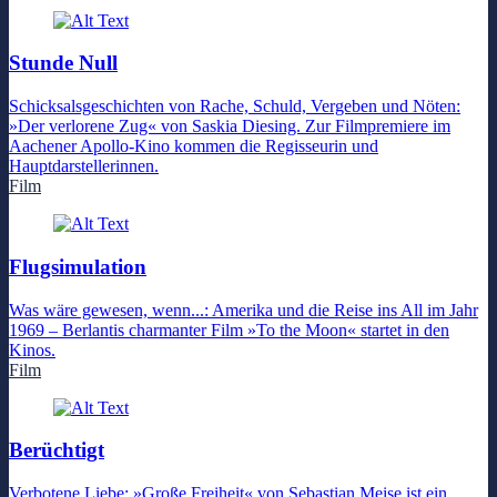
Stunde Null
Schicksalsgeschichten von Rache, Schuld, Vergeben und Nöten:
»Der verlorene Zug« von Saskia Diesing. Zur Filmpremiere im
Aachener Apollo-Kino kommen die Regisseurin und
Hauptdarstellerinnen.
Film
Flugsimulation
Was wäre gewesen, wenn...: Amerika und die Reise ins All im Jahr
1969 – Berlantis charmanter Film »To the Moon« startet in den
Kinos.
Film
Berüchtigt
Verbotene Liebe: »Große Freiheit« von Sebastian Meise ist ein