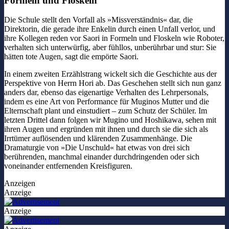
Formeln und Floskeln
Die Schule stellt den Vorfall als »Missverständnis« dar, die
Direktorin, die gerade ihre Enkelin durch einen Unfall verlor, und
ihre Kollegen reden vor Saori in Formeln und Floskeln wie Roboter,
verhalten sich unterwürfig, aber fühllos, unberührbar und stur: Sie
hätten tote Augen, sagt die empörte Saori.
In einem zweiten Erzählstrang wickelt sich die Geschichte aus der
Perspektive von Herrn Hori ab. Das Geschehen stellt sich nun ganz
anders dar, ebenso das eigenartige Verhalten des Lehrpersonals,
indem es eine Art von Performance für Muginos Mutter und die
Elternschaft plant und einstudiert – zum Schutz der Schüler. Im
letzten Drittel dann folgen wir Mugino und Hoshikawa, sehen mit
ihren Augen und ergründen mit ihnen und durch sie die sich als
Irrtümer auflösenden und klärenden Zusammenhänge. Die
Dramaturgie von »Die Unschuld« hat etwas von drei sich
berührenden, manchmal einander durchdringenden oder sich
voneinander entfernenden Kreisfiguren.
Anzeigen
Anzeige
Anzeige