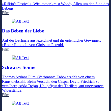
»Rifkin’s Festival«: Wie immer kreist Woody Allen um den Sinn des
Lebens.
Film
Das Beben der Liebe
Auf der Berlinale ausgezeichnet und ihr eigentlicher Gewinner:
»Roter Himmel« von Christian Petzold.
Film
Schwarze Sonne
Thomas Arslans Film »Verbrannte Erde« erzählt von einem
Kunstdiebstahl. Beim Versuch, den Caspar David Friedrich zu
versilbern, stößt Trojan, Hauptfigur des Thrillers, auf unerwartete
Widerstände.
Film