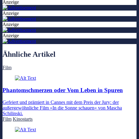
Anzeige
Anzeige
Anzeige
Anzeige
Ähnliche Artikel
Film
Phantomschmerzen oder Vom Leben in Spuren
Gefeiert und prämiert in Cannes mit dem Preis der Jury: der
außergewöhnliche Film »In die Sonne schauen« von Mascha
Schilinski.
Film
Kinostarts