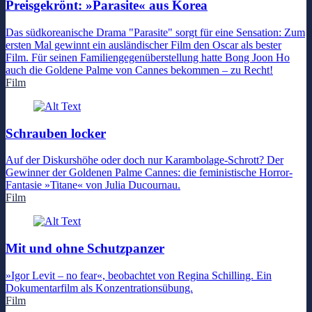
Preisgekrönt: »Parasite« aus Korea
Das südkoreanische Drama "Parasite" sorgt für eine Sensation: Zum
ersten Mal gewinnt ein ausländischer Film den Oscar als bester
Film. Für seinen Familiengegenüberstellung hatte Bong Joon Ho
auch die Goldene Palme von Cannes bekommen – zu Recht!
Film
Schrauben locker
Auf der Diskurshöhe oder doch nur Karambolage-Schrott? Der
Gewinner der Goldenen Palme Cannes: die feministische Horror-
Fantasie »Titane« von Julia Ducournau.
Film
Mit und ohne Schutzpanzer
»Igor Levit – no fear«, beobachtet von Regina Schilling. Ein
Dokumentarfilm als Konzentrationsübung.
Film