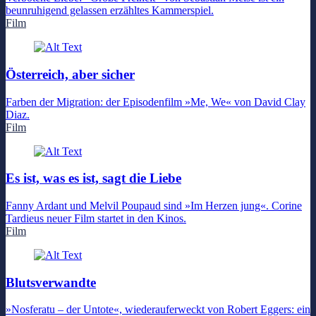
beunruhigend gelassen erzähltes Kammerspiel.
Film
Österreich, aber sicher
Farben der Migration: der Episodenfilm »Me, We« von David Clay
Diaz.
Film
Es ist, was es ist, sagt die Liebe
Fanny Ardant und Melvil Poupaud sind »Im Herzen jung«. Corine
Tardieus neuer Film startet in den Kinos.
Film
Blutsverwandte
»Nosferatu – der Untote«, wiederauferweckt von Robert Eggers: ein