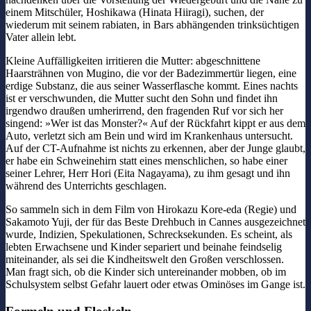
einem Mitschüler, Hoshikawa (Hinata Hiiragi), suchen, der
wiederum mit seinem rabiaten, in Bars abhängenden trinksüchtigen
Vater allein lebt.
Kleine Auffälligkeiten irritieren die Mutter: abgeschnittene
Haarsträhnen von Mugino, die vor der Badezimmertür liegen, eine
erdige Substanz, die aus seiner Wasserflasche kommt. Eines nachts
ist er verschwunden, die Mutter sucht den Sohn und findet ihn
irgendwo draußen umherirrend, den fragenden Ruf vor sich her
singend: »Wer ist das Monster?« Auf der Rückfahrt kippt er aus dem
Auto, verletzt sich am Bein und wird im Krankenhaus untersucht.
Auf der CT-Aufnahme ist nichts zu erkennen, aber der Junge glaubt,
er habe ein Schweinehirn statt eines menschlichen, so habe einer
seiner Lehrer, Herr Hori (Eita Nagayama), zu ihm gesagt und ihn
während des Unterrichts geschlagen.
So sammeln sich in dem Film von Hirokazu Kore-eda (Regie) und
Sakamoto Yuji, der für das Beste Drehbuch in Cannes ausgezeichnet
wurde, Indizien, Spekulationen, Schrecksekunden. Es scheint, als
lebten Erwachsene und Kinder separiert und beinahe feindselig
miteinander, als sei die Kindheitswelt den Großen verschlossen.
Man fragt sich, ob die Kinder sich untereinander mobben, ob im
Schulsystem selbst Gefahr lauert oder etwas Ominöses im Gange ist.