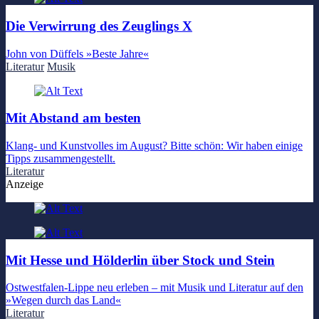
Die Verwirrung des Zeuglings X
John von Düffels »Beste Jahre«
Literatur
Musik
Mit Abstand am besten
Klang- und Kunstvolles im August? Bitte schön: Wir haben einige
Tipps zusammengestellt.
Literatur
Anzeige
Mit Hesse und Hölderlin über Stock und Stein
Ostwestfalen-Lippe neu erleben – mit Musik und Literatur auf den
»Wegen durch das Land«
Literatur