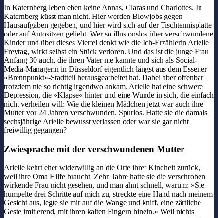
In Katernberg leben eben keine Annas, Claras und Charlottes. In
Katernberg küsst man nicht. Hier werden Blowjobs gegen
Hausaufgaben gegeben, und hier wird sich auf der Tischtennisplatte
oder auf Autositzen geliebt. Wer so illusionslos über verschwundene
Kinder und über dieses Viertel denkt wie die Ich-Erzählerin Arielle
Freytag, wirkt selbst ein Stück verloren. Und das ist die junge Frau
Anfang 30 auch, die ihren Vater nie kannte und sich als Social-
Media-Managerin in Düsseldorf eigentlich längst aus dem Essener
»Brennpunkt«-Stadtteil herausgearbeitet hat. Dabei aber offenbar
trotzdem nie so richtig irgendwo ankam. Arielle hat eine schwere
Depression, die »Klapse« hinter und eine Wunde in sich, die einfach
nicht verheilen will: Wie die kleinen Mädchen jetzt war auch ihre
Mutter vor 24 Jahren verschwunden. Spurlos. Hatte sie die damals
sechsjährige Arielle bewusst verlassen oder war sie gar nicht
freiwillig gegangen?
Zwiesprache mit der verschwundenen Mutter
Arielle kehrt eher widerwillig an die Orte ihrer Kindheit zurück,
weil ihre Oma Hilfe braucht. Zehn Jahre hatte sie die verschroben
wirkende Frau nicht gesehen, und man ahnt schnell, warum: »Sie
humpelte drei Schritte auf mich zu, streckte eine Hand nach meinem
Gesicht aus, legte sie mir auf die Wange und kniff, eine zärtliche
Geste imitierend, mit ihren kalten Fingern hinein.« Weil nichts