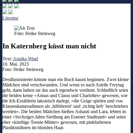
Literatur
Foto: Heike Steinweg
In Katernberg küsst man nicht
Text:
Annika Wind
10. Mai. 2023
Foto: Heike Steinweg
Desillusionierter könnte man ein Buch kaum beginnen. Zwei kleine
Mädchen sind verschwunden. Und wenn es nach Arielle Freytag
geht, dann haben sie das auch irgendwie verdient. Schließlich seien
die beiden keine »Annas und Claras und Charlottes« gewesen, wie
die Ich-Erzählerin lakonisch darlegt, »die Geige spielen und von
Klassenkameradinnen als ‚hilfsbereit’ und ‚richtig lieb‘ beschrieben
werden«. Die beiden Mädchen hießen Ashanti und Lara, lebten in
einer »Sechziger-Jahre-Siedlung am Essener Stadtrand« und seien
eher »künftige Teenie-Mütter« gewesen, mit pinkfarbenen
Plastiksträhnen im blonden Haar.