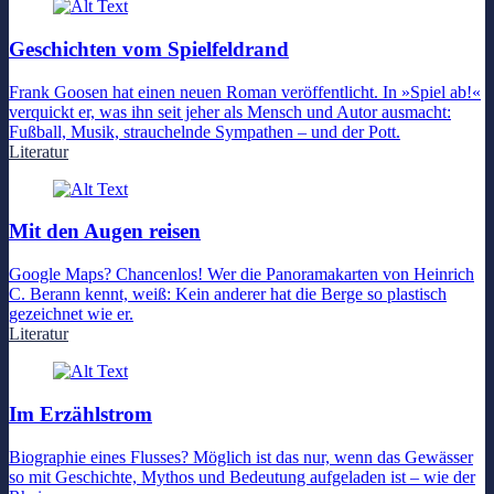
Geschichten vom Spielfeldrand
Frank Goosen hat einen neuen Roman veröffentlicht. In »Spiel ab!«
verquickt er, was ihn seit jeher als Mensch und Autor ausmacht:
Fußball, Musik, strauchelnde Sympathen – und der Pott.
Literatur
Mit den Augen reisen
Google Maps? Chancenlos! Wer die Panoramakarten von Heinrich
C. Berann kennt, weiß: Kein anderer hat die Berge so plastisch
gezeichnet wie er.
Literatur
Im Erzählstrom
Biographie eines Flusses? Möglich ist das nur, wenn das Gewässer
so mit Geschichte, Mythos und Bedeutung aufgeladen ist – wie der