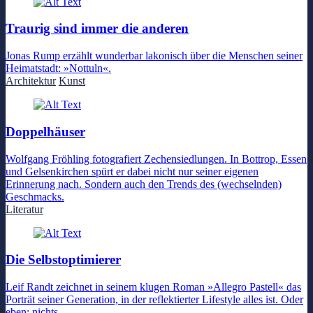
Traurig sind immer die anderen
Jonas Rump erzählt wunderbar lakonisch über die Menschen seiner
Heimatstadt: »Nottuln«.
Architektur
Kunst
Doppelhäuser
Wolfgang Fröhling fotografiert Zechensiedlungen. In Bottrop, Essen
und Gelsenkirchen spürt er dabei nicht nur seiner eigenen
Erinnerung nach. Sondern auch den Trends des (wechselnden)
Geschmacks.
Literatur
Die Selbstoptimierer
Leif Randt zeichnet in seinem klugen Roman »Allegro Pastell« das
Porträt seiner Generation, in der reflektierter Lifestyle alles ist. Oder
eben: nichts.