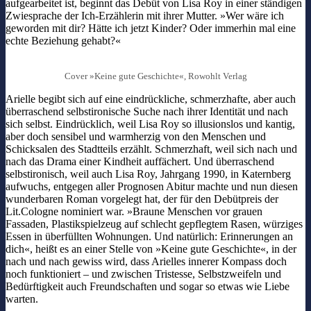
aufgearbeitet ist, beginnt das Debüt von Lisa Roy in einer ständigen
Zwiesprache der Ich-Erzählerin mit ihrer Mutter. »Wer wäre ich
geworden mit dir? Hätte ich jetzt Kinder? Oder immerhin mal eine
echte Beziehung gehabt?«
Cover »Keine gute Geschichte«, Rowohlt Verlag
Arielle begibt sich auf eine eindrückliche, schmerzhafte, aber auch
überraschend selbstironische Suche nach ihrer Identität und nach
sich selbst. Eindrücklich, weil Lisa Roy so illusionslos und kantig,
aber doch sensibel und warmherzig von den Menschen und
Schicksalen des Stadtteils erzählt. Schmerzhaft, weil sich nach und
nach das Drama einer Kindheit auffächert. Und überraschend
selbstironisch, weil auch Lisa Roy, Jahrgang 1990, in Katernberg
aufwuchs, entgegen aller Prognosen Abitur machte und nun diesen
wunderbaren Roman vorgelegt hat, der für den Debütpreis der
Lit.Cologne nominiert war. »Braune Menschen vor grauen
Fassaden, Plastikspielzeug auf schlecht gepflegtem Rasen, würziges
Essen in überfüllten Wohnungen. Und natürlich: Erinnerungen an
dich«, heißt es an einer Stelle von »Keine gute Geschichte«, in der
nach und nach gewiss wird, dass Arielles innerer Kompass doch
noch funktioniert – und zwischen Tristesse, Selbstzweifeln und
Bedürftigkeit auch Freundschaften und sogar so etwas wie Liebe
warten.