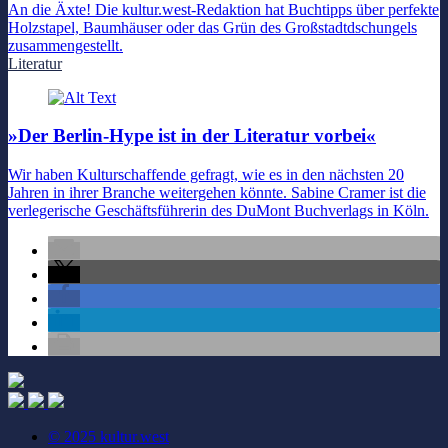
An die Äxte! Die kultur.west-Redaktion hat Buchtipps über perfekte
Holzstapel, Baumhäuser oder das Grün des Großstadtdschungels
zusammengestellt.
Literatur
»Der Berlin-Hype ist in der Literatur vorbei«
Wir haben Kulturschaffende gefragt, wie es in den nächsten 20
Jahren in ihrer Branche weitergehen könnte. Sabine Cramer ist die
verlegerische Geschäftsführerin des DuMont Buchverlags in Köln.
© 2025 kultur.west