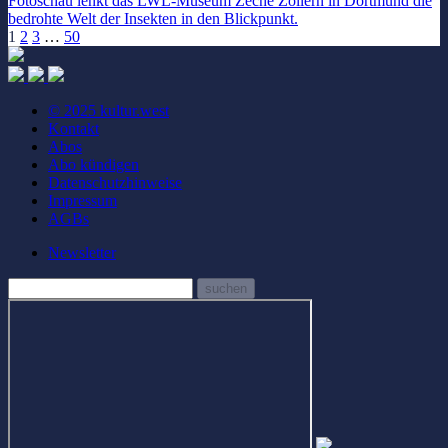
Fotoschau lenkt das LWL-Museum Zeche Zollern in Dortmund die
bedrohte Welt der Insekten in den Blickpunkt.
1
2
3
…
50
© 2025 kultur.west
Kontakt
Abos
Abo kündigen
Datenschutzhinweise
Impressum
AGBs
Newsletter