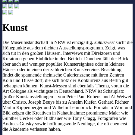
Kunst
Die Museumslandschaft in NRW ist einzigartig.
kultur.west
sucht die
Höhepunkte aus dem dichten Ausstellungsprogramm. Zeigt, was
sich tut in den großen Häusern. Interviews mit Direktoren und
Kuratoren geben Einblicke in den Betrieb. Daneben fällt der Blick
aber auch auf weniger populäre Kunstereignisse oder in kleinere
Häuser oder in einen der zahlreichen Kunstvereine. Beachtung
findet die spannende rheinische Galerienszene mit ihren Zentren
Köln und Düsseldorf, die sich trotz der Konkurrenz aus Berlin gut
behaupten können. Kunst-Messen sind ebenfalls Thema, voran die
Art Cologne als wichtigste in Deutschland. NRW ist Schauplatz
großer Kunstausstellungen – von Peter Paul Rubens und Ai Weiwei
über Christo, Joseph Beuys bis zu Anselm Kiefer, Gerhard Richter,
Martin Kippenberger und Wilhelm Lehmbruck. Porträts in Wort und
Bild zeigen die Kreativen in Nahaufnahme: prominente Maler wie
Günther Uecker oder Bildhauer wie Tony Cragg, Fotografen wie
Andreas Gursky sowie hoffnungsvolle Neulinge, die oft eben erst
die Akademie verlassen haben.