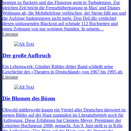
beginnt zu flackern und das Flugzeug gerät in Turbulenzen. Zur
gleichen Zeit bricht die Fernsehübertragung in Max' und Dianes
Wohnung ab, die Mobiltelefone verlöschen, der Strom fällt aus und
die Aufzüge funktionieren nicht mehr. Don DeLillo verdichtet
diesen umfassenden Blackout auf schmale 112 Buchseiten und
einen Zeitraum von nur wenigen Stunden. In seinem…
Literatur
Der große Aufbruch
Ein Lebenswerk: Günther Rühles dritter Band schließt seine
Geschichte des »Theaters in Deutschland« von 1967 bis 1995 ab.
Literatur
Die Blumen des Bösen
Obwohl mittlerweile knapp ein Viertel aller Deutschen tätowiert ist,
sorgen Bilder auf der Haut zumindest im Literaturbetrieb noch für
Aufregung. Diese Erfahrung hat Clemens Meyer, Preisträger der
Leipziger Buchmesse 2008, gemacht. Am 9. Juni stellt er in Köln
die Anthologie »Das Herz auf der Haut« vor, die literarische