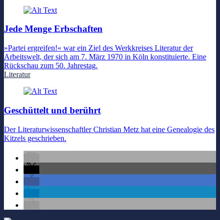
Jede Menge Erbschaften
»Partei ergreifen!« war ein Ziel des Werkkreises Literatur der
Arbeitswelt, der sich am 7. März 1970 in Köln konstituierte. Eine
Rückschau zum 50. Jahrestag.
Literatur
Geschüttelt und berührt
Der Literaturwissenschaftler Christian Metz hat eine Genealogie des
Kitzels geschrieben.