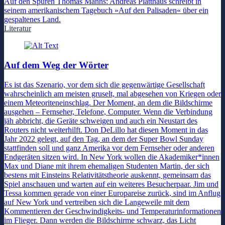
Auf den Spuren Thomas Manns: Andreas Platthaus schreibt in
seinem amerikanischem Tagebuch »Auf den Palisaden« über ein
gespaltenes Land.
Literatur
Auf dem Weg der Wörter
Es ist das Szenario, vor dem sich die gegenwärtige Gesellschaft
wahrscheinlich am meisten gruselt, mal abgesehen von Kriegen oder
einem Meteoriteneinschlag. Der Moment, an dem die Bildschirme
ausgehen – Fernseher, Telefone, Computer. Wenn die Verbindung
jäh abbricht, die Geräte schweigen und auch ein Neustart des
Routers nicht weiterhilft. Don DeLillo hat diesen Moment in das
Jahr 2022 gelegt, auf den Tag, an dem der Super Bowl Sunday
stattfinden soll und ganz Amerika vor dem Fernseher oder anderen
Endgeräten sitzen wird. In New York wollen die Akademiker*innen
Max und Diane mit ihrem ehemaligen Studenten Martin, der sich
bestens mit Einsteins Relativitätstheorie auskennt, gemeinsam das
Spiel anschauen und warten auf ein weiteres Besucherpaar. Jim und
Tessa kommen gerade von einer Europareise zurück, sind im Anflug
auf New York und vertreiben sich die Langeweile mit dem
Kommentieren der Geschwindigkeits- und Temperaturinformationen
im Flieger. Dann werden die Bildschirme schwarz, das Licht