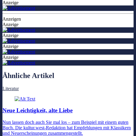
Anzeige
Anzeigen
Anzeige
Anzeige
Anzeige
Anzeige
Ähnliche Artikel
Literatur
Neue Leichtigkeit, alte Liebe
Nun lassen doch auch Sie mal los – zum Beispiel mit einem guten
Buch. Die kultur.west-Redaktion hat Empfehlungen mit Klassikern
und Neuerscheinungen zusammengestellt.