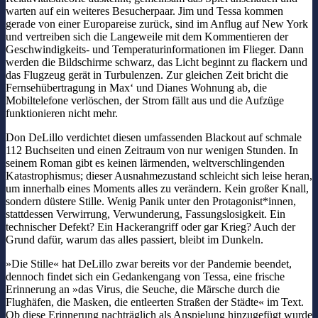
warten auf ein weiteres Besucherpaar. Jim und Tessa kommen
gerade von einer Europareise zurück, sind im Anflug auf New York
und vertreiben sich die Langeweile mit dem Kommentieren der
Geschwindigkeits- und Temperaturinformationen im Flieger. Dann
werden die Bildschirme schwarz, das Licht beginnt zu flackern und
das Flugzeug gerät in Turbulenzen. Zur gleichen Zeit bricht die
Fernsehübertragung in Max‘ und Dianes Wohnung ab, die
Mobiltelefone verlöschen, der Strom fällt aus und die Aufzüge
funktionieren nicht mehr.
Don DeLillo verdichtet diesen umfassenden Blackout auf schmale
112 Buchseiten und einen Zeitraum von nur wenigen Stunden. In
seinem Roman gibt es keinen lärmenden, weltverschlingenden
Katastrophismus; dieser Ausnahmezustand schleicht sich leise heran,
um innerhalb eines Moments alles zu verändern. Kein großer Knall,
sondern düstere Stille. Wenig Panik unter den Protagonist*innen,
stattdessen Verwirrung, Verwunderung, Fassungslosigkeit. Ein
technischer Defekt? Ein Hackerangriff oder gar Krieg? Auch der
Grund dafür, warum das alles passiert, bleibt im Dunkeln.
»Die Stille« hat DeLillo zwar bereits vor der Pandemie beendet,
dennoch findet sich ein Gedankengang von Tessa, eine frische
Erinnerung an »das Virus, die Seuche, die Märsche durch die
Flughäfen, die Masken, die entleerten Straßen der Städte« im Text.
Ob diese Erinnerung nachträglich als Anspielung hinzugefügt wurde