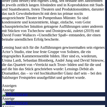
lieber (und besser) sein eigenes Ding, seit beinahe drei Jahrzehnten
in jeweils zeitlich langen Abständen und in Koproduktion mit Stadt-
und Staatstheatern, freien Theatern und Produktionsstätten, darunter
das nach Gewohnheitsrecht mit dem ius primae noctis
ausgezeichnete Theater im Pumpenhaus Münster. So sind
kondensierte und konzentrierte, kluge, einfache, vom Geist
schauspielerischer Intuition getragene Aufführungen unter anderem
mit Stücken von Tschechow und Dostojewski, zuletzt (2019) mit
David Foster Wallaces »Unendlicher Spaß« entstanden, der einen
beinahe unendlichen Erfolg bescherte.
Lensing baut sich für die Aufführungen gewissermaßen sein eigenes
Actor’s Studio, eine lose feste Gruppe von Solisten, die ein
eingespieltes Kammerensemble bilden. Hier sind es, wiederum,
Ursina Lardi, Sebastian Blomberg, André Jung und Devid Striesow,
die das Quartett von »Verrückt nach Trost« bilden und für die und
auf die hin das Stück geschrieben wurde: Lensings Debüt als
Dramatiker, das – so viel hochkultureller Glanz darf sein – bei den
Salzburger Festspielen uraufgeführt und gefeiert wurde.
Anzeigen
Anzeige
Anzeige