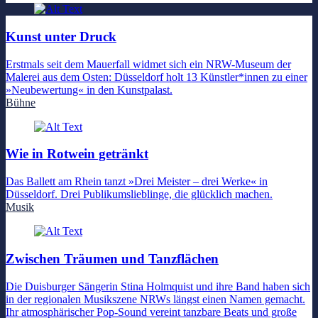
Kunst unter Druck
Erstmals seit dem Mauerfall widmet sich ein NRW-Museum der
Malerei aus dem Osten: Düsseldorf holt 13 Künstler*innen zu einer
»Neubewertung« in den Kunstpalast.
Bühne
Wie in Rotwein getränkt
Das Ballett am Rhein tanzt »Drei Meister – drei Werke« in
Düsseldorf. Drei Publikumslieblinge, die glücklich machen.
Musik
Zwischen Träumen und Tanzflächen
Die Duisburger Sängerin Stina Holmquist und ihre Band haben sich
in der regionalen Musikszene NRWs längst einen Namen gemacht.
Ihr atmosphärischer Pop-Sound vereint tanzbare Beats und große