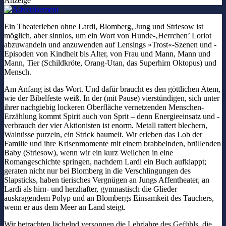
Anzeige
Ein Theaterleben ohne Lardi, Blomberg, Jung und Striesow ist
möglich, aber sinnlos, um ein Wort von Hunde-‚Herrchen’ Loriot
abzuwandeln und anzuwenden auf Lensings »Trost«-Szenen und -
Episoden von Kindheit bis Alter, von Frau und Mann, Mann und
Mann, Tier (Schildkröte, Orang-Utan, das Superhirn Oktopus) und
Mensch.
Am Anfang ist das Wort. Und dafür braucht es den göttlichen Atem,
wie der Bibelfeste weiß. In der (mit Pause) vierstündigen, sich unter
ihrer nachgiebig lockeren Oberfläche vernetzenden Menschen-
Erzählung kommt Spirit auch von Sprit – denn Energieeinsatz und -
verbrauch der vier Aktionisten ist enorm. Metall rattert blechern,
Walnüsse purzeln, ein Strick baumelt. Wir erleben das Lob der
Familie und ihre Krisenmomente mit einem brabbelnden, brüllenden
Baby (Striesow), wenn wir ein kurz Weilchen in eine
Romangeschichte springen, nachdem Lardi ein Buch aufklappt;
geraten nicht nur bei Blomberg in die Verschlingungen des
Slapsticks, haben tierisches Vergnügen an Jungs Affentheater, an
Lardi als hirn- und herzhafter, gymnastisch die Glieder
auskragendem Polyp und an Blombergs Einsamkeit des Tauchers,
wenn er aus dem Meer an Land steigt.
Wir betrachten lächelnd versonnen die Lehrjahre des Gefühls, die