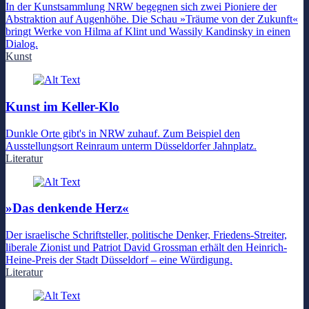
In der Kunstsammlung NRW begegnen sich zwei Pioniere der
Abstraktion auf Augenhöhe. Die Schau »Träume von der Zukunft«
bringt Werke von Hilma af Klint und Wassily Kandinsky in einen
Dialog.
Kunst
Kunst im Keller-Klo
Dunkle Orte gibt's in NRW zuhauf. Zum Beispiel den
Ausstellungsort Reinraum unterm Düsseldorfer Jahnplatz.
Literatur
»Das denkende Herz«
Der israelische Schriftsteller, politische Denker, Friedens-Streiter,
liberale Zionist und Patriot David Grossman erhält den Heinrich-
Heine-Preis der Stadt Düsseldorf – eine Würdigung.
Literatur