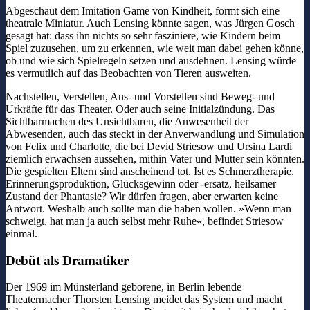
Abgeschaut dem Imitation Game von Kindheit, formt sich eine
theatrale Miniatur. Auch Lensing könnte sagen, was Jürgen Gosch
gesagt hat: dass ihn nichts so sehr fasziniere, wie Kindern beim
Spiel zuzusehen, um zu erkennen, wie weit man dabei gehen könne,
ob und wie sich Spielregeln setzen und ausdehnen. Lensing würde
es vermutlich auf das Beobachten von Tieren ausweiten.
Nachstellen, Verstellen, Aus- und Vorstellen sind Beweg- und
Urkräfte für das Theater. Oder auch seine Initialzündung. Das
Sichtbarmachen des Unsichtbaren, die Anwesenheit der
Abwesenden, auch das steckt in der Anverwandlung und Simulation
von Felix und Charlotte, die bei Devid Striesow und Ursina Lardi
ziemlich erwachsen aussehen, mithin Vater und Mutter sein könnten.
Die gespielten Eltern sind anscheinend tot. Ist es Schmerztherapie,
Erinnerungsproduktion, Glücksgewinn oder -ersatz, heilsamer
Zustand der Phantasie? Wir dürfen fragen, aber erwarten keine
Antwort. Weshalb auch sollte man die haben wollen. »Wenn man
schweigt, hat man ja auch selbst mehr Ruhe«, befindet Striesow
einmal.
Debüt als Dramatiker
Der 1969 im Münsterland geborene, in Berlin lebende
Theatermacher Thorsten Lensing meidet das System und macht