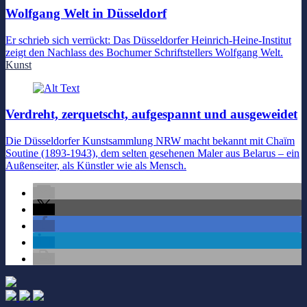
Wolfgang Welt in Düsseldorf
Er schrieb sich verrückt: Das Düsseldorfer Heinrich-Heine-Institut
zeigt den Nachlass des Bochumer Schriftstellers Wolfgang Welt.
Kunst
Verdreht, zerquetscht, aufgespannt und ausgeweidet
Die Düsseldorfer Kunstsammlung NRW macht bekannt mit Chaïm
Soutine (1893-1943), dem selten gesehenen Maler aus Belarus – ein
Außenseiter, als Künstler wie als Mensch.