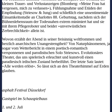
kleinen Trauer- und Verlustanzeigen (Blomberg: »Meine Frau hat
vergessen, mich zu verlassen«), Fühlungnahme und Etüden der
Empfindung (Striesow & Jung) und schließlich eine unsentimentale
Einsamkeitsstudie an Charlottes 88. Geburtstag, nachdem sich der
Bühnenlebensraum der Todesnahen extrem minimiert hat und sie
mit ihrem Pflegeroboter und beider »unverwüstlichen
Zerbrechlichkeit« allein ist.
Wovon erzählt der Abend in seiner freisinnig weltfrommen und
herzlich anarchischen Unangestrengtheit? Von Naturphänomenen, ja
sogar vom Wetterbericht in einem poetisch-romantisch
versponnenen und parodistischen Solo Striesows. Evolutionäres
Theater, das uns spielerisch erleuchtet und kunstvoll einen
paradiesisch irdischen Zustand herbeiführt. Der letzte Satz lautet:
»Alle werden erlöst«. So lässt sich an den Theaterhimmel auf Erden
glauben.
asphalt Festival Düsseldorf
Gastspiel im Schauspielhaus
1. und 2. Juli