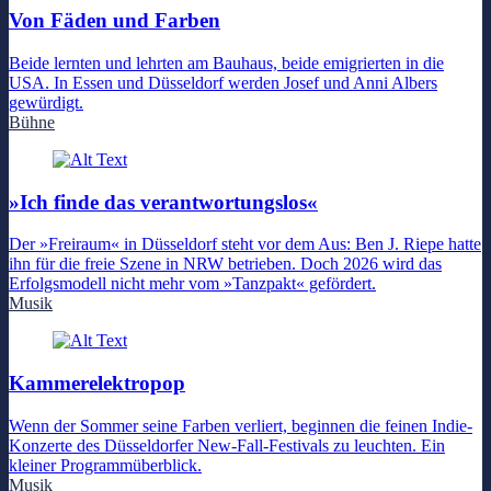
Von Fäden und Farben
Beide lernten und lehrten am Bauhaus, beide emigrierten in die
USA. In Essen und Düsseldorf werden Josef und Anni Albers
gewürdigt.
Bühne
»Ich finde das verantwortungslos«
Der »Freiraum« in Düsseldorf steht vor dem Aus: Ben J. Riepe hatte
ihn für die freie Szene in NRW betrieben. Doch 2026 wird das
Erfolgsmodell nicht mehr vom »Tanzpakt« gefördert.
Musik
Kammerelektropop
Wenn der Sommer seine Farben verliert, beginnen die feinen Indie-
Konzerte des Düsseldorfer New-Fall-Festivals zu leuchten. Ein
kleiner Programmüberblick.
Musik