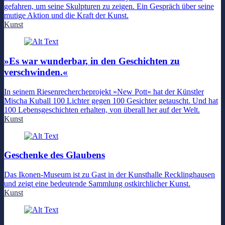
gefahren, um seine Skulpturen zu zeigen. Ein Gespräch über seine
mutige Aktion und die Kraft der Kunst.
Kunst
»Es war wunderbar, in den Geschichten zu
verschwinden.«
In seinem Riesenrechercheprojekt »New Pott« hat der Künstler
Mischa Kuball 100 Lichter gegen 100 Gesichter getauscht. Und hat
100 Lebensgeschichten erhalten, von überall her auf der Welt.
Kunst
Geschenke des Glaubens
Das Ikonen-Museum ist zu Gast in der Kunsthalle Recklinghausen
und zeigt eine bedeutende Sammlung ostkirchlicher Kunst.
Kunst