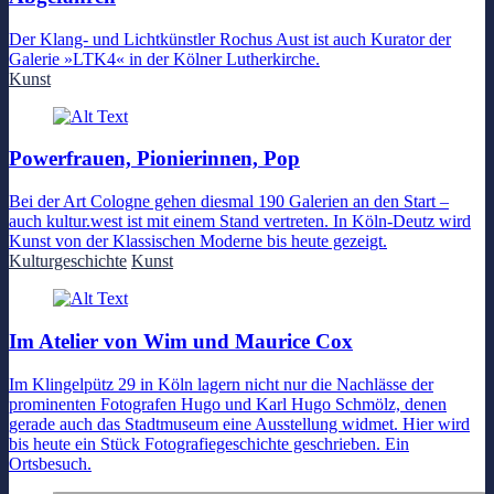
Der Klang- und Lichtkünstler Rochus Aust ist auch Kurator der
Galerie »LTK4« in der Kölner Lutherkirche.
Kunst
Powerfrauen, Pionierinnen, Pop
Bei der Art Cologne gehen diesmal 190 Galerien an den Start –
auch kultur.west ist mit einem Stand vertreten. In Köln-Deutz wird
Kunst von der Klassischen Moderne bis heute gezeigt.
Kulturgeschichte
Kunst
Im Atelier von Wim und Maurice Cox
Im Klingelpütz 29 in Köln lagern nicht nur die Nachlässe der
prominenten Fotografen Hugo und Karl Hugo Schmölz, denen
gerade auch das Stadtmuseum eine Ausstellung widmet. Hier wird
bis heute ein Stück Fotografiegeschichte geschrieben. Ein
Ortsbesuch.