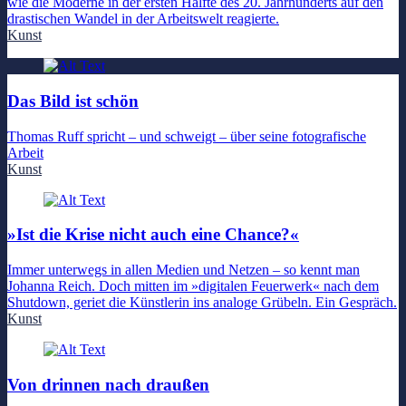
wie die Moderne in der ersten Hälfte des 20. Jahrhunderts auf den
drastischen Wandel in der Arbeitswelt reagierte.
Kunst
Das Bild ist schön
Thomas Ruff spricht – und schweigt – über seine fotografische
Arbeit
Kunst
»Ist die Krise nicht auch eine Chance?«
Immer unterwegs in allen Medien und Netzen – so kennt man
Johanna Reich. Doch mitten im »digitalen Feuerwerk« nach dem
Shutdown, geriet die Künstlerin ins analoge Grübeln. Ein Gespräch.
Kunst
Von drinnen nach draußen