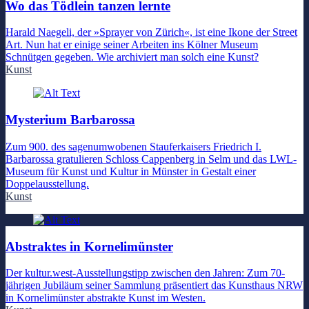
Wo das Tödlein tanzen lernte
Harald Naegeli, der »Sprayer von Zürich«, ist eine Ikone der Street
Art. Nun hat er einige seiner Arbeiten ins Kölner Museum
Schnütgen gegeben. Wie archiviert man solch eine Kunst?
Kunst
Mysterium Barbarossa
Zum 900. des sagenumwobenen Stauferkaisers Friedrich I.
Barbarossa gratulieren Schloss Cappenberg in Selm und das LWL-
Museum für Kunst und Kultur in Münster in Gestalt einer
Doppelausstellung.
Kunst
Abstraktes in Kornelimünster
Der kultur.west-Ausstellungstipp zwischen den Jahren: Zum 70-
jährigen Jubiläum seiner Sammlung präsentiert das Kunsthaus NRW
in Kornelimünster abstrakte Kunst im Westen.