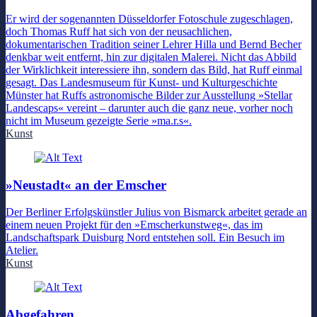
Er wird der sogenannten Düsseldorfer Fotoschule zugeschlagen,
doch Thomas Ruff hat sich von der neusachlichen,
dokumentarischen Tradition seiner Lehrer Hilla und Bernd Becher
denkbar weit entfernt, hin zur digitalen Malerei. Nicht das Abbild
der Wirklichkeit interessiere ihn, sondern das Bild, hat Ruff einmal
gesagt. Das Landesmuseum für Kunst- und Kulturgeschichte
Münster hat Ruffs astronomische Bilder zur Ausstellung »Stellar
Landescaps« vereint – darunter auch die ganz neue, vorher noch
nicht im Museum gezeigte Serie »ma.r.s«.
Kunst
»Neustadt« an der Emscher
Der Berliner Erfolgskünstler Julius von Bismarck arbeitet gerade an
einem neuen Projekt für den »Emscherkunstweg«, das im
Landschaftspark Duisburg Nord entstehen soll. Ein Besuch im
Atelier.
Kunst
Abgefahren